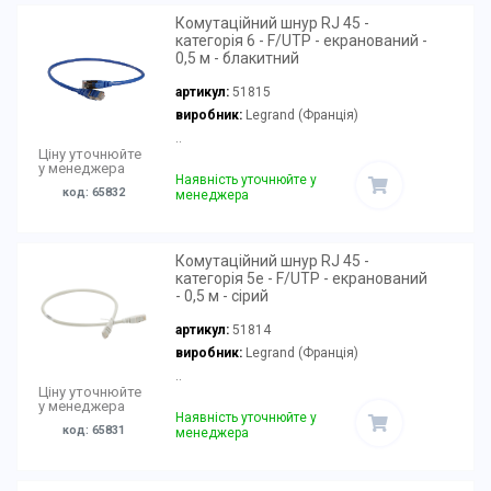
Комутаційний шнур RJ 45 -
категорія 6 - F/UTP - екранований -
0,5 м - блакитний
артикул:
51815
виробник:
Legrand (Франція)
..
Ціну уточнюйте
у менеджера
Наявність уточнюйте у
код: 65832
менеджера
Комутаційний шнур RJ 45 -
категорія 5е - F/UTP - екранований
- 0,5 м - сірий
артикул:
51814
виробник:
Legrand (Франція)
..
Ціну уточнюйте
у менеджера
Наявність уточнюйте у
код: 65831
менеджера