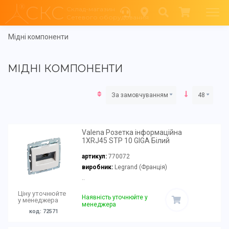
СКС
Склад-магазин
Сетевого оборудования
Мідні компоненти
МІДНІ КОМПОНЕНТИ
За замовчуванням
48
Valena Розетка інформаційна
1ХRJ45 STP 10 GIGA Білий
артикул:
770072
виробник:
Legrand (Франція)
..
Ціну уточнюйте
Наявність уточнюйте у
у менеджера
менеджера
код: 72571