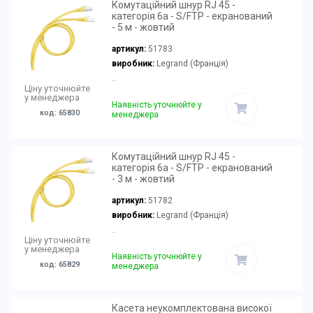
Комутаційний шнур RJ 45 -
категорія 6а - S/FTP - екранований
- 5 м - жовтий
артикул:
51783
виробник:
Legrand (Франція)
..
Ціну уточнюйте
у менеджера
Наявність уточнюйте у
код: 65830
менеджера
Комутаційний шнур RJ 45 -
категорія 6а - S/FTP - екранований
- 3 м - жовтий
артикул:
51782
виробник:
Legrand (Франція)
..
Ціну уточнюйте
у менеджера
Наявність уточнюйте у
код: 65829
менеджера
Касета неукомплектована високої