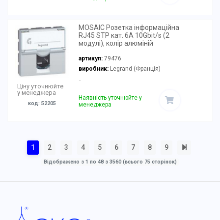
MOSAIC Розетка інформаційна
RJ45 STP кат. 6А 10Gbit/s (2
модулі), колір алюміній
артикул:
79476
виробник:
Legrand (Франція)
..
Ціну уточнюйте
у менеджера
Наявність уточнюйте у
код: 52205
менеджера
1
2
3
4
5
6
7
8
9
Відображено з 1 по 48 з 3560 (всього 75 сторінок)