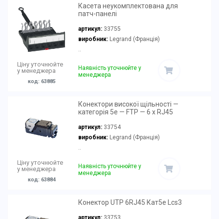
Касета неукомплектована для
патч-панелі
артикул:
33755
виробник:
Legrand (Франція)
..
Ціну уточнюйте
Наявність уточнюйте у
у менеджера
менеджера
код: 63885
Конектори високої щільності —
категорія 5e — FTP — 6 x RJ45
артикул:
33754
виробник:
Legrand (Франція)
..
Ціну уточнюйте
Наявність уточнюйте у
у менеджера
менеджера
код: 63884
Конектор UTP 6RJ45 Кат5е Lcs3
артикул:
33753