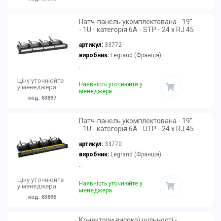
Патч-панель укомплектована - 19''
- 1U - категорія 6A - STP - 24 x RJ 45
артикул:
33772
виробник:
Legrand (Франція)
..
Ціну уточнюйте
Наявність уточнюйте у
у менеджера
менеджера
код: 63897
Патч-панель укомплектована - 19''
- 1U - категорія 6A - UTP - 24 x RJ 45
артикул:
33770
виробник:
Legrand (Франція)
..
Ціну уточнюйте
Наявність уточнюйте у
у менеджера
менеджера
код: 63896
Конектори високої щільності -