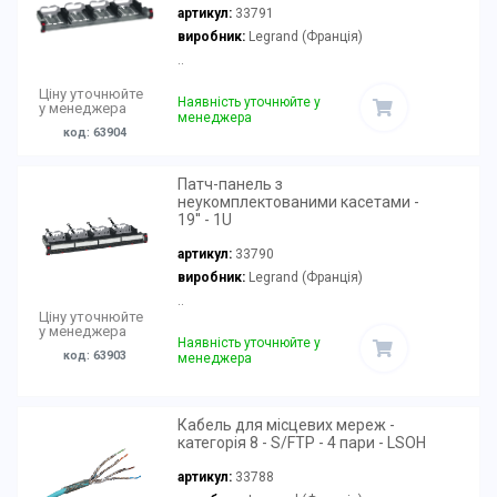
артикул:
33791
виробник:
Legrand (Франція)
..
Ціну уточнюйте
Наявність уточнюйте у
у менеджера
менеджера
код: 63904
Патч-панель з
неукомплектованими касетами -
19'' - 1U
артикул:
33790
виробник:
Legrand (Франція)
..
Ціну уточнюйте
у менеджера
Наявність уточнюйте у
код: 63903
менеджера
Кабель для місцевих мереж -
категорія 8 - S/FTP - 4 пари - LSOH
артикул:
33788