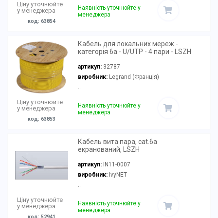
Ціну уточнюйте
Наявність уточнюйте у
у менеджера
менеджера
код: 63854
Кабель для локальних мереж -
категорія 6а - U/UTP - 4 пари - LSZH
артикул:
32787
виробник:
Legrand (Франція)
..
Ціну уточнюйте
Наявність уточнюйте у
у менеджера
менеджера
код: 63853
Кабель вита пара, cat.6a
екранований, LSZH
артикул:
IN11-0007
виробник:
IvyNET
..
Ціну уточнюйте
Наявність уточнюйте у
у менеджера
менеджера
код: 52941