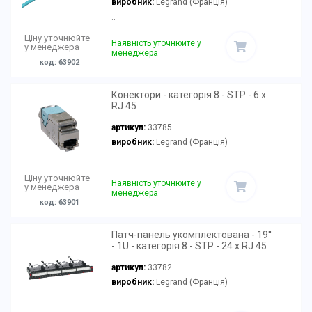
виробник:
Legrand (Франція)
..
Ціну уточнюйте
Наявність уточнюйте у
у менеджера
менеджера
код: 63902
Конектори - категорія 8 - STP - 6 x
RJ 45
артикул:
33785
виробник:
Legrand (Франція)
..
Ціну уточнюйте
Наявність уточнюйте у
у менеджера
менеджера
код: 63901
Патч-панель укомплектована - 19''
- 1U - категорія 8 - STP - 24 x RJ 45
артикул:
33782
виробник:
Legrand (Франція)
..