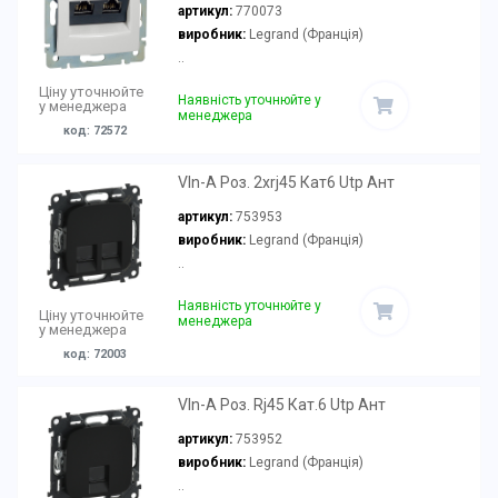
артикул:
770073
виробник:
Legrand (Франція)
..
Ціну уточнюйте
Наявність уточнюйте у
у менеджера
менеджера
код: 72572
Vln-A Роз. 2хrj45 Кат6 Utp Ант
артикул:
753953
виробник:
Legrand (Франція)
..
Наявність уточнюйте у
Ціну уточнюйте
менеджера
у менеджера
код: 72003
Vln-A Роз. Rj45 Кат.6 Utp Ант
артикул:
753952
виробник:
Legrand (Франція)
..