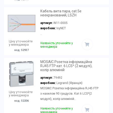
Кабель вита пара, cat.5e
неекранований, LSZH
артикул:
IN11-0005
виробник:
IvyNET
..
Ціну уточнюйте
Наявність уточнюйте у
у менеджера
менеджера
код: 52937
MOSAIC Розетка інформаційна
RJ45 FTP кат. 6 LCS² (2 модулі),
колір алюміній
артикул:
79492
виробник:
Legrand (Франція)
MOSAIC Розетка інформаційна RJ45 FTP
Ціну уточнюйте
з нахилом 90 градусів. Кат.6 LCS²(2
у менеджера
модулі), колір алюміній..
код: 52206
Наявність уточнюйте у
менеджера