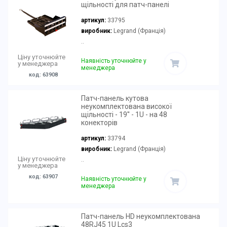
щільності для патч-панелі
артикул:
33795
виробник:
Legrand (Франція)
..
Ціну уточнюйте
Наявність уточнюйте у
у менеджера
менеджера
код: 63908
Патч-панель кутова
неукомплектована високої
щільності - 19'' - 1U - на 48
конекторів
артикул:
33794
виробник:
Legrand (Франція)
Ціну уточнюйте
..
у менеджера
код: 63907
Наявність уточнюйте у
менеджера
Патч-панель HD неукомплектована
48RJ45 1U Lcs3