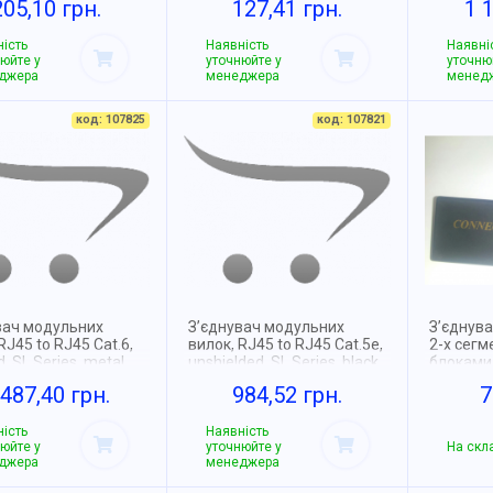
205,10 грн.
127,41 грн.
1 
ість
Наявність
Наявні
юйте у
уточнюйте у
уточню
джера
менеджера
менед
код: 107825
код: 107821
вач модульних
З’єднувач модульних
З’єднув
RJ45 to RJ45 Cat.6,
вилок, RJ45 to RJ45 Cat.5e,
2-х сегм
d, SL Series, metal
unshielded, SL Series, black
блоками 
 487,40 грн.
984,52 грн.
7
ість
Наявність
юйте у
уточнюйте у
На скла
джера
менеджера