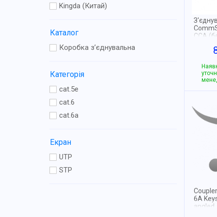
Kingda (Китай)
З'єдну
CommS
Каталог
CCA (б
Коробка з’єднувальна
Наявн
Категорія
уточн
мене
cat.5e
cat.6
cat.6a
Екран
UTP
STP
Coupler
6A Keys
angled