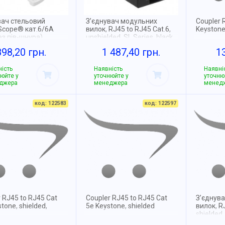
вач стельовий
З’єднувач модульних
Coupler 
cope® кат.6/6A
вилок, RJ45 to RJ45 Cat.6,
Keystone
ез пів-шнура)
unshielded, SL Series, black
898,20 грн.
1 487,40 грн.
1
ість
Наявність
Наявні
юйте у
уточнюйте у
уточню
джера
менеджера
менед
код: 122583
код: 122597
 RJ45 to RJ45 Cat
Coupler RJ45 to RJ45 Cat
З’єднув
tone, shielded,
5e Keystone, shielded
вилок, R
shielded,