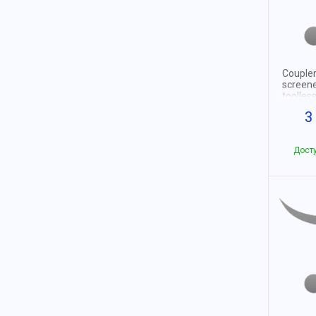
Couple
screene
toolles
3
Дост