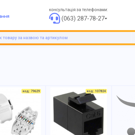
консультація за телефонами:
ання
(063) 287-78-27
код: 79629
код: 107824