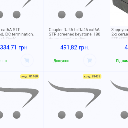
r cat6A STP
Coupler RJ45 to RJ45 cat6A
З’єднув
d, IDC termination,
STP screened keystone, 180
2-х сегм
s (6-Pack)
degree configuration
FTP/SFT
 334,71 грн.
491,82 грн.
4
упно
Доступно
Під за
код: 81460
код: 81458