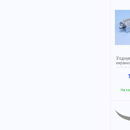
З’єдну
екранов
забива
На ск