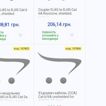
Coupler RJ45 to RJ45 Cat
RJ45 to RJ45 Cat 6
6A Keystone, shielded,
, shielded
snap-in
206,14 грн.
38,81 грн.
Наявність
сть
уточнюйте у
йте у
менеджера
жера
код: 107822
код: 107826
З’єднувач кабелю, (CCA)
ач модульних
Cat.6/6A unshielded for
J45 to RJ45 Cat.5e,
AWG26-22, black
 SL Series, metal