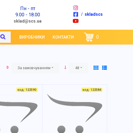
Пн - пт
9.00 - 18.00
/
skladscs
sklad@scs.ua
0
ВИРОБНИКИ
КОНТАКТИ
За замовчуванням
48
код: 122590
код: 122584