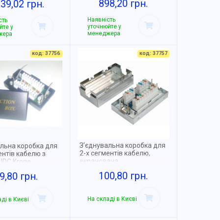
898,20 грн.
139,02 грн.
Наявність
сть
уточнюйте у
йте у
менеджера
жера
код: 37756
код: 37757
З’єднувальна коробка для
альна коробка для
2-х сегментів кабелю,
ентів кабелю з
екранована
IDC Krone
100,80 грн.
9,80 грн.
На складі в Києві
ді в Києві