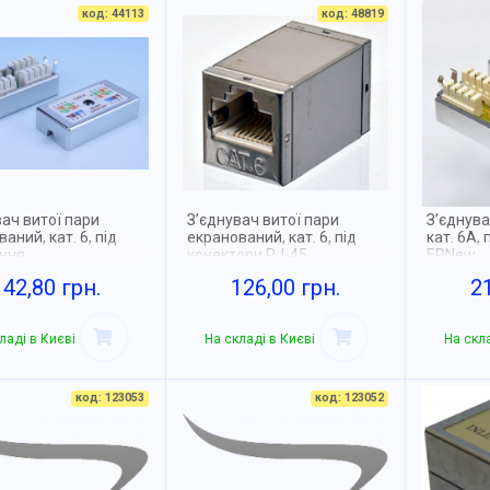
код: 44113
код: 48819
вач витої пари
З’єднувач витої пари
З’єднува
аний, кат. 6, під
екранований, кат. 6, під
кат. 6А,
ння
конектори RJ-45
EPNew
142,80 грн.
126,00 грн.
2
ладі в Києві
На складі в Києві
На скла
код: 123053
код: 123052