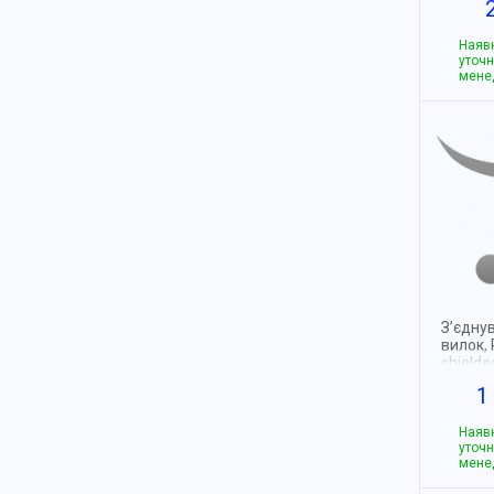
Наявн
уточн
мене
З’єдну
вилок, 
shielde
1
Наявн
уточн
мене