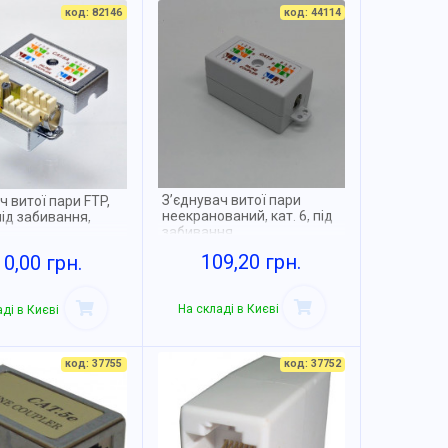
код: 82146
код: 44114
З’єднувач витої пари
ч витої пари FTP,
неекранований, кат. 6, під
 під забивання,
забивання
109,20 грн.
10,00 грн.
На складі в Києві
ді в Києві
код: 37755
код: 37752