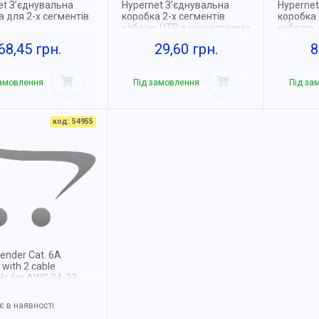
et З’єднувальна
Hypernet З’єднувальна
Hypernet
 для 2-х сегментів
коробка 2-х сегментів
коробка 
ю
кабелю UTP з конекторами
кабелю,
68,45 грн.
29,60 грн.
8
замовлення
Під замовлення
Під за
код: 54955
tender Cat. 6A
 with 2 cable
ls for AWG 24-22
 в наявності