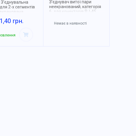
З’єднувач витої пари
 З’єднувальна
неекранований, категорія
для 2-х сегментів
6, для конекторів RJ-45,
 екранована
EPNew
1,40 грн.
Немає в наявності
мовлення