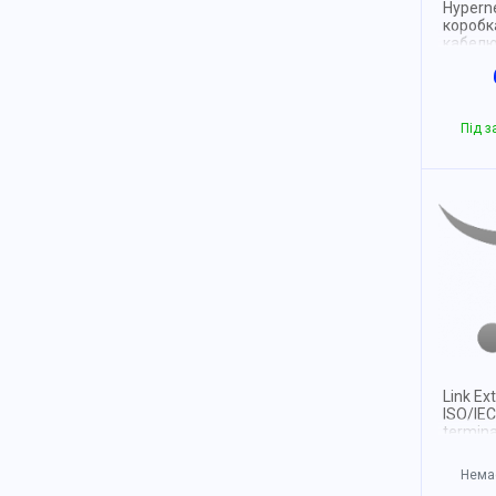
Hypern
коробка
кабел
Під 
Link Ex
ISO/IEC
termina
Немає