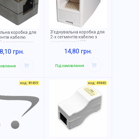
З’єднувальна коробка для
альна коробка для
2-х сегментів кабелю з
ентів кабелю
конекторами UTP
P з конекторами
14,80 грн.
8,10 грн.
Під замовлення
мовлення
код: 81459
код: 49440