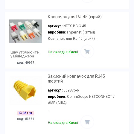
Ковпачок для RJ-45 (сірий)
артикул:
NETS-BCIC-45
виробник:
Hypernet (Китай)
Ковпачок для RJ-45 (сірий) ..
На складі в Києві
Ціну уточнюйте
у менеджера
код: 49977
Захисний ковпачок для RJ45
жовтий
артикул:
569875-6
виробник:
CommScope NETCONNECT /
AMP (США)
..
13,48 грн.
код: 83561
На складі в Києві