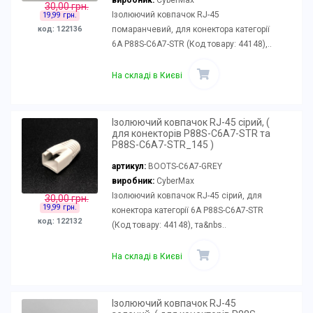
30,00 грн.
Ізолюючий ковпачок RJ-45
19,99 грн.
помаранчевий, для конектора категорії
код: 122136
6А P88S-C6A7-STR (Код товару: 44148),..
На складі в Києві
Ізолюючий ковпачок RJ-45 сірий, (
для конекторів P88S-C6A7-STR та
P88S-C6A7-STR_145 )
артикул:
BOOTS-C6A7-GREY
виробник:
CyberMax
Ізолюючий ковпачок RJ-45 сірий, для
30,00 грн.
19,99 грн.
конектора категорії 6А P88S-C6A7-STR
код: 122132
(Код товару: 44148), та&nbs..
На складі в Києві
Ізолюючий ковпачок RJ-45