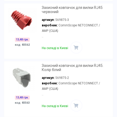
Захисний ковпачок для вилки RJ45
червоний
артикул:
569875-3
виробник:
CommScope NETCONNECT /
AMP (США)
..
13,48 грн.
код: 83562
На складі в Києві
Захисний ковпачок для вилки RJ45.
Колір білий
артикул:
569875-2
виробник:
CommScope NETCONNECT /
AMP (США)
..
13,48 грн.
код: 83563
На складі в Києві