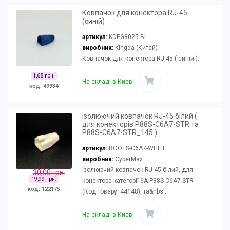
Ковпачок для конектора RJ-45
(синій)
артикул:
KDPG8025-Bl
виробник:
Kingda (Китай)
Ковпачок для конектора RJ-45 ( синій )..
1,68 грн.
На складі в Києві
код: 49934
Ізолюючий ковпачок RJ-45 білий (
для конекторів P88S-C6A7-STR та
P88S-C6A7-STR_145 )
артикул:
BOOTS-C6A7-WHITE
виробник:
CyberMax
Ізолюючий ковпачок RJ-45 білий, для
30,00 грн.
19,99 грн.
конектора категорії 6А P88S-C6A7-STR
код: 122175
(Код товару: 44148), та&nbs..
На складі в Києві