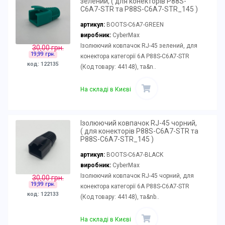
зелений, ( для конекторів P88S-
C6A7-STR та P88S-C6A7-STR_145 )
артикул:
BOOTS-C6A7-GREEN
виробник:
CyberMax
Ізолюючий ковпачок RJ-45 зелений, для
30,00 грн.
19,99 грн.
конектора категорії 6А P88S-C6A7-STR
код: 122135
(Код товару: 44148), та&n..
На складі в Києві
Ізолюючий ковпачок RJ-45 чорний,
( для конекторів P88S-C6A7-STR та
P88S-C6A7-STR_145 )
артикул:
BOOTS-C6A7-BLACK
виробник:
CyberMax
Ізолюючий ковпачок RJ-45 чорний, для
30,00 грн.
19,99 грн.
конектора категорії 6А P88S-C6A7-STR
код: 122133
(Код товару: 44148), та&nb..
На складі в Києві