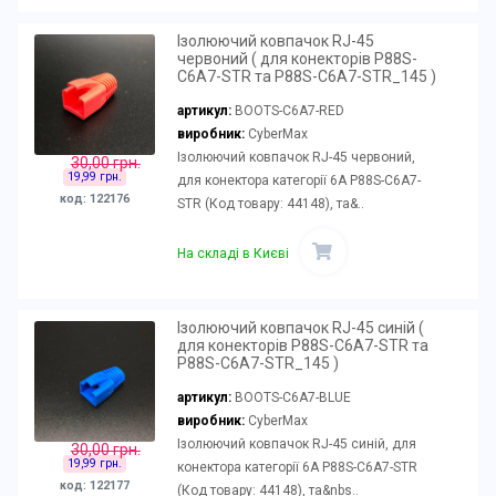
Ізолюючий ковпачок RJ-45
червоний ( для конекторів P88S-
C6A7-STR та P88S-C6A7-STR_145 )
артикул:
BOOTS-C6A7-RED
виробник:
CyberMax
Ізолюючий ковпачок RJ-45 червоний,
30,00 грн.
19,99 грн.
для конектора категорії 6А P88S-C6A7-
код: 122176
STR (Код товару: 44148), та&..
На складі в Києві
Ізолюючий ковпачок RJ-45 синій (
для конекторів P88S-C6A7-STR та
P88S-C6A7-STR_145 )
артикул:
BOOTS-C6A7-BLUE
виробник:
CyberMax
Ізолюючий ковпачок RJ-45 синій, для
30,00 грн.
19,99 грн.
конектора категорії 6А P88S-C6A7-STR
код: 122177
(Код товару: 44148), та&nbs..