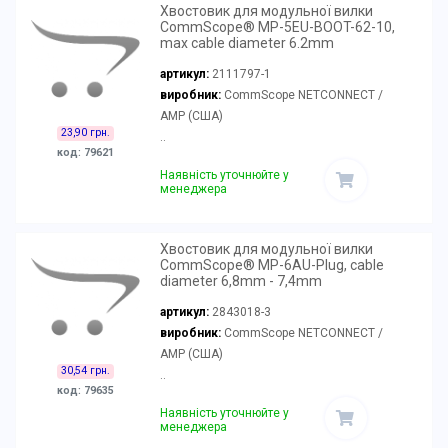
Хвостовик для модульної вилки
CommScope® MP-5EU-BOOT-62-10,
max cable diameter 6.2mm
артикул:
2111797-1
виробник:
CommScope NETCONNECT /
AMP (США)
23,90 грн.
..
код: 79621
Наявність уточнюйте у
менеджера
Хвостовик для модульної вилки
CommScope® MP-6AU-Plug, cable
diameter 6,8mm - 7,4mm
артикул:
2843018-3
виробник:
CommScope NETCONNECT /
AMP (США)
30,54 грн.
..
код: 79635
Наявність уточнюйте у
менеджера