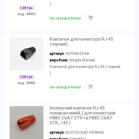
)..
1,68 грн.
код: 49932
На складі в Києві
Ковпачок для конектора RJ-45
(чорний)
артикул:
KDPG8025-BK
виробник:
Kingda (Китай)
Ковпачок для конектора RJ-45 ( чорний
)..
1,68 грн.
код: 49935
На складі в Києві
Ізолюючий ковпачок RJ-45
помаранчевий, ( для конекторів
P88S-C6A7-STR та P88S-C6A7-
STR_145 )
артикул:
BOOTS-C6A7-ORANGE
виробник:
CyberMax