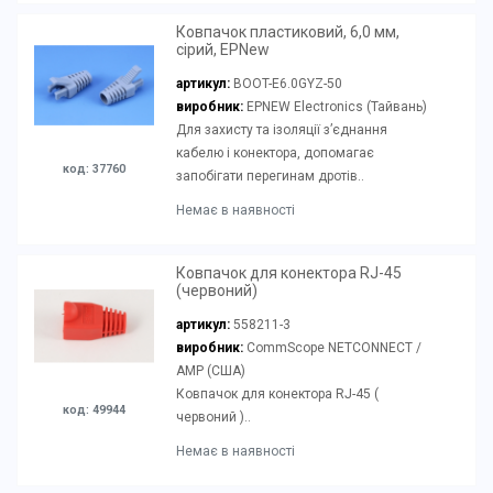
Ковпачок пластиковий, 6,0 мм,
сірий, EPNew
артикул:
BOOT-E6.0GYZ-50
виробник:
EPNEW Electronics (Тайвань)
Для захисту та ізоляції з’єднання
кабелю і конектора, допомагає
код: 37760
запобігати перегинам дротів..
Немає в наявності
Ковпачок для конектора RJ-45
(червоний)
артикул:
558211-3
виробник:
CommScope NETCONNECT /
AMP (США)
Ковпачок для конектора RJ-45 (
код: 49944
червоний )..
Немає в наявності