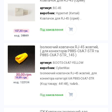
Ковпачок для RJ-45 (сірий)
артикул:
BC-45
виробник:
Hypernet (Китай)
Ковпачок для RJ-45 (сірий) ..
Під замовлення
107,30 грн.
код: 38849
Ізолюючий ковпачок RJ-45 жовтий,
( для конекторів P88S-C6A7-STR та
P88S-C6A7-STR_145 )
артикул:
BOOTS-C6A7-YELLOW
виробник:
CyberMax
Ізолюючий ковпачок RJ-45 жовтий, для
30,00 грн.
19,99 грн.
конектора категорії 6А P88S-C6A7-STR
код: 122134
(Код товару: 44148), та&nb..
Під замовлення
ITK Ковпачок ізолюючий для