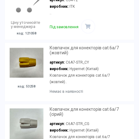
артикул:
CS4-12
виробник:
ITK
..
Ціну уточнюйте
у менеджера
Під замовлення
код: 121058
Ковпачок для конекторів cat.6a/7
(жовтий)
артикул:
C6A7-STR_CY
виробник:
Hypernet (Китай)
Ковпачок для конекторів cat.6a/7
(жовтий)..
код: 53258
Немає в наявності
Ковпачок для конекторів cat.6a/7
(сірий)
артикул:
C6A7-STR_CG
виробник:
Hypernet (Китай)
Ковпачок для конекторів cat.6a/7