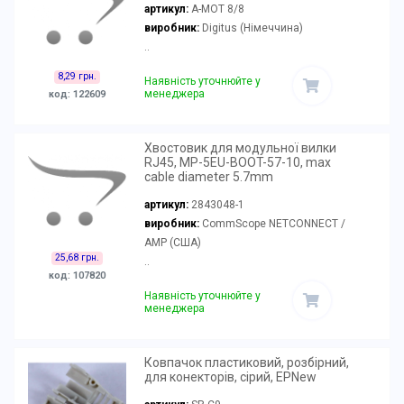
артикул:
A-MOT 8/8
виробник:
Digitus (Німеччина)
..
8,29 грн.
Наявність уточнюйте у
менеджера
код: 122609
Хвостовик для модульної вилки
RJ45, MP-5EU-BOOT-57-10, max
cable diameter 5.7mm
артикул:
2843048-1
виробник:
CommScope NETCONNECT /
AMP (США)
25,68 грн.
..
код: 107820
Наявність уточнюйте у
менеджера
Ковпачок пластиковий, розбірний,
для конекторів, сірий, EPNew