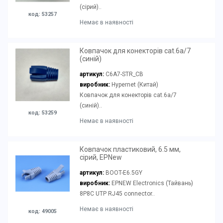
(сірий)..
код: 53257
Немає в наявності
Ковпачок для конекторів cat.6a/7
(синій)
артикул:
C6A7-STR_CB
виробник:
Hypernet (Китай)
Ковпачок для конекторів cat.6a/7
(синій)..
код: 53259
Немає в наявності
Ковпачок пластиковий, 6.5 мм,
сірий, EPNew
артикул:
BOOT-E6.5GY
виробник:
EPNEW Electronics (Тайвань)
8P8C UTP RJ45 connector..
Немає в наявності
код: 49005