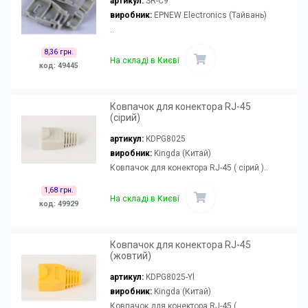
артикул:
SR-C9
виробник:
EPNEW Electronics (Тайвань)
..
8,36 грн.
На складі в Києві
код: 49445
Ковпачок для конектора RJ-45
(сірий)
артикул:
KDPG8025
виробник:
Kingda (Китай)
Ковпачок для конектора RJ-45 ( сірий )..
1,68 грн.
На складі в Києві
код: 49929
Ковпачок для конектора RJ-45
(жовтий)
артикул:
KDPG8025-Yl
виробник:
Kingda (Китай)
Ковпачок для конектора RJ-45 (