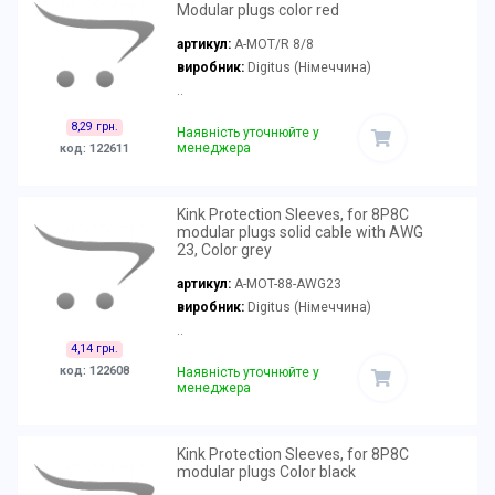
Modular plugs color red
артикул:
A-MOT/R 8/8
виробник:
Digitus (Німеччина)
..
8,29 грн.
Наявність уточнюйте у
менеджера
код: 122611
Kink Protection Sleeves, for 8P8C
modular plugs solid cable with AWG
23, Color grey
артикул:
A-MOT-88-AWG23
виробник:
Digitus (Німеччина)
..
4,14 грн.
код: 122608
Наявність уточнюйте у
менеджера
Kink Protection Sleeves, for 8P8C
modular plugs Color black