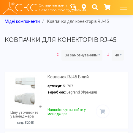
СКС
Склад-магазин
Сетевого оборудования
Мідні компоненти
Ковпачки для конекторів RJ-45
КОВПАЧКИ ДЛЯ КОНЕКТОРІВ RJ-45
За замовчуванням
48
Ковпачок RJ45 Білий
артикул:
51707
виробник:
Legrand (Франція)
..
Наявність уточнюйте у
Ціну уточнюйте
менеджера
у менеджера
код: 52045