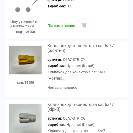
артикул:
CS4-12
виробник:
ITK
..
Ціну уточнюйте
у менеджера
Під замовлення
код: 121058
Ковпачок для конекторів cat.6a/7
(жовтий)
артикул:
C6A7-STR_CY
виробник:
Hypernet (Китай)
Ковпачок для конекторів cat.6a/7
(жовтий)..
код: 53258
Немає в наявності
Ковпачок для конекторів cat.6a/7
(сірий)
артикул:
C6A7-STR_CG
виробник:
Hypernet (Китай)
Ковпачок для конекторів cat.6a/7