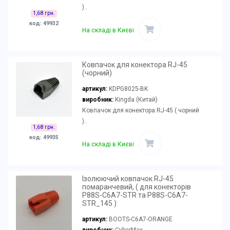
)..
1,68 грн.
код: 49932
На складі в Києві
Ковпачок для конектора RJ-45
(чорний)
артикул:
KDPG8025-BK
виробник:
Kingda (Китай)
Ковпачок для конектора RJ-45 ( чорний
)..
1,68 грн.
код: 49935
На складі в Києві
Ізолюючий ковпачок RJ-45
помаранчевий, ( для конекторів
P88S-C6A7-STR та P88S-C6A7-
STR_145 )
артикул:
BOOTS-C6A7-ORANGE
виробник:
CyberMax