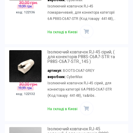
30,00 грн.
Ізолюючий ковпачок RJ-45
19,99 грн.
помаранчевий, для конектора категорії
код: 122136
6А P88S-C6A7-STR (Код товару: 44148),..
На складі в Києві
Ізолюючий ковпачок RJ-45 сірий, (
для конекторів P88S-C6A7-STR та
P88S-C6A7-STR_145 )
артикул:
BOOTS-C6A7-GREY
виробник:
CyberMax
Ізолюючий ковпачок RJ-45 сірий, для
30,00 грн.
19,99 грн.
конектора категорії 6А P88S-C6A7-STR
код: 122132
(Код товару: 44148), та&nbs..
На складі в Києві
Ізолюючий ковпачок RJ-45