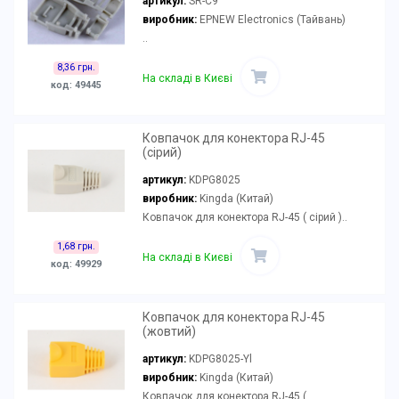
артикул:
SR-C9
виробник:
EPNEW Electronics (Тайвань)
..
8,36 грн.
На складі в Києві
код: 49445
Ковпачок для конектора RJ-45
(сірий)
артикул:
KDPG8025
виробник:
Kingda (Китай)
Ковпачок для конектора RJ-45 ( сірий )..
1,68 грн.
На складі в Києві
код: 49929
Ковпачок для конектора RJ-45
(жовтий)
артикул:
KDPG8025-Yl
виробник:
Kingda (Китай)
Ковпачок для конектора RJ-45 (