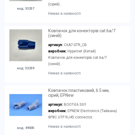
(сірий)..
код: 53257
Немає в наявності
Ковпачок для конекторів cat.6a/7
(синій)
артикул:
C6A7-STR_CB
виробник:
Hypernet (Китай)
Ковпачок для конекторів cat.6a/7
(синій)..
код: 53259
Немає в наявності
Ковпачок пластиковий, 6.5 мм,
сірий, EPNew
артикул:
BOOT-E6.5GY
виробник:
EPNEW Electronics (Тайвань)
8P8C UTP RJ45 connector..
Немає в наявності
код: 49005