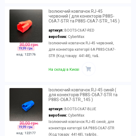
Ізолюючий ковпачок RJ-45
червоний ( для конекторів P88S-
C6A7-STR та P88S-C6A7-STR_145 )
артикул:
BOOTS-C6A7-RED
виробник:
CyberMax
Ізолюючий ковпачок RJ-45 червоний,
30,00 грн.
19,99 грн.
для конектора категорії 6А P88S-C6A7-
код: 122176
STR (Код товару: 44148), та&..
На складі в Києві
Ізолюючий ковпачок RJ-45 синій (
для конекторів P88S-C6A7-STR та
P88S-C6A7-STR_145 )
артикул:
BOOTS-C6A7-BLUE
виробник:
CyberMax
Ізолюючий ковпачок RJ-45 синій, для
30,00 грн.
19,99 грн.
конектора категорії 6А P88S-C6A7-STR
код: 122177
(Код товару: 44148), та&nbs..