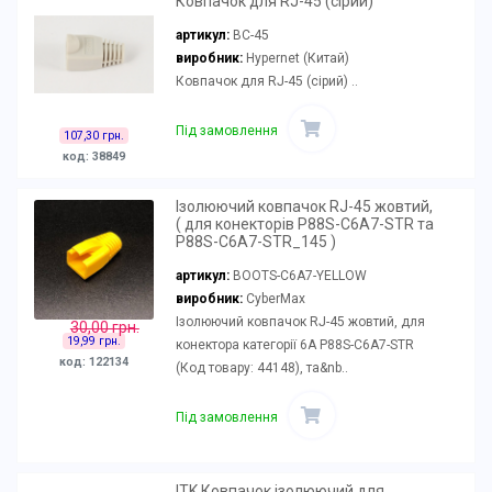
Ковпачок для RJ-45 (сірий)
артикул:
BC-45
виробник:
Hypernet (Китай)
Ковпачок для RJ-45 (сірий) ..
Під замовлення
107,30 грн.
код: 38849
Ізолюючий ковпачок RJ-45 жовтий,
( для конекторів P88S-C6A7-STR та
P88S-C6A7-STR_145 )
артикул:
BOOTS-C6A7-YELLOW
виробник:
CyberMax
Ізолюючий ковпачок RJ-45 жовтий, для
30,00 грн.
19,99 грн.
конектора категорії 6А P88S-C6A7-STR
код: 122134
(Код товару: 44148), та&nb..
Під замовлення
ITK Ковпачок ізолюючий для