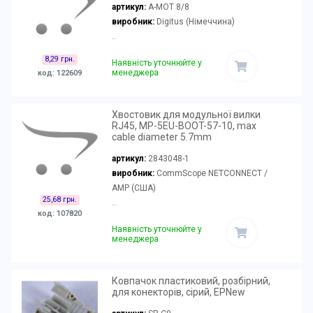
артикул:
A-MOT 8/8
виробник:
Digitus (Німеччина)
..
8,29 грн.
Наявність уточнюйте у
менеджера
код: 122609
Хвостовик для модульної вилки
RJ45, MP-5EU-BOOT-57-10, max
cable diameter 5.7mm
артикул:
2843048-1
виробник:
CommScope NETCONNECT /
AMP (США)
25,68 грн.
..
код: 107820
Наявність уточнюйте у
менеджера
Ковпачок пластиковий, розбірний,
для конекторів, сірий, EPNew