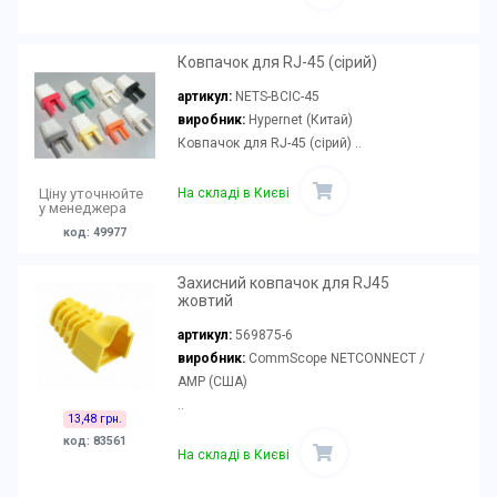
Ковпачок для RJ-45 (сірий)
артикул:
NETS-BCIC-45
виробник:
Hypernet (Китай)
Ковпачок для RJ-45 (сірий) ..
На складі в Києві
Ціну уточнюйте
у менеджера
код: 49977
Захисний ковпачок для RJ45
жовтий
артикул:
569875-6
виробник:
CommScope NETCONNECT /
AMP (США)
..
13,48 грн.
код: 83561
На складі в Києві