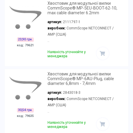
Хвостовик для модульної вилки
CommScope® MP-5EU-BOOT-62-10,
max cable diameter 6.2mm
артикул:
2111797-1
виробник:
CommScope NETCONNECT /
AMP (США)
23,90 грн.
..
код: 79621
Наявність уточнюйте у
менеджера
Хвостовик для модульної вилки
CommScope® MP-6AU-Plug, cable
diameter 6,8mm - 7,4mm
артикул:
2843018-3
виробник:
CommScope NETCONNECT /
AMP (США)
30,54 грн.
..
код: 79635
Наявність уточнюйте у
менеджера