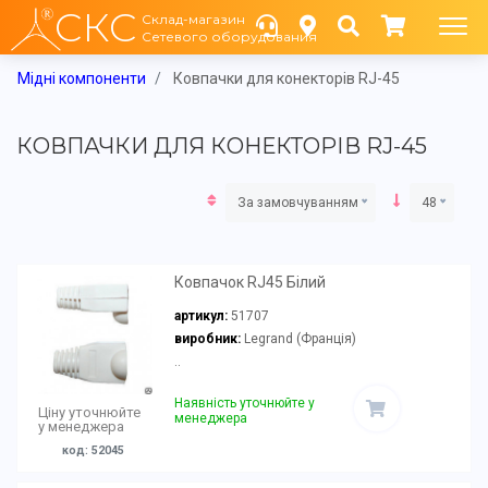
СКС
Склад-магазин
Сетевого оборудования
Мідні компоненти
Ковпачки для конекторів RJ-45
КОВПАЧКИ ДЛЯ КОНЕКТОРІВ RJ-45
За замовчуванням
48
Ковпачок RJ45 Білий
артикул:
51707
виробник:
Legrand (Франція)
..
Наявність уточнюйте у
Ціну уточнюйте
менеджера
у менеджера
код: 52045