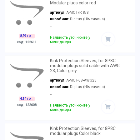
Modular plugs color red
артикул:
A-MOT/R 8/8
виробник:
Digitus (Німеччина)
..
8,29 грн.
Наявність уточнюйте у
менеджера
код: 122611
Kink Protection Sleeves, for 8P8C
modular plugs solid cable with AWG
23, Color grey
артикул:
A-MOT-88-AWG23
виробник:
Digitus (Німеччина)
..
4,14 грн.
код: 122608
Наявність уточнюйте у
менеджера
Kink Protection Sleeves, for 8P8C
modular plugs Color black