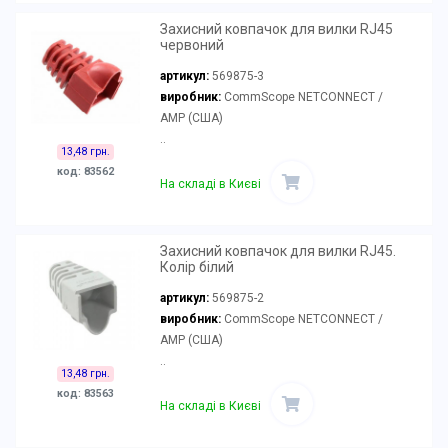
Захисний ковпачок для вилки RJ45
червоний
артикул:
569875-3
виробник:
CommScope NETCONNECT /
AMP (США)
..
13,48 грн.
код: 83562
На складі в Києві
Захисний ковпачок для вилки RJ45.
Колір білий
артикул:
569875-2
виробник:
CommScope NETCONNECT /
AMP (США)
..
13,48 грн.
код: 83563
На складі в Києві