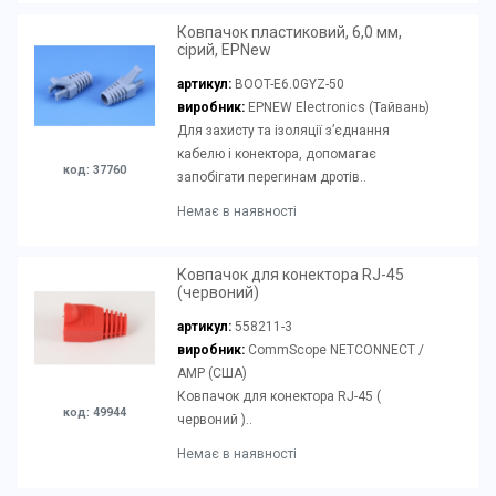
Ковпачок пластиковий, 6,0 мм,
сірий, EPNew
артикул:
BOOT-E6.0GYZ-50
виробник:
EPNEW Electronics (Тайвань)
Для захисту та ізоляції з’єднання
кабелю і конектора, допомагає
код: 37760
запобігати перегинам дротів..
Немає в наявності
Ковпачок для конектора RJ-45
(червоний)
артикул:
558211-3
виробник:
CommScope NETCONNECT /
AMP (США)
Ковпачок для конектора RJ-45 (
код: 49944
червоний )..
Немає в наявності