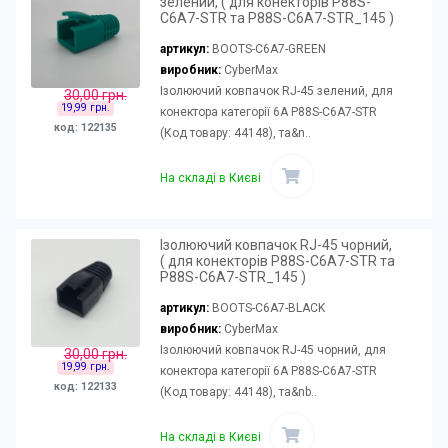
зелений, ( для конекторів P88S-
C6A7-STR та P88S-C6A7-STR_145 )
артикул:
BOOTS-C6A7-GREEN
виробник:
CyberMax
Ізолюючий ковпачок RJ-45 зелений, для
30,00 грн.
19,99 грн.
конектора категорії 6А P88S-C6A7-STR
код: 122135
(Код товару: 44148), та&n..
На складі в Києві
Ізолюючий ковпачок RJ-45 чорний,
( для конекторів P88S-C6A7-STR та
P88S-C6A7-STR_145 )
артикул:
BOOTS-C6A7-BLACK
виробник:
CyberMax
Ізолюючий ковпачок RJ-45 чорний, для
30,00 грн.
19,99 грн.
конектора категорії 6А P88S-C6A7-STR
код: 122133
(Код товару: 44148), та&nb..
На складі в Києві