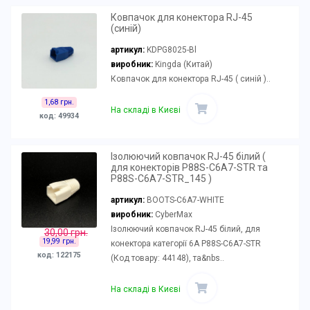
Ковпачок для конектора RJ-45
(синій)
артикул:
KDPG8025-Bl
виробник:
Kingda (Китай)
Ковпачок для конектора RJ-45 ( синій )..
1,68 грн.
На складі в Києві
код: 49934
Ізолюючий ковпачок RJ-45 білий (
для конекторів P88S-C6A7-STR та
P88S-C6A7-STR_145 )
артикул:
BOOTS-C6A7-WHITE
виробник:
CyberMax
Ізолюючий ковпачок RJ-45 білий, для
30,00 грн.
19,99 грн.
конектора категорії 6А P88S-C6A7-STR
код: 122175
(Код товару: 44148), та&nbs..
На складі в Києві