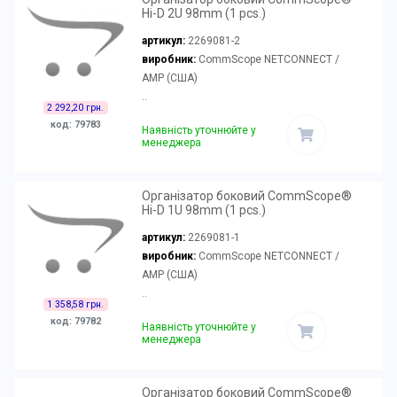
Hi-D 2U 98mm (1 pcs.)
артикул:
2269081-2
виробник:
CommScope NETCONNECT /
AMP (США)
..
2 292,20 грн.
код: 79783
Наявність уточнюйте у
менеджера
Організатор боковий CommScope®
Hi-D 1U 98mm (1 pcs.)
артикул:
2269081-1
виробник:
CommScope NETCONNECT /
AMP (США)
..
1 358,58 грн.
код: 79782
Наявність уточнюйте у
менеджера
Організатор боковий CommScope®