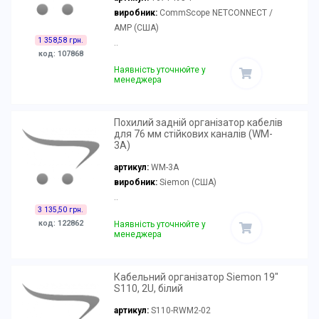
виробник:
CommScope NETCONNECT /
AMP (США)
1 358,58 грн.
..
код: 107868
Наявність уточнюйте у
менеджера
Похилий задній організатор кабелів
для 76 мм стійкових каналів (WM-
3A)
артикул:
WM-3A
виробник:
Siemon (США)
..
3 135,50 грн.
код: 122862
Наявність уточнюйте у
менеджера
Кабельний організатор Siemon 19"
S110, 2U, білий
артикул:
S110-RWM2-02