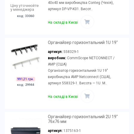
40x40 мм виробництва Conteg (Чехія),
Ціну уточнюйте
артикул DP-VP-K01. Висот..
у менеджера
код: 33060
На складі в Києві
Органайзер горизонтальний 1U 19"
артикул:
558329-1
виробник:
CommScope NETCONNECT /
AMP (США)
Організатор горизонтальний 1U 19"
виробництва AMP Netconnect (США),
991,21 грн.
артикул 558329-1. Висота — 1U. М..
код: 29944
На складі в Києві
Органайзер горизонтальний 2U 19"
76х76 мм
артикул:
1375163-1