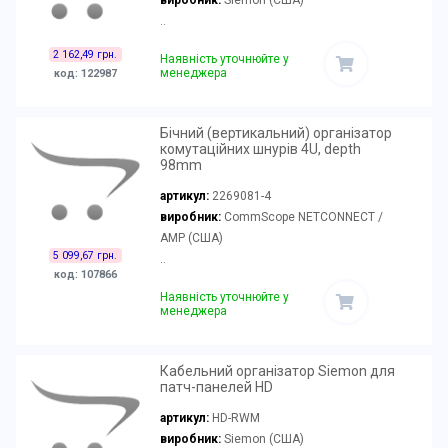
виробник:
Siemon (США)
..
2 162,49 грн.
Наявність уточнюйте у
менеджера
код: 122987
Бічний (вертикальний) організатор
комутаційних шнурів 4U, depth
98mm
артикул:
2269081-4
виробник:
CommScope NETCONNECT /
AMP (США)
5 099,67 грн.
..
код: 107866
Наявність уточнюйте у
менеджера
Кабельний організатор Siemon для
патч-панелей HD
артикул:
HD-RWM
виробник:
Siemon (США)