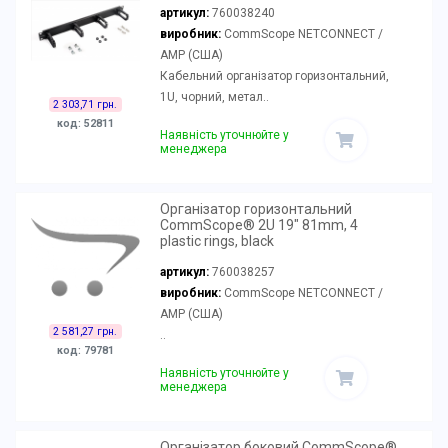
артикул:
760038240
виробник:
CommScope NETCONNECT /
AMP (США)
Кабельний організатор горизонтальний,
1U, чорний, метал..
2 303,71 грн.
код: 52811
Наявність уточнюйте у
менеджера
Організатор горизонтальний
CommScope® 2U 19" 81mm, 4
plastic rings, black
артикул:
760038257
виробник:
CommScope NETCONNECT /
AMP (США)
2 581,27 грн.
..
код: 79781
Наявність уточнюйте у
менеджера
Організатор боковий CommScope®