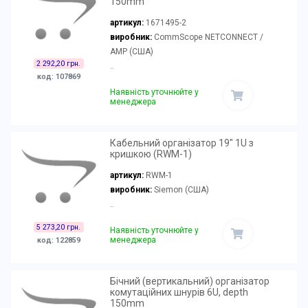
150mm
артикул:
1671495-2
виробник:
CommScope NETCONNECT /
AMP (США)
2 292,20 грн.
..
код: 107869
Наявність уточнюйте у
менеджера
Кабельний організатор 19" 1U з
кришкою (RWM-1)
артикул:
RWM-1
виробник:
Siemon (США)
..
5 273,20 грн.
Наявність уточнюйте у
менеджера
код: 122859
Бічний (вертикальний) організатор
комутаційних шнурів 6U, depth
150mm