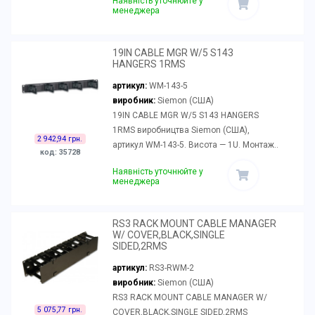
Наявність уточнюйте у
менеджера
19IN CABLE MGR W/5 S143
HANGERS 1RMS
артикул:
WM-143-5
виробник:
Siemon (США)
19IN CABLE MGR W/5 S143 HANGERS
1RMS виробництва Siemon (США),
2 942,94 грн.
артикул WM-143-5. Висота — 1U. Монтаж..
код: 35728
Наявність уточнюйте у
менеджера
RS3 RACK MOUNT CABLE MANAGER
W/ COVER,BLACK,SINGLE
SIDED,2RMS
артикул:
RS3-RWM-2
виробник:
Siemon (США)
RS3 RACK MOUNT CABLE MANAGER W/
5 075,77 грн.
COVER,BLACK,SINGLE SIDED,2RMS