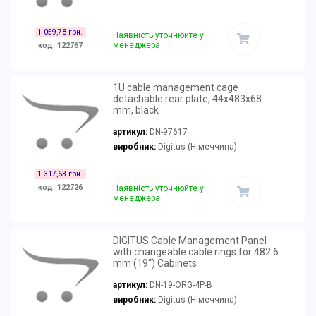
..
1 059,78 грн.
Наявність уточнюйте у
менеджера
код: 122767
1U cable management cage
detachable rear plate, 44x483x68
mm, black
артикул:
DN-97617
виробник:
Digitus (Німеччина)
..
1 317,63 грн.
код: 122726
Наявність уточнюйте у
менеджера
DIGITUS Cable Management Panel
with changeable cable rings for 482.6
mm (19“) Cabinets
артикул:
DN-19-ORG-4P-B
виробник:
Digitus (Німеччина)
..