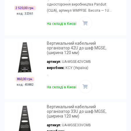
одностороння виробництва Panduit
2 520,00 грн.
(США), артикул WMPFSE. Висота — 1U...
код: 32361
На складі в Києві
Вертикальний кабельний
організатор 42U до шаф MGSE,
(ширина 120 мм)
артикул:
UA-MGSE42VCMB
виробник:
КСУ (Україна)
..
860,00 грн.
код: 45882
На складі в Києві
Вертикальний кабельний
організатор 33U до шаф MGSE,
(ширина 120 мм)
артикул:
UA-MGSE33VCMB