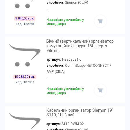
виробник:
Siemon (США)
..
3 846,00 грн.
Наявність уточнюйте у
менеджера
код: 122988
Бічний (вертикальний) організатор
комутаційних шнурів 15U, depth
98mm
артикул:
1-2269081-5
виробник:
CommScope NETCONNECT /
AMP (США)
15 282,20 грн.
..
код: 107867
Наявність уточнюйте у
менеджера
Кабельний організатор Siemon 19"
S110, 1U, білий
артикул:
S110-RWM-02