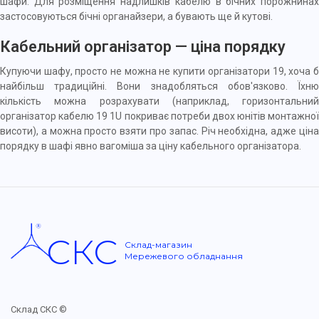
шафи. Для розміщення надлишків кабелю в бічних порожнинах
застосовуються бічні органайзери, а бувають ще й кутові.
Кабельний організатор — ціна порядку
Купуючи шафу, просто не можна не купити організатори 19, хоча б
найбільш традиційні. Вони знадобляться обов'язково. Їхню
кількість можна розрахувати (наприклад, горизонтальний
організатор кабелю 19 1U покриває потреби двох юнітів монтажної
висоти), а можна просто взяти про запас. Річ необхідна, адже ціна
порядку в шафі явно вагоміша за ціну кабельного організатора.
СКС
Склад-магазин
Мережевого обладнання
Склад СКС ©