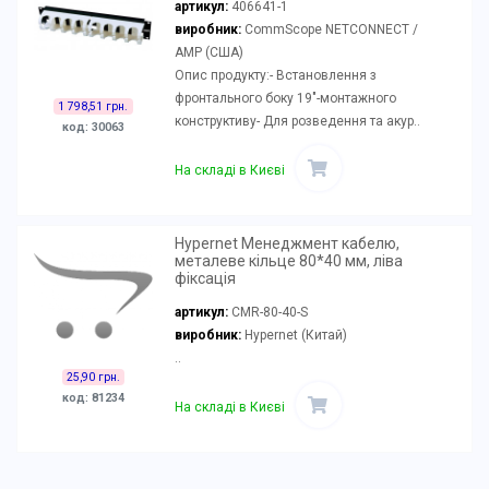
артикул:
406641-1
виробник:
CommScope NETCONNECT /
AMP (США)
Опис продукту:- Встановлення з
фронтального боку 19"-монтажного
1 798,51 грн.
конструктиву- Для розведення та акур..
код: 30063
На складі в Києві
Hypernet Менеджмент кабелю,
металеве кільце 80*40 мм, ліва
фіксація
артикул:
CMR-80-40-S
виробник:
Hypernet (Китай)
..
25,90 грн.
код: 81234
На складі в Києві