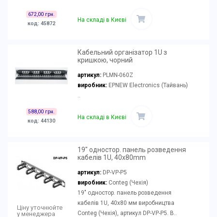
672,00 грн.
На складі в Києві
код: 45872
Кабельний організатор 1U з
кришкою, чорний
артикул:
PLMN-060Z
виробник:
EPNEW Electronics (Тайвань)
..
588,00 грн.
На складі в Києві
код: 44130
19" одностор. панель розведення
кабелів 1U, 40x80mm
артикул:
DP-VP-P5
виробник:
Conteg (Чехія)
19" одностор. панель розведення
кабелів 1U, 40x80 мм виробництва
Ціну уточнюйте
Conteg (Чехія), артикул DP-VP-P5. В..
у менеджера