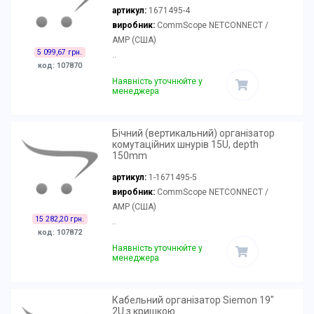
артикул:
1671495-4
виробник:
CommScope NETCONNECT /
AMP (США)
5 099,67 грн.
..
код: 107870
Наявність уточнюйте у
менеджера
Бічний (вертикальний) організатор
комутаційних шнурів 15U, depth
150mm
артикул:
1-1671495-5
виробник:
CommScope NETCONNECT /
AMP (США)
15 282,20 грн.
..
код: 107872
Наявність уточнюйте у
менеджера
Кабельний організатор Siemon 19"
2U з кришкою