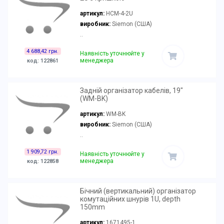
артикул:
HCM-4-2U
виробник:
Siemon (США)
..
4 688,42 грн.
Наявність уточнюйте у
менеджера
код: 122861
Задній організатор кабелів, 19"
(WM-BK)
артикул:
WM-BK
виробник:
Siemon (США)
..
1 909,72 грн.
Наявність уточнюйте у
менеджера
код: 122858
Бічний (вертикальний) організатор
комутаційних шнурів 1U, depth
150mm
артикул:
1671495-1