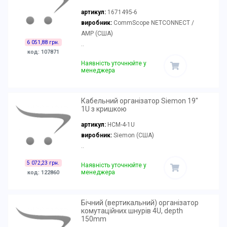
артикул:
1671495-6
виробник:
CommScope NETCONNECT /
AMP (США)
6 051,88 грн.
..
код: 107871
Наявність уточнюйте у
менеджера
Кабельний організатор Siemon 19"
1U з кришкою
артикул:
HCM-4-1U
виробник:
Siemon (США)
..
5 072,23 грн.
Наявність уточнюйте у
менеджера
код: 122860
Бічний (вертикальний) організатор
комутаційних шнурів 4U, depth
150mm