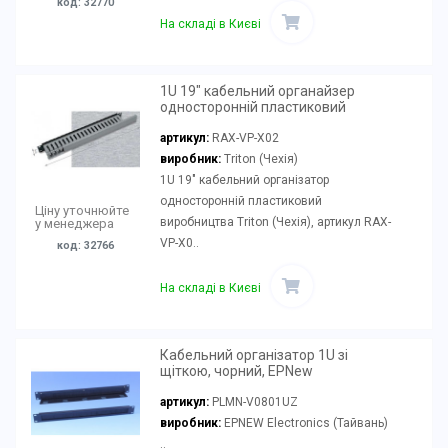
код: 32770
На складі в Києві
1U 19" кабельний органайзер
односторонній пластиковий
артикул:
RAX-VP-X02
виробник:
Triton (Чехія)
1U 19" кабельний організатор
односторонній пластиковий
Ціну уточнюйте
виробництва Triton (Чехія), артикул RAX-
у менеджера
VP-X0..
код: 32766
На складі в Києві
Кабельний організатор 1U зі
щіткою, чорний, EPNew
артикул:
PLMN-V0801UZ
виробник:
EPNEW Electronics (Тайвань)
..