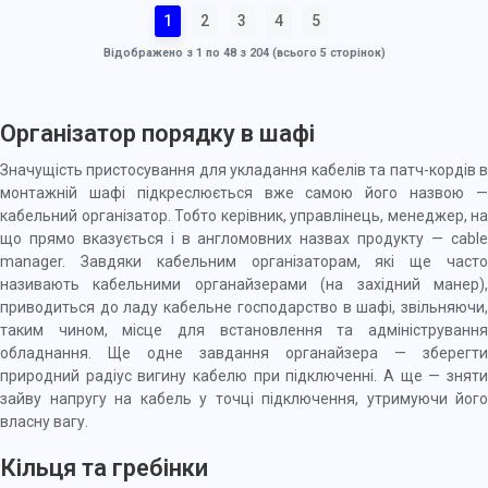
1
2
3
4
5
Відображено з 1 по 48 з 204 (всього 5 сторінок)
Організатор порядку в шафі
Значущість пристосування для укладання
кабелів
та
патч-кордів
монтажній шафі підкреслюється вже самою його назвою —
кабельний організатор. Тобто керівник, управлінець, менеджер, на
що прямо вказується і в англомовних назвах продукту — cable
manager. Завдяки кабельним організаторам, які ще часто
називають кабельними органайзерами (на західний манер),
приводиться до ладу кабельне господарство в
шафі
, звільняючи
таким чином, місце для встановлення та адміністрування
обладнання. Ще одне завдання органайзера — зберегти
природний радіус вигину кабелю при підключенні. А ще — зняти
зайву напругу на кабель у точці підключення, утримуючи його
власну вагу.
Кільця та гребінки