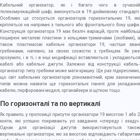
Кабельний організатор, як і багато чого в сучасній
телекомунікаційній шафі, виконується в 19-дюймовому стандарті.
Особливо це стосується організаторів горизонтальних 19, які
кріпляться на напрямні з тильного або фронтального боку шафи.
Конструкція організатора 19 має безліч варіацій, проте найбільш
поширені металеві пластини з кільцями-тримачами (скобами), а
також пластмасові кабельні організатори 19, частіше звані
гребінками, напевно, за своєю схожістю з гребінцем. Як уже
зрозуміло, і в ті, і в інші модифікації вставляються і укладаються
кабелі або кабельні джгути. Залежно від конструкції кабель-
організатор типу гребінки може мати кришку. Ще раз підкреслимо,
що світ кабельних організаторів різноманітний; крім зазначених
типів можна назвати ще горизонтальні панелі для укладання
кабелю, перфоровані моделі, органайзери зі щіткою тощо.
По горизонталі та по вертикалі
Як правило, у пропозиції присутні організатори 19 висотою 1 або 2
юніти, які успішно покривають усі завдання «спереду і ззаду».
Однак для організації джгутів використовуються також
вертикальні організатори, які за висотою відповідають габаритам