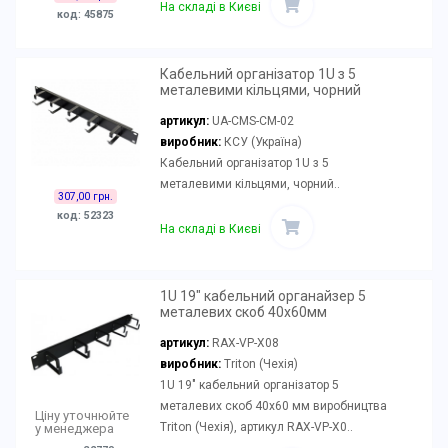
На складі в Києві
код: 45875
Кабельний організатор 1U з 5
металевими кільцями, чорний
артикул:
UA-CMS-CM-02
виробник:
КСУ (Україна)
Кабельний організатор 1U з 5
металевими кільцями, чорний..
307,00 грн.
код: 52323
На складі в Києві
1U 19" кабельний органайзер 5
металевих скоб 40х60мм
артикул:
RAX-VP-X08
виробник:
Triton (Чехія)
1U 19" кабельний організатор 5
металевих скоб 40х60 мм виробництва
Ціну уточнюйте
Triton (Чехія), артикул RAX-VP-X0..
у менеджера