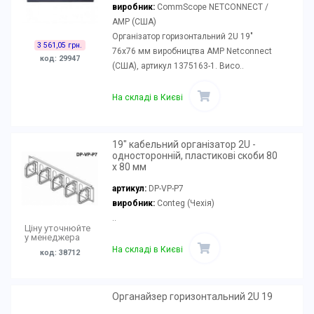
виробник:
CommScope NETCONNECT /
AMP (США)
Організатор горизонтальний 2U 19"
3 561,05 грн.
76х76 мм виробництва AMP Netconnect
код: 29947
(США), артикул 1375163-1. Висо..
На складі в Києві
19" кабельний організатор 2U -
односторонній, пластикові скоби 80
x 80 мм
артикул:
DP-VP-P7
виробник:
Conteg (Чехія)
..
Ціну уточнюйте
у менеджера
На складі в Києві
код: 38712
Органайзер горизонтальний 2U 19