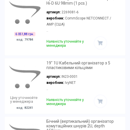
Hi-D 6U 98mm (1 pcs.)
артикул:
2269081-6
виробник:
CommScope NETCONNECT /
AMP (США)
..
6 051,88 грн.
код: 79784
Наявність уточнюйте у
менеджера
19" 1U Кабельний організатор з 5
пластиковими кільцями
артикул:
IN23-0001
виробник:
IvyNET
..
Ціну уточнюйте
Наявність уточнюйте у
у менеджера
менеджера
код: 82241
Бічний (вертикальний) організатор
комутаційних шнурів 2U, depth