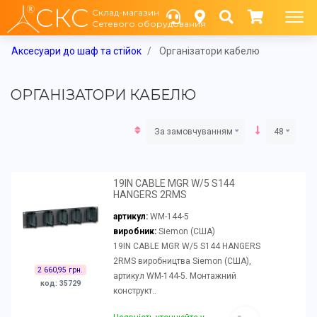
СКС
Склад-магазин
Сетевого оборудования
Аксесуари до шаф та стійок
Організатори кабелю
ОРГАНІЗАТОРИ КАБЕЛЮ
За замовчуванням
48
19IN CABLE MGR W/5 S144
HANGERS 2RMS
артикул:
WM-144-5
виробник:
Siemon (США)
19IN CABLE MGR W/5 S144 HANGERS
2RMS виробництва Siemon (США),
2 660,95 грн.
артикул WM-144-5. Монтажний
код: 35729
конструкт..