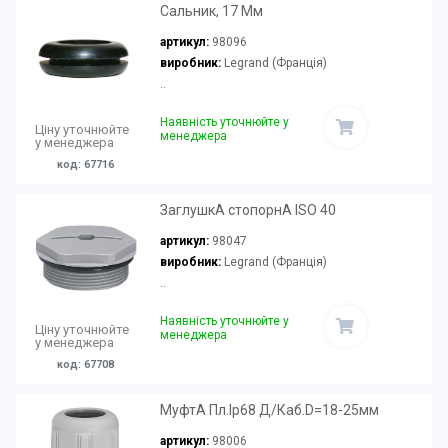
Сальник, 17 Мм
артикул:
98096
виробник:
Legrand (Франція)
..
Наявність уточнюйте у
Ціну уточнюйте
менеджера
у менеджера
код: 67716
ЗаглушкА стопорнА ISO 40
артикул:
98047
виробник:
Legrand (Франція)
..
Наявність уточнюйте у
Ціну уточнюйте
менеджера
у менеджера
код: 67708
МуфтА Пл.Ip68 Д/Каб.D=18-25мм
артикул:
98006