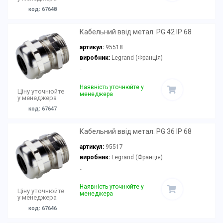
код: 67648
Кабельний ввід метал. PG 42 IP 68
артикул:
95518
виробник:
Legrand (Франція)
..
Наявність уточнюйте у
Ціну уточнюйте
менеджера
у менеджера
код: 67647
Кабельний ввід метал. PG 36 IP 68
артикул:
95517
виробник:
Legrand (Франція)
..
Наявність уточнюйте у
Ціну уточнюйте
менеджера
у менеджера
код: 67646