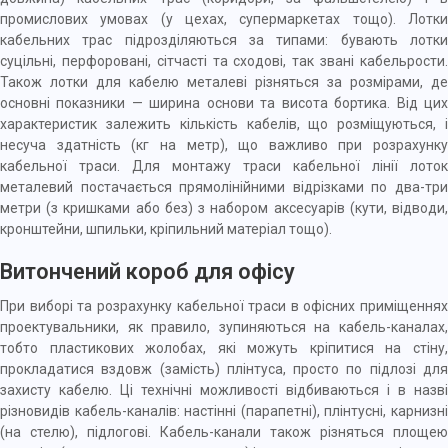
промислових умовах (у цехах, супермаркетах тощо). Лотки
кабельних трас підрозділяються за типами: бувають лотки
суцільні,
перфоровані
,
сітчасті
та
сходові
, так звані кабельрости
Також лотки для кабелю металеві різняться за розмірами, де
основні показники — ширина основи та висота бортика. Від цих
характеристик залежить кількість кабелів, що розміщуються, і
несуча здатність (кг на метр), що важливо при розрахунку
кабельної траси. Для монтажу траси кабельної лінії лоток
металевий постачається прямолінійними відрізками по два-три
метри (з кришками або без) з набором аксесуарів (кути, відводи,
кронштейни, шпильки,
кріпильний матеріал
тощо).
Витончений короб для офісу
При виборі та розрахунку кабельної траси в офісних приміщеннях
проектувальники, як правило, зупиняються на кабель-каналах,
тобто пластикових жолобах, які можуть кріпитися на стіну,
прокладатися вздовж (замість) плінтуса, просто по підлозі для
захисту кабелю. Ці технічні можливості відбиваються і в назві
різновидів кабель-каналів: настінні (парапетні), плінтусні, карнизні
(на стелю), підлогові. Кабель-канали також різняться площею