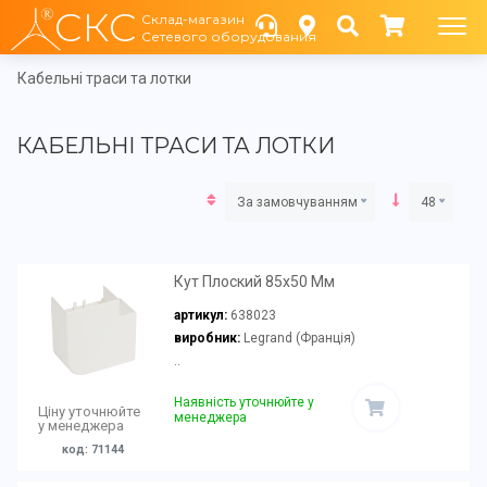
СКС
Склад-магазин
Сетевого оборудования
Кабельні траси та лотки
КАБЕЛЬНІ ТРАСИ ТА ЛОТКИ
За замовчуванням
48
Кут Плоский 85х50 Мм
артикул:
638023
виробник:
Legrand (Франція)
..
Наявність уточнюйте у
Ціну уточнюйте
менеджера
у менеджера
код: 71144