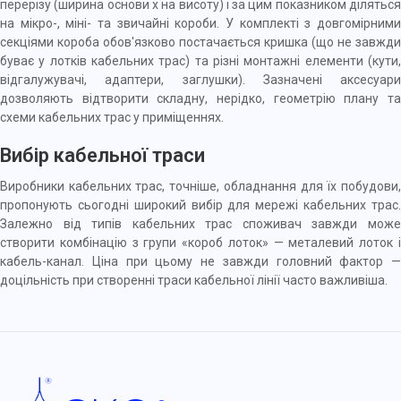
перерізу (ширина основи х на висоту) і за цим показником діляться
на мікро-, міні- та звичайні короби. У комплекті з довгомірними
секціями короба обов'язково постачається кришка (що не завжди
буває у лотків кабельних трас) та різні монтажні елементи (кути,
відгалужувачі,
адаптери
, заглушки). Зазначені аксесуари
дозволяють відтворити складну, нерідко, геометрію плану та
схеми кабельних трас у приміщеннях.
Вибір кабельної траси
Виробники кабельних трас, точніше, обладнання для їх побудови,
пропонують сьогодні широкий вибір для мережі кабельних трас.
Залежно від типів кабельних трас споживач завжди може
створити комбінацію з групи «короб лоток» — металевий лоток і
кабель-канал. Ціна при цьому не завжди головний фактор —
доцільність при створенні траси кабельної лінії часто важливіша.