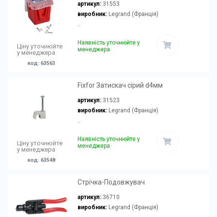
артикул:
31553
виробник:
Legrand (Франція)
..
Наявність уточнюйте у
Ціну уточнюйте
менеджера
у менеджера
код: 63563
Fixfor Затискач сірий d4мм
артикул:
31523
виробник:
Legrand (Франція)
..
Наявність уточнюйте у
Ціну уточнюйте
менеджера
у менеджера
код: 63548
Стрічка-Подовжувач
артикул:
36710
виробник:
Legrand (Франція)