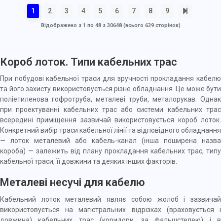
1
2
3
4
5
6
7
8
9
Відображено з 1 по 48 з 30648 (всього 639 сторінок)
Короб лоток. Типи кабельних трас
При побудові кабельної траси для зручності прокладання
кабелю
та його захисту використовується різне обладнання. Це може бути
поліетиленова гофротруба, металеві труби, металорукав. Однак
при
проектуванні
кабельних трас або системи кабельних тра
всередині приміщення зазвичай використовується короб лоток.
Конкретний вибір траси кабельної лінії та відповідного обладнання
— лоток металевий або кабель-канал (інша поширена назва
короба) — залежить від плану прокладання кабельних трас, типу
кабельної траси, її довжини та деяких інших факторів.
Металеві несучі для кабелю
Кабельний лоток металевий являє собою жолоб і зазвичай
використовується на магістральних відрізках (враховується і
довжина) кабельних трас (коридори, за фальшстелею) і в