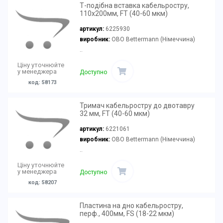
Т-подібна вставка кабельростру,
110х200мм, FT (40-60 мкм)
артикул:
6225930
виробник:
OBO Bettermann (Німеччина)
..
Ціну уточнюйте
у менеджера
Доступно
код: 58173
Тримач кабельростру до двотавру
32 мм, FT (40-60 мкм)
артикул:
6221061
виробник:
OBO Bettermann (Німеччина)
..
Ціну уточнюйте
у менеджера
Доступно
код: 58207
Пластина на дно кабельростру,
перф., 400мм, FS (18-22 мкм)