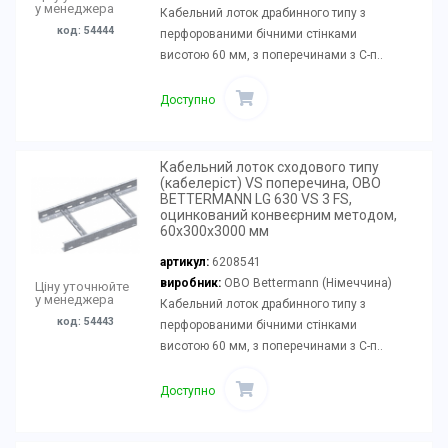
у менеджера
Кабельний лоток драбинного типу з
код: 54444
перфорованими бічними стінками
висотою 60 мм, з поперечинами з С-п..
Доступно
Кабельний лоток сходового типу
(кабелеріст) VS поперечина, OBO
BETTERMANN LG 630 VS 3 FS,
оцинкований конвеєрним методом,
60х300х3000 мм
артикул:
6208541
виробник:
OBO Bettermann (Німеччина)
Ціну уточнюйте
у менеджера
Кабельний лоток драбинного типу з
код: 54443
перфорованими бічними стінками
висотою 60 мм, з поперечинами з С-п..
Доступно