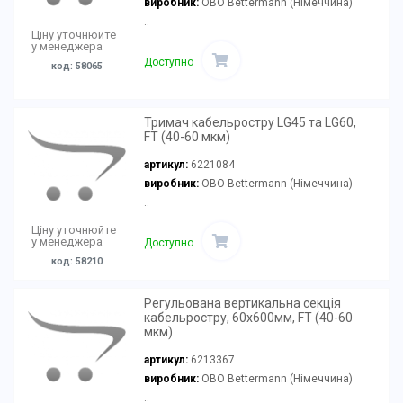
виробник:
OBO Bettermann (Німеччина)
..
Ціну уточнюйте
у менеджера
Доступно
код: 58065
Тримач кабельростру LG45 та LG60,
FT (40-60 мкм)
артикул:
6221084
виробник:
OBO Bettermann (Німеччина)
..
Ціну уточнюйте
у менеджера
Доступно
код: 58210
Регульована вертикальна секція
кабельростру, 60х600мм, FT (40-60
мкм)
артикул:
6213367
виробник:
OBO Bettermann (Німеччина)
..