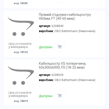
код: 58245
Прямий з’єднувач кабельростру
Н60мм, FT (40-60 мкм)
артикул:
6208843
виробник:
OBO Bettermann (Німеччина)
..
Ціну уточнюйте
у менеджера
Доступно
код: 58102
Кабельростр VS поперечина,
60х300х6000, FS (18-22 мкм)
артикул:
6208630
виробник:
OBO Bettermann (Німеччина)
..
Ціну уточнюйте
у менеджера
Доступно
код: 58019