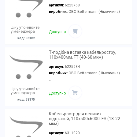
артикул:
6225758
виробник:
OBO Bettermann (Німеччина)
..
Ціну уточнюйте
у менеджера
Доступно
код: 58182
Т-подібна вставка кабельростру,
110х400мм, FT (40-60 мкм)
артикул:
6225934
виробник:
OBO Bettermann (Німеччина)
..
Ціну уточнюйте
у менеджера
Доступно
код: 58175
Кабельростр для великих
відстаней, 110х500х6000, FS (18-22
мкм)
артикул:
6311020