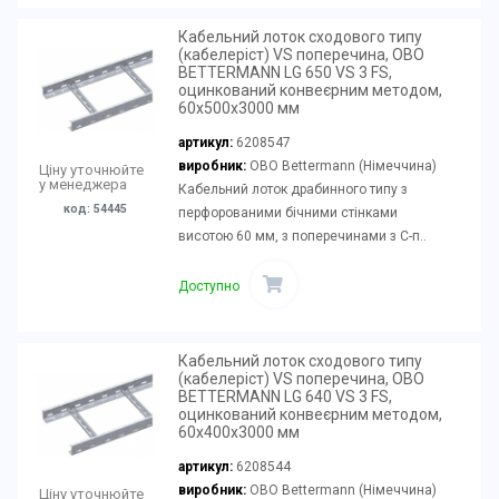
Кабельний лоток сходового типу
(кабелеріст) VS поперечина, OBO
BETTERMANN LG 650 VS 3 FS,
оцинкований конвеєрним методом,
60х500х3000 мм
артикул:
6208547
виробник:
OBO Bettermann (Німеччина)
Ціну уточнюйте
у менеджера
Кабельний лоток драбинного типу з
код: 54445
перфорованими бічними стінками
висотою 60 мм, з поперечинами з С-п..
Доступно
Кабельний лоток сходового типу
(кабелеріст) VS поперечина, OBO
BETTERMANN LG 640 VS 3 FS,
оцинкований конвеєрним методом,
60х400х3000 мм
артикул:
6208544
виробник:
OBO Bettermann (Німеччина)
Ціну уточнюйте