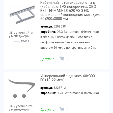
Кабельний лоток сходового типу
(кабелеріст) VS поперечина, OBO
BETTERMANN LG 620 VS 3 FS,
оцинкований конвеєрним методом,
60х200х3000 мм
артикул:
6208538
виробник:
OBO Bettermann (Німеччина)
Ціну уточнюйте
у менеджера
Кабельний лоток драбинного типу з
код: 54442
перфорованими бічними стінками
висотою 60 мм, з поперечинами з С-п..
Доступно
Універсальний з’єднувач 60x300,
FS (18-22 мкм)
артикул:
6225712
виробник:
OBO Bettermann (Німеччина)
..
Ціну уточнюйте
у менеджера
Доступно