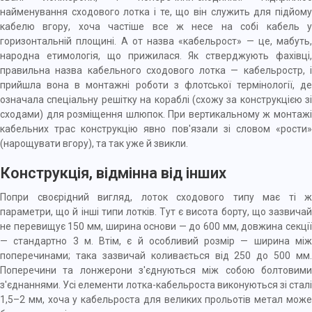
найменування сходового лотка і те, що він служить для підйому
кабелю вгору, хоча частіше все ж несе на собі кабель у
горизонтальній площині. А от назва «кабельрост» — це, мабуть,
народна етимологія, що прижилася. Як стверджують фахівці,
правильна назва кабельного сходового лотка — кабельростр, і
прийшла вона в монтажні роботи з флотської термінології, де
означала спеціальну решітку на кораблі (схожу за конструкцією зі
сходами) для розміщення шлюпок. При вертикальному ж монтажі
кабельних трас конструкцію явно пов'язали зі словом «рости»
(нарощувати вгору), та так уже й звикли.
Конструкція, відмінна від інших
Попри своєрідний вигляд, лоток сходового типу має ті ж
параметри, що й інші типи лотків. Тут є висота борту, що зазвичай
не перевищує 150 мм, ширина основи — до 600 мм, довжина секції
— стандартно 3 м. Втім, є й особливий розмір — ширина між
поперечинами; така зазвичай коливається від 250 до 500 мм.
Поперечини та лонжерони з'єднуються між собою болтовими
з'єднаннями. Усі елементи лотка-кабельроста виконуються зі сталі
1,5–2 мм, хоча у кабельроста для великих прольотів метал може