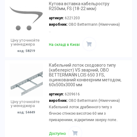
Кутова вставка кабельростру
R250мм, FS (18-22 мкм)
артикул:
6221203
виробник:
OBO Bettermann (Німеччина)
..
Ціну уточнюйте
у менеджера
На складі в Києві
код: 58219
Кабельний лоток сходового типу
(кабелеріст) VS зварний, OBO
BETTERMANN LCIS 650 3 FS,
оцинкований конвеєрним методом,
60х500х3000 мм
артикул:
6209616
виробник:
OBO Bettermann (Німеччина)
Ціну уточнюйте
у менеджера
Кабельний лоток драбинного типу з
код: 54449
бічною стінкою висотою 60 мм з
привареними, відкритими зверху попе..
Доступно