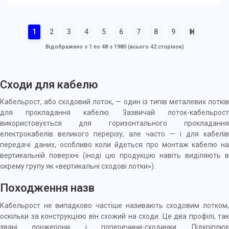
1
2
3
4
5
6
7
8
9
Відображено з 1 по 48 з 1980 (всього 42 сторінок)
Сходи для кабелю
Кабельрост, або сходовий лоток, — один із типів
металевих лоткі
для прокладання
кабелю
. Зазвичай лоток-кабельрост
використовується для горизонтального прокладання
електрокабелів великого перерізу, але часто — і для кабелів
передачі даних, особливо коли йдеться про монтаж кабелю на
вертикальній поверхні (іноді цю продукцію навіть виділяють в
окрему групу як «вертикальні сходові лотки»).
Походження назв
Кабельрост не випадково частіше називають сходовим лотком,
оскільки за конструкцією він схожий на сходи. Це два профілі, так
звані лонжерони, і поперечини-сходинки. Підкріплює