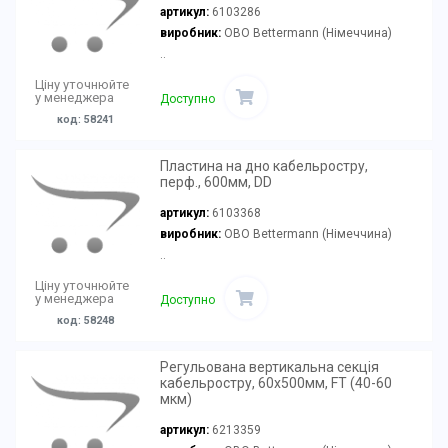
артикул:
6103286
виробник:
OBO Bettermann (Німеччина)
..
Ціну уточнюйте
у менеджера
Доступно
код: 58241
Пластина на дно кабельростру,
перф., 600мм, DD
артикул:
6103368
виробник:
OBO Bettermann (Німеччина)
..
Ціну уточнюйте
у менеджера
Доступно
код: 58248
Регульована вертикальна секція
кабельростру, 60х500мм, FT (40-60
мкм)
артикул:
6213359