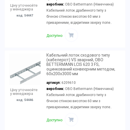
виробник:
OBO Bettermann (Німеччина)
Ціну уточнюйте
у менеджера
Кабельний лоток драбинного типу з
код: 54447
бічною стінкою висотою 60 мм з
привареними, відкритими зверху попе..
Доступно
Кабельний лоток сходового типу
(кабелеріст) VS зварний, OBO
BETTERMANN LCIS 620 3 FS,
оцинкований конвеєрним методом,
60х200х3000 мм
артикул:
6209610
виробник:
OBO Bettermann (Німеччина)
Ціну уточнюйте
у менеджера
Кабельний лоток драбинного типу з
код: 54446
бічною стінкою висотою 60 мм з
привареними, відкритими зверху попе..
Доступно