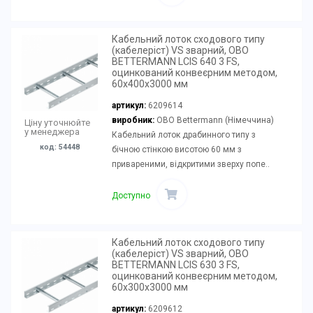
Кабельний лоток сходового типу
(кабелеріст) VS зварний, OBO
BETTERMANN LCIS 640 3 FS,
оцинкований конвеєрним методом,
60х400х3000 мм
артикул:
6209614
виробник:
OBO Bettermann (Німеччина)
Ціну уточнюйте
у менеджера
Кабельний лоток драбинного типу з
код: 54448
бічною стінкою висотою 60 мм з
привареними, відкритими зверху попе..
Доступно
Кабельний лоток сходового типу
(кабелеріст) VS зварний, OBO
BETTERMANN LCIS 630 3 FS,
оцинкований конвеєрним методом,
60х300х3000 мм
артикул:
6209612