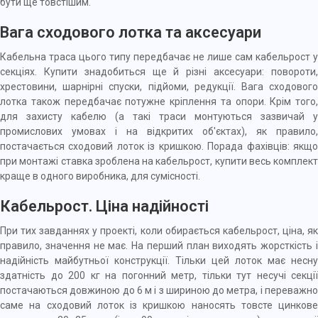
бути ще товстішим.
Вага сходового лотка та аксесуари
Кабельна траса цього типу передбачає не лише сам кабельрост у
секціях. Купити знадобиться ще й різні
аксесуари
: повороти
хрестовини, шарнірні спуски, підйоми, редукції. Вага сходового
лотка також передбачає потужне
кріплення
та опори. Крім того,
для захисту кабелю (а такі траси монтуються зазвичай у
промислових умовах і на відкритих об'єктах), як правило,
постачається сходовий лоток із кришкою. Порада фахівців: якщо
при монтажі ставка зроблена на кабельрост, купити весь комплект
краще в одного виробника, для сумісності.
Кабельрост. Ціна надійності
При тих завданнях у проекті, коли обирається кабельрост, ціна, як
правило, значення не має. На перший план виходять жорсткість і
надійність майбутньої конструкції. Тільки цей лоток має несну
здатність до 200 кг на погонний метр, тільки тут несучі секції
постачаються довжиною до 6 м і з шириною до метра, і переважно
саме на сходовий лоток із кришкою наносять товсте цинкове