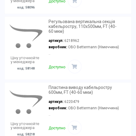
у менеджера
Доступно
код: 58096
Регульована вертикальна секція
кабельростру, 110х500мм, FT (40-
60 мкм)
артикул:
6218962
виробник:
OBO Bettermann (Німеччина)
..
Ціну уточнюйте
у менеджера
Доступно
код: 58148
Пластина виводу кабельростру
600мм, FT (40-60 мкм)
артикул:
6220479
виробник:
OBO Bettermann (Німеччина)
..
Ціну уточнюйте
у менеджера
Доступно
код: 58218