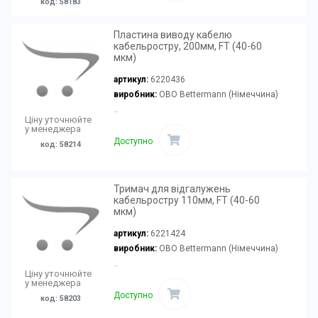
код: 58183
Пластина виводу кабелю
кабельростру, 200мм, FT (40-60
мкм)
артикул:
6220436
виробник:
OBO Bettermann (Німеччина)
..
Ціну уточнюйте
у менеджера
Доступно
код: 58214
Тримач для відгалужень
кабельростру 110мм, FT (40-60
мкм)
артикул:
6221424
виробник:
OBO Bettermann (Німеччина)
..
Ціну уточнюйте
у менеджера
Доступно
код: 58203