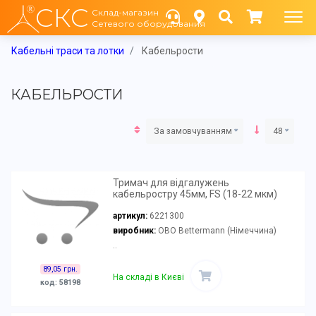
СКС
Склад-магазин
Сетевого оборудования
Кабельні траси та лотки
Кабельрости
КАБЕЛЬРОСТИ
За замовчуванням
48
Тримач для відгалужень
кабельростру 45мм, FS (18-22 мкм)
артикул:
6221300
виробник:
OBO Bettermann (Німеччина)
..
89,05 грн.
На складі в Києві
код: 58198