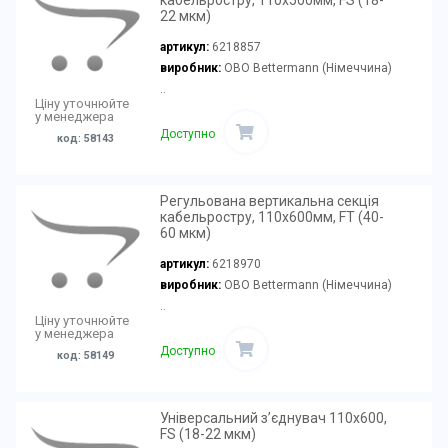
кабельростру, 110х500мм, FS (18-
22 мкм)
артикул:
6218857
виробник:
OBO Bettermann (Німеччина)
..
Ціну уточнюйте
у менеджера
Доступно
код: 58143
Регульована вертикальна секція
кабельростру, 110х600мм, FT (40-
60 мкм)
артикул:
6218970
виробник:
OBO Bettermann (Німеччина)
..
Ціну уточнюйте
у менеджера
Доступно
код: 58149
Універсальний з’єднувач 110x600,
FS (18-22 мкм)