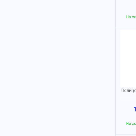
На ск
Полиця
На ск