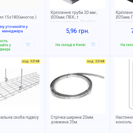
Кріплення труби 20 мм ;
Кріпленн
ил.15х180(многор.)
Ø20мм; ПВХ;; t
Ø25мм; П
застосування -25+60 °с;
застосув
іну уточнюйте у
світло-сіра; Упаковка 10 шт
чорна; У
5,96 грн.
менеджера
ість
На складі в Києві
На скла
юйте у
джера
код: 32148
код: 32168
альна скоба підвісу
Стрічка ширина 25мм
Настінно
довжина 25м
консоль