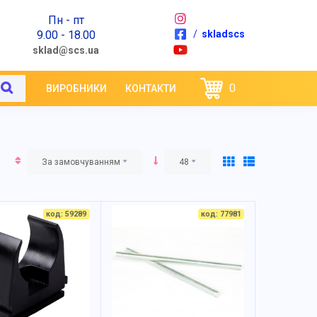
Пн - пт
9.00 - 18.00
/
skladscs
sklad@scs.ua
0
ВИРОБНИКИ
КОНТАКТИ
За замовчуванням
48
код: 59289
код: 77981