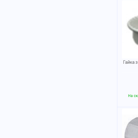
Гайка 
На ск