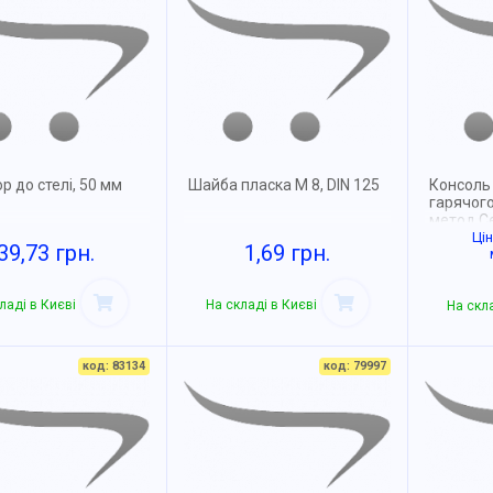
р до стелі, 50 мм
Шайба пласка М 8, DIN 125
Консоль
гарячог
метод С
Ці
39,73 грн.
1,69 грн.
ладі в Києві
На складі в Києві
На скла
код: 83134
код: 79997