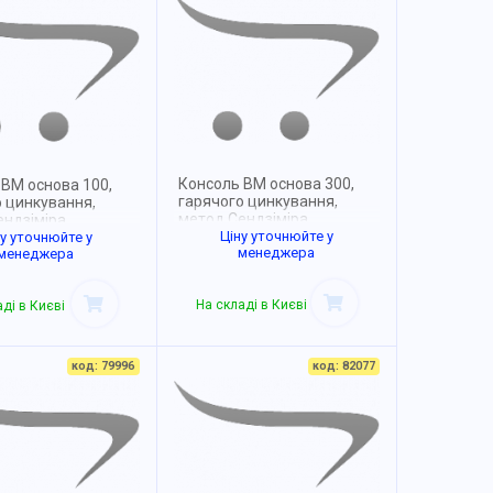
Консоль BM основа 300,
 ВМ основа 100,
гарячого цинкування,
о цинкування,
метод Сендзіміра
ендзіміра
Ціну уточнюйте у
ну уточнюйте у
менеджера
менеджера
На складі в Києві
ді в Києві
код: 79996
код: 82077