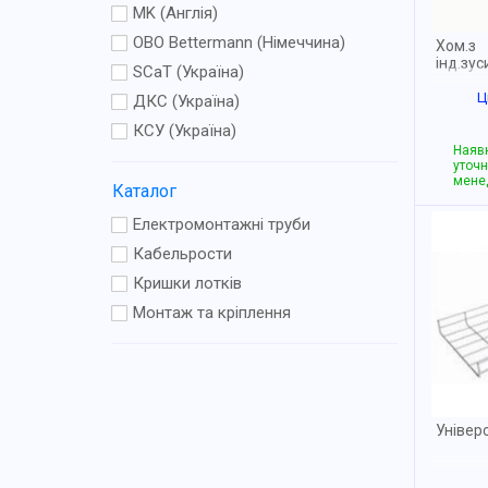
MK (Англія)
OBO Bettermann (Німеччина)
Хом.з
інд.зус
SCaT (Україна)
Ц
ДКС (Україна)
КСУ (Україна)
Наявн
уточн
мене
Каталог
Електромонтажні труби
Кабельрости
Кришки лотків
Монтаж та кріплення
Універс