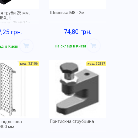
Шпилька М8 - 2м
я труби 25 мм ;
ВХ;; t
ання -25+60 °с;
паковка 10 шт
74,80 грн.
7,25 грн.
На складі в Києві
ді в Києві
код: 32106
код: 32117
Притискна струбцина
-підлогова
 400 мм