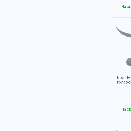
На ск
Болт М
голов
На ск