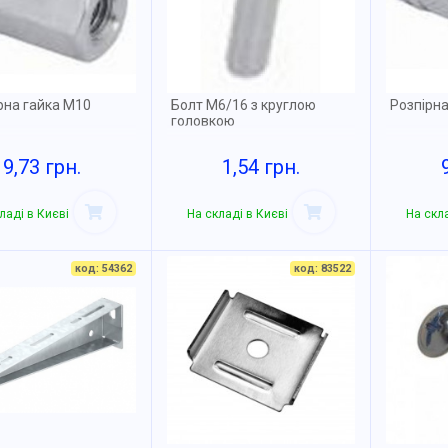
на гайка М10
Болт М6/16 з круглою
Розпірн
головкою
9,73 грн.
1,54 грн.
ладі в Києві
На складі в Києві
На скла
код: 54362
код: 83522