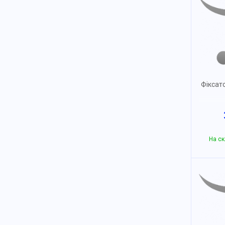
Фіксато
На ск