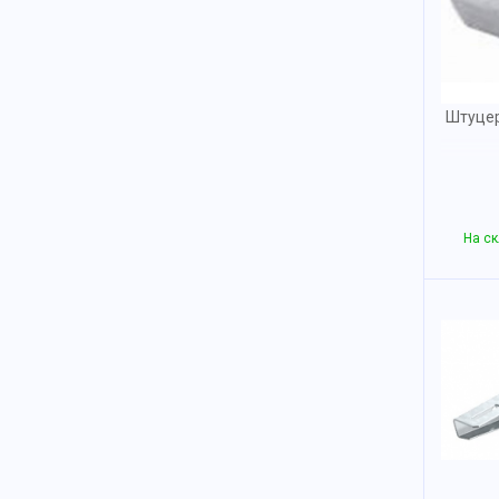
Штуцер
На ск