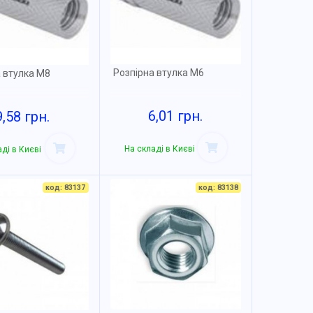
Розпірна втулка М6
а втулка М8
6,01 грн.
9,58 грн.
На складі в Києві
ді в Києві
код: 83137
код: 83138