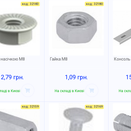
код: 32183
код: 32180
з насічкою М8
Гайка М8
Консоль
2,79 грн.
1,09 грн.
1
ладі в Києві
На складі в Києві
На скла
код: 32159
код: 32169