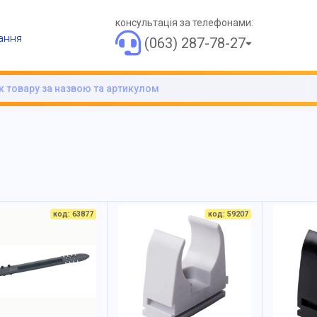
консультація за телефонами:
ання
(063) 287-78-27
код: 63877
код: 59207