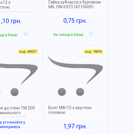
Гайка зубчаста з буртиком
х12 з
М6, DIN 6923 (4210600)
углою
альною головкою з
DIN 967 (4110612)
0,75 грн.
1,10 грн.
На складі в Києві
ді в Києві
код: 80027
код: 78015
Болт М8/15 з круглою
я до стіни TM 200
головою
тикального
 основа B200,
о цинкування,
ну уточнюйте у
1,97 грн.
менеджера
ендзіміра