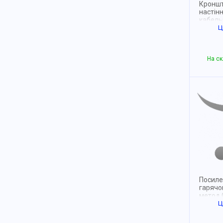
Кроншт
настінн
кабель
BETTE
Ц
FS, ши
На ск
Посиле
гарячо
метод 
Ц