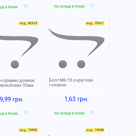
На складі в Києві
ді в Києві
код: 83339
код: 75567
Болт М6/16 з круглою
ч прямих ділянок
головою
езрізьбових 32мм
1,63 грн.
9,99 грн.
На складі в Києві
ді в Києві
код: 79995
код: 79998