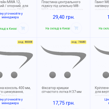
ейн MWA 12,
Пластина центрального
Гвинт М6
ий / опорний, для
підвісу під шпильку М8-
напівкр
них лотків OBO
М10 для дротяного лотка
універс
RMANN, MWA 12 31S
іну уточнюйте у
бортом, 
29,40 грн.
менеджера
рина 310 мм
На складі в Києві
На скла
ладі в Києві
код: 80008
код: 74680
на консоль 400 мм,
Фіксатор кришки
Кріпленн
го цинкування,
сітчастого лотка H:37 мм
для вер
Сендзіміра
монтажу
іну уточнюйте у
гарячог
Ці
17,75 грн.
менеджера
метод С