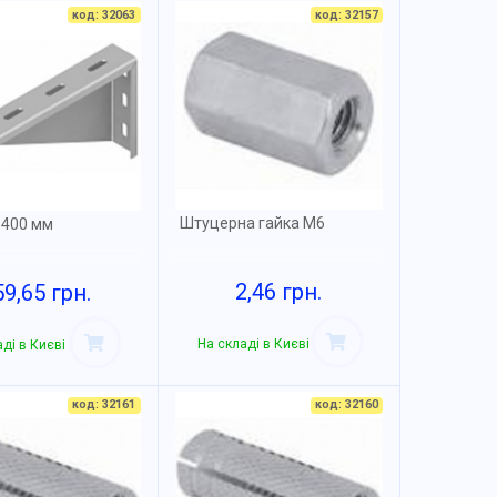
код: 32063
код: 32157
Штуцерна гайка М6
 400 мм
2,46 грн.
59,65 грн.
На складі в Києві
ді в Києві
код: 32161
код: 32160