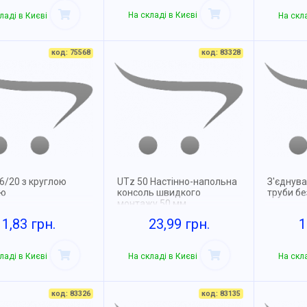
На складі в Києві
ладі в Києві
На скла
код: 75568
код: 83328
6/20 з круглою
UTz 50 Настінно-напольна
З'єднува
ою
консоль швидкого
труби б
монтажу 50 мм
1,83 грн.
23,99 грн.
1
ладі в Києві
На складі в Києві
На скла
код: 83326
код: 83135