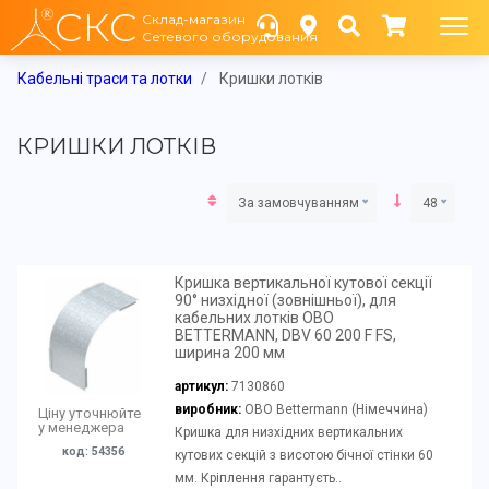
СКС
Склад-магазин
Сетевого оборудования
Кабельні траси та лотки
Кришки лотків
КРИШКИ ЛОТКІВ
За замовчуванням
48
Кришка вертикальної кутової секції
90° низхідної (зовнішньої), для
кабельних лотків OBO
BETTERMANN, DBV 60 200 F FS,
ширина 200 мм
артикул:
7130860
виробник:
OBO Bettermann (Німеччина)
Ціну уточнюйте
у менеджера
Кришка для низхідних вертикальних
код: 54356
кутових секцій з висотою бічної стінки 60
мм. Кріплення гарантуєть..