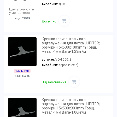
виробник:
ДКС
Ціну уточнюйте
..
у менеджера
код: 79949
Доступно
Кришка горизонтального
відгалуження для лотка JUPITER;
розміри-15x600x1003mm Товщ.
метал-1мм Вага-1,23кг/м
артикул:
VOH 600_S
виробник:
Kopos (Чехія)
..
495,42 грн.
код: 60385
Під замовлення
Кришка горизонтального
відгалуження для лотка JUPITER;
розміри-15x500x903mm Товщ.
метал-1мм Вага-1,06кг/м