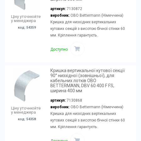
артикул:
7130872
виробник:
OBO Bettermann (Німеччина)
Ціну уточнюйте
у менеджера
Кришка для низхідних вертикальних
код: 54359
кутових секцій з висотою бічної стінки 60
мм. Кріплення гарантуєть..
Доступно
Кришка вертикальної кутової секції
90° низхідної (зовнішньої), для
кабельних лотків OBO
BETTERMANN, DBV 60 400 F FS,
ширина 400 мм
артикул:
7130868
виробник:
OBO Bettermann (Німеччина)
Ціну уточнюйте
у менеджера
Кришка для низхідних вертикальних
код: 54358
кутових секцій з висотою бічної стінки 60
мм. Кріплення гарантуєть..