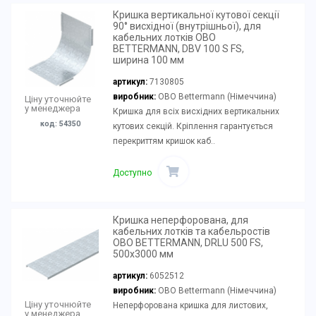
Кришка вертикальної кутової секції
90° висхідної (внутрішньої), для
кабельних лотків OBO
BETTERMANN, DBV 100 S FS,
ширина 100 мм
артикул:
7130805
виробник:
OBO Bettermann (Німеччина)
Ціну уточнюйте
у менеджера
Кришка для всіх висхідних вертикальних
код: 54350
кутових секцій. Кріплення гарантується
перекриттям кришок каб..
Доступно
Кришка неперфорована, для
кабельних лотків та кабельростів
OBO BETTERMANN, DRLU 500 FS,
500х3000 мм
артикул:
6052512
виробник:
OBO Bettermann (Німеччина)
Ціну уточнюйте
Неперфорована кришка для листових,
у менеджера