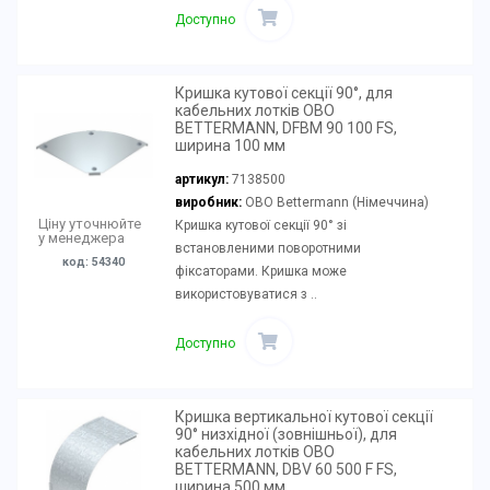
Доступно
Кришка кутової секції 90°, для
кабельних лотків OBO
BETTERMANN, DFBM 90 100 FS,
ширина 100 мм
артикул:
7138500
виробник:
OBO Bettermann (Німеччина)
Ціну уточнюйте
Кришка кутової секції 90° зі
у менеджера
встановленими поворотними
код: 54340
фіксаторами. Кришка може
використовуватися з ..
Доступно
Кришка вертикальної кутової секції
90° низхідної (зовнішньої), для
кабельних лотків OBO
BETTERMANN, DBV 60 500 F FS,
ширина 500 мм