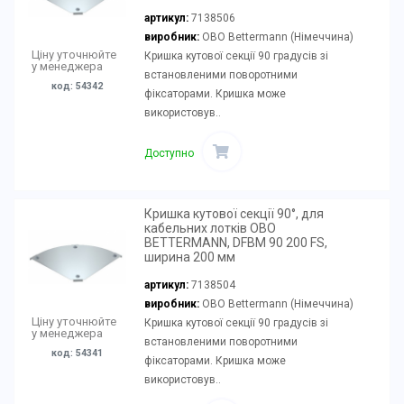
артикул:
7138506
виробник:
OBO Bettermann (Німеччина)
Ціну уточнюйте
Кришка кутової секції 90 градусів зі
у менеджера
встановленими поворотними
код: 54342
фіксаторами. Кришка може
використовув..
Доступно
Кришка кутової секції 90°, для
кабельних лотків OBO
BETTERMANN, DFBM 90 200 FS,
ширина 200 мм
артикул:
7138504
виробник:
OBO Bettermann (Німеччина)
Ціну уточнюйте
Кришка кутової секції 90 градусів зі
у менеджера
встановленими поворотними
код: 54341
фіксаторами. Кришка може
використовув..