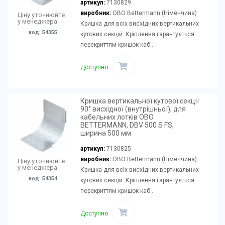
артикул:
7130829
виробник:
OBO Bettermann (Німеччина)
Ціну уточнюйте
у менеджера
Кришка для всіх висхідних вертикальних
код: 54355
кутових секцій. Кріплення гарантується
перекриттям кришок каб..
Доступно
Кришка вертикальної кутової секції
90° висхідної (внутрішньої), для
кабельних лотків OBO
BETTERMANN, DBV 500 S FS,
ширина 500 мм
артикул:
7130825
виробник:
OBO Bettermann (Німеччина)
Ціну уточнюйте
у менеджера
Кришка для всіх висхідних вертикальних
код: 54354
кутових секцій. Кріплення гарантується
перекриттям кришок каб..
Доступно