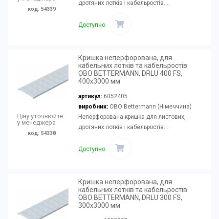
дротяних лотків і кабельростів. ..
код: 54339
Доступно
Кришка неперфорована, для
кабельних лотків та кабельростів
OBO BETTERMANN, DRLU 400 FS,
400х3000 мм
артикул:
6052405
виробник:
OBO Bettermann (Німеччина)
Ціну уточнюйте
Неперфорована кришка для листових,
у менеджера
дротяних лотків і кабельростів. ..
код: 54338
Доступно
Кришка неперфорована, для
кабельних лотків та кабельростів
OBO BETTERMANN, DRLU 300 FS,
300х3000 мм