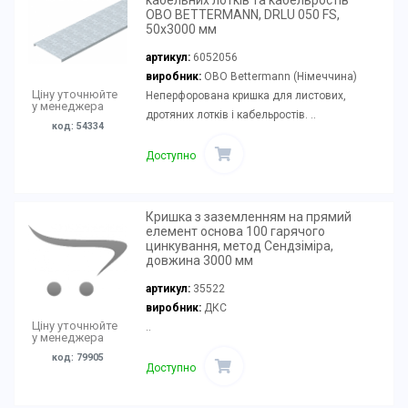
кабельних лотків та кабельростів
OBO BETTERMANN, DRLU 050 FS,
50х3000 мм
артикул:
6052056
виробник:
OBO Bettermann (Німеччина)
Ціну уточнюйте
Неперфорована кришка для листових,
у менеджера
дротяних лотків і кабельростів. ..
код: 54334
Доступно
Кришка з заземленням на прямий
елемент основа 100 гарячого
цинкування, метод Сендзіміра,
довжина 3000 мм
артикул:
35522
виробник:
ДКС
Ціну уточнюйте
..
у менеджера
код: 79905
Доступно