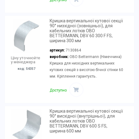
Доступно
Кришка вертикальної кутової секції
90° низхідної (зовнішньої), для
кабельних лотків OBO
BETTERMANN, DBV 60 300 F FS,
ширина 300 мм
артикул:
7130864
виробник:
OBO Bettermann (Німеччина)
Ціну уточнюйте
у менеджера
Кришка для низхідних вертикальних
код: 54357
кутових секцій з висотою бічної стінки 60
мм. Кріплення гарантуєть..
Доступно
Кришка вертикальної кутової секції
90° висхідної (внутрішньої), для
кабельних лотків OBO
BETTERMANN, DBV 600 S FS,
ширина 600 мм