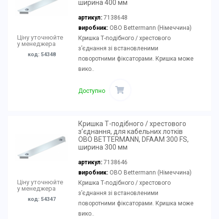
ширина 400 мм
артикул:
7138648
виробник:
OBO Bettermann (Німеччина)
Ціну уточнюйте
Кришка Т-подібного / хрестового
у менеджера
з’єднання зі встановленими
код: 54348
поворотними фіксаторами. Кришка може
вико..
Доступно
Кришка Т-подібного / хрестового
з’єднання, для кабельних лотків
OBO BETTERMANN, DFAAM 300 FS,
ширина 300 мм
артикул:
7138646
виробник:
OBO Bettermann (Німеччина)
Ціну уточнюйте
Кришка Т-подібного / хрестового
у менеджера
з’єднання зі встановленими
код: 54347
поворотними фіксаторами. Кришка може
вико..