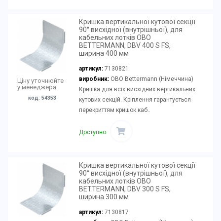
Кришка вертикальної кутової секції
90° висхідної (внутрішньої), для
кабельних лотків OBO
BETTERMANN, DBV 400 S FS,
ширина 400 мм
артикул:
7130821
виробник:
OBO Bettermann (Німеччина)
Ціну уточнюйте
у менеджера
Кришка для всіх висхідних вертикальних
код: 54353
кутових секцій. Кріплення гарантується
перекриттям кришок каб..
Доступно
Кришка вертикальної кутової секції
90° висхідної (внутрішньої), для
кабельних лотків OBO
BETTERMANN, DBV 300 S FS,
ширина 300 мм
артикул:
7130817