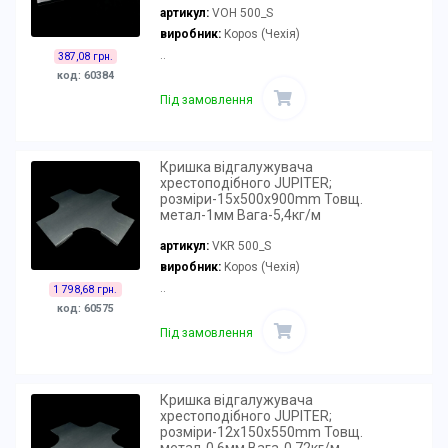
артикул:
VOH 500_S
виробник:
Kopos (Чехія)
..
387,08 грн.
код: 60384
Під замовлення
Кришка відгалужувача
хрестоподібного JUPITER;
розміри-15x500x900mm Товщ.
метал-1мм Вага-5,4кг/м
артикул:
VKR 500_S
виробник:
Kopos (Чехія)
..
1 798,68 грн.
код: 60575
Під замовлення
Кришка відгалужувача
хрестоподібного JUPITER;
розміри-12x150x550mm Товщ.