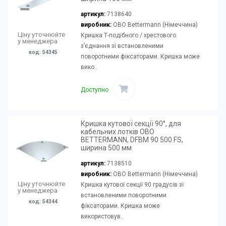
артикул:
7138640
виробник:
OBO Bettermann (Німеччина)
Ціну уточнюйте
Кришка Т-подібного / хрестового
у менеджера
з’єднання зі встановленими
код: 54345
поворотними фіксаторами. Кришка може
вико..
Доступно
Кришка кутової секції 90°, для
кабельних лотків OBO
BETTERMANN, DFBM 90 500 FS,
ширина 500 мм
артикул:
7138510
виробник:
OBO Bettermann (Німеччина)
Ціну уточнюйте
Кришка кутової секції 90 градусів зі
у менеджера
встановленими поворотними
код: 54344
фіксаторами. Кришка може
використовув..