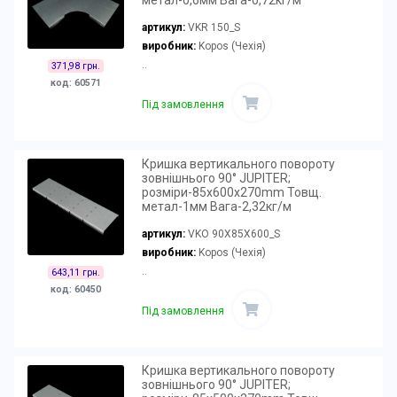
метал-0,6мм Вага-0,72кг/м
артикул:
VKR 150_S
виробник:
Kopos (Чехія)
..
371,98 грн.
код: 60571
Під замовлення
Кришка вертикального повороту
зовнішнього 90° JUPITER;
розміри-85x600x270mm Товщ.
метал-1мм Вага-2,32кг/м
артикул:
VKO 90X85X600_S
виробник:
Kopos (Чехія)
..
643,11 грн.
код: 60450
Під замовлення
Кришка вертикального повороту
зовнішнього 90° JUPITER;