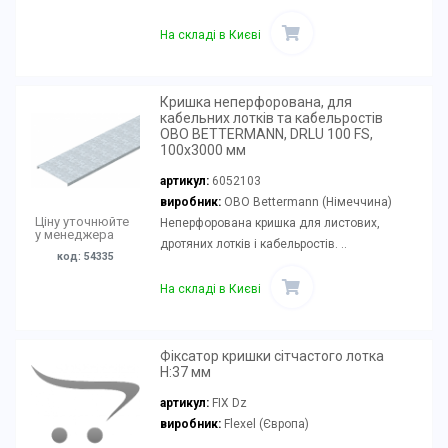
На складі в Києві
Кришка неперфорована, для
кабельних лотків та кабельростів
OBO BETTERMANN, DRLU 100 FS,
100х3000 мм
артикул:
6052103
виробник:
OBO Bettermann (Німеччина)
Ціну уточнюйте
Неперфорована кришка для листових,
у менеджера
дротяних лотків і кабельростів. ..
код: 54335
На складі в Києві
Фіксатор кришки сітчастого лотка
H:37 мм
артикул:
FIX Dz
виробник:
Flexel (Європа)
..