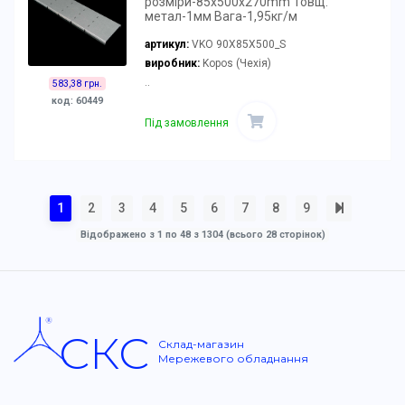
розміри-85x500x270mm Товщ.
метал-1мм Вага-1,95кг/м
артикул:
VKO 90X85X500_S
виробник:
Kopos (Чехія)
..
583,38 грн.
код: 60449
Під замовлення
1
2
3
4
5
6
7
8
9
Відображено з 1 по 48 з 1304 (всього 28 сторінок)
СКС
Склад-магазин
Мережевого обладнання