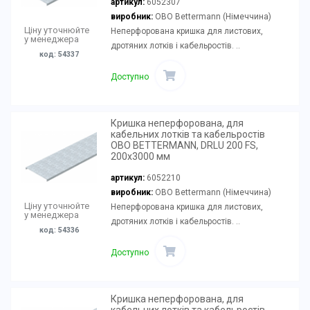
артикул:
6052307
виробник:
OBO Bettermann (Німеччина)
Ціну уточнюйте
Неперфорована кришка для листових,
у менеджера
дротяних лотків і кабельростів. ..
код: 54337
Доступно
Кришка неперфорована, для
кабельних лотків та кабельростів
OBO BETTERMANN, DRLU 200 FS,
200х3000 мм
артикул:
6052210
виробник:
OBO Bettermann (Німеччина)
Ціну уточнюйте
Неперфорована кришка для листових,
у менеджера
дротяних лотків і кабельростів. ..
код: 54336
Доступно
Кришка неперфорована, для