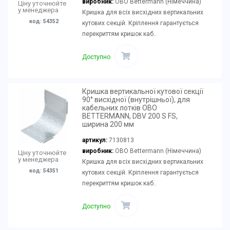
виробник:
OBO Bettermann (Німеччина)
Ціну уточнюйте
у менеджера
Кришка для всіх висхідних вертикальних
код: 54352
кутових секцій. Кріплення гарантується
перекриттям кришок каб..
Доступно
Кришка вертикальної кутової секції
90° висхідної (внутрішньої), для
кабельних лотків OBO
BETTERMANN, DBV 200 S FS,
ширина 200 мм
артикул:
7130813
виробник:
OBO Bettermann (Німеччина)
Ціну уточнюйте
у менеджера
Кришка для всіх висхідних вертикальних
код: 54351
кутових секцій. Кріплення гарантується
перекриттям кришок каб..
Доступно