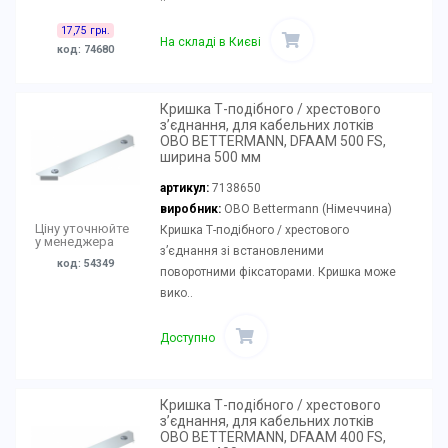
17,75 грн.
На складі в Києві
код: 74680
Кришка Т-подібного / хрестового
з’єднання, для кабельних лотків
OBO BETTERMANN, DFAAM 500 FS,
ширина 500 мм
артикул:
7138650
виробник:
OBO Bettermann (Німеччина)
Ціну уточнюйте
Кришка Т-подібного / хрестового
у менеджера
з’єднання зі встановленими
код: 54349
поворотними фіксаторами. Кришка може
вико..
Доступно
Кришка Т-подібного / хрестового
з’єднання, для кабельних лотків
OBO BETTERMANN, DFAAM 400 FS,