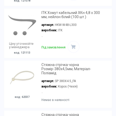
код: 121078
ITK Хомут кабельний ХКн 4,8 х 300
мм, нейлон білий (100 шт.)
артикул:
HKW-W48-L300
виробник:
ITK
..
Ціну уточнюйте
у менеджера
Під замовлення
код: 121113
Стяжна стрічка чорна
Розмір-380х4,5мм; Матеріал-
Поліамід
артикул:
SP 380X4.5_FA
виробник:
Kopos (Чехія)
..
код: 62037
Немає в наявності
Стяжна стрічка чорна