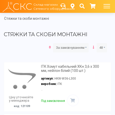
СКС
Склад-магазин
Сетевого оборудования
Стяжки та скоби монтажні
СТЯЖКИ ТА СКОБИ МОНТАЖНІ
За замовчуванням
48
ITK Хомут кабельний ХКн 3,6 х 300
мм, нейлон білий (100 шт.)
артикул:
HKW-W36-L300
виробник:
ITK
..
Ціну уточнюйте
у менеджера
Під замовлення
код: 121109