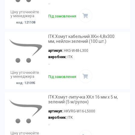
..
Ціну уточнюйте
у менеджера
Під замовлення
код: 121108
ITK Хомут кабельний ХКн 4,8х300
мм, нейлон зелений (100 шт.)
артикул:
HKG-W48-L300
виробник:
ITK
..
Ціну уточнюйте
у менеджера
Під замовлення
код: 121095
ITK Хомут-липучка ХКл 16 мм х 5 м,
зелений (5 м/рулон)
артикул:
HKVRG-W16-L5000
виробник:
ITK
..
Ціну уточнюйте