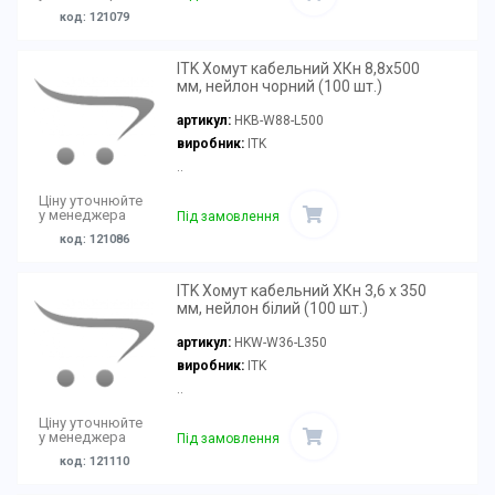
код: 121079
ITK Хомут кабельний ХКн 8,8х500
мм, нейлон чорний (100 шт.)
артикул:
HKB-W88-L500
виробник:
ITK
..
Ціну уточнюйте
у менеджера
Під замовлення
код: 121086
ITK Хомут кабельний ХКн 3,6 х 350
мм, нейлон білий (100 шт.)
артикул:
HKW-W36-L350
виробник:
ITK
..
Ціну уточнюйте
у менеджера
Під замовлення
код: 121110