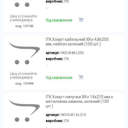
виробник:
ITK
..
Ціну уточнюйте
у менеджера
Під замовлення
код: 121105
ITK Хомут кабельний ХКн 4,8х200
мм, нейлон зелений (100 шт.)
артикул:
HKG-W48-L200
виробник:
ITK
..
Ціну уточнюйте
у менеджера
Під замовлення
код: 121094
ITK Хомут-липучка ХКл 14х210 мм з
металевим замком, зелений (100
шт.)
артикул:
HKVG-W14-L210
виробник:
ITK
..