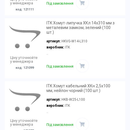
у менеджера
Під замовлення
код: 121111
ITK Хомут-липучка ХКл 14х310 мм з
металевим замком, зелений (100
шт.)
артикул:
HKVG-W14-L310
виробник:
ITK
..
Ціну уточнюйте
у менеджера
Під замовлення
код: 121099
ITK Хомут кабельний ХКн 2,5х100
мм, нейлон чорний (100 шт.)
артикул:
HKB-W25-L100
виробник:
ITK
..
Ціну уточнюйте
у менеджера
Під замовлення