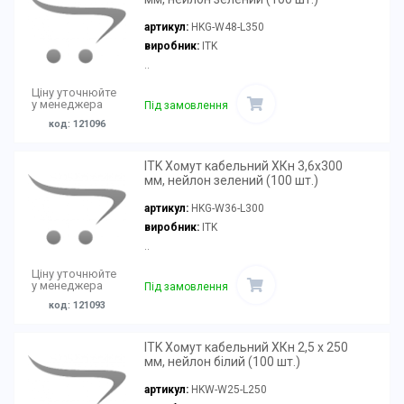
артикул:
HKG-W48-L350
виробник:
ITK
..
Ціну уточнюйте
у менеджера
Під замовлення
код: 121096
ITK Хомут кабельний ХКн 3,6х300
мм, нейлон зелений (100 шт.)
артикул:
HKG-W36-L300
виробник:
ITK
..
Ціну уточнюйте
у менеджера
Під замовлення
код: 121093
ITK Хомут кабельний ХКн 2,5 х 250
мм, нейлон білий (100 шт.)
артикул:
HKW-W25-L250