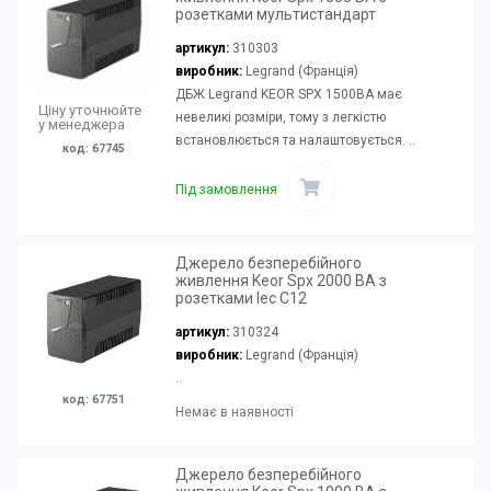
розетками мультистандарт
артикул:
310303
виробник:
Legrand (Франція)
ДБЖ Legrand KEOR SPX 1500ВА має
Ціну уточнюйте
невеликі розміри, тому з легкістю
у менеджера
встановлюється та налаштовується. ..
код: 67745
Під замовлення
Джерело безперебійного
живлення Keor Spx 2000 ВА з
розетками Iec C12
артикул:
310324
виробник:
Legrand (Франція)
..
код: 67751
Немає в наявності
Джерело безперебійного