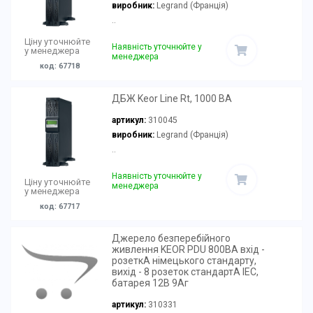
виробник:
Legrand (Франція)
..
Ціну уточнюйте
Наявність уточнюйте у
у менеджера
менеджера
код: 67718
ДБЖ Keor Line Rt, 1000 ВА
артикул:
310045
виробник:
Legrand (Франція)
..
Наявність уточнюйте у
Ціну уточнюйте
менеджера
у менеджера
код: 67717
Джерело безперебійного
живлення KEOR PDU 800ВА вхід -
розеткА німецького стандарту,
вихід - 8 розеток стандартА IEC,
батарея 12В 9Аг
артикул:
310331