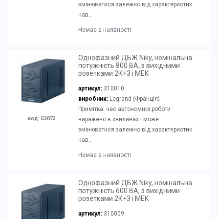
змінюватися залежно від характеристик
нав..
Немає в наявності
Однофазний ДБЖ Niky, номінальна
потужність 800 ВА, з вихідними
розетками 2К+З і МЕК
артикул:
310010
виробник:
Legrand (Франція)
Примітка: час автономної роботи
код: 53073
виражено в хвилинах і може
змінюватися залежно від характеристик
нав..
Немає в наявності
Однофазний ДБЖ Niky, номінальна
потужність 600 ВА, з вихідними
розетками 2К+З і МЕК
артикул:
310009