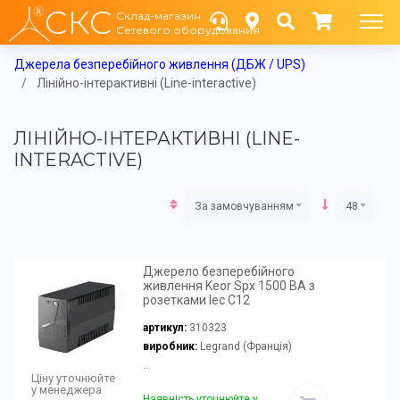
СКС
Склад-магазин
Сетевого оборудования
Джерела безперебійного живлення (ДБЖ / UPS)
Лінійно-інтерактивні (Line-interactive)
ЛІНІЙНО-ІНТЕРАКТИВНІ (LINE-
INTERACTIVE)
За замовчуванням
48
Джерело безперебійного
живлення Keor Spx 1500 ВА з
розетками Iec C12
артикул:
310323
виробник:
Legrand (Франція)
..
Ціну уточнюйте
у менеджера
Наявність уточнюйте у