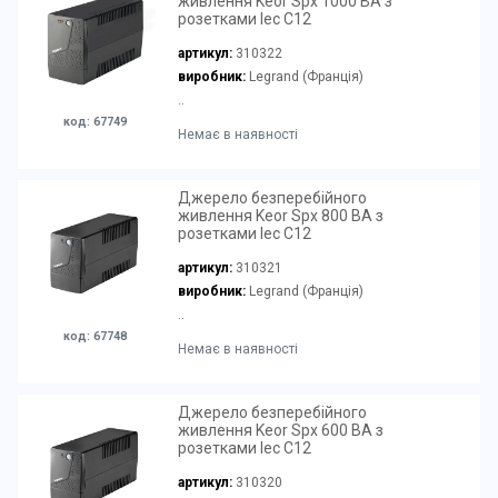
живлення Keor Spx 1000 ВА з
розетками Iec C12
артикул:
310322
виробник:
Legrand (Франція)
..
код: 67749
Немає в наявності
Джерело безперебійного
живлення Keor Spx 800 ВА з
розетками Iec C12
артикул:
310321
виробник:
Legrand (Франція)
..
код: 67748
Немає в наявності
Джерело безперебійного
живлення Keor Spx 600 ВА з
розетками Iec C12
артикул:
310320