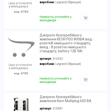
виробник:
Legrand (Франція)
Ціну уточнюйте
у менеджера
..
код: 67752
Наявність уточнюйте у
менеджера
Джерело безперебійного
живлення KEOR PDU 800ВА вхід -
розеткА німецького стандарту,
вихід - 8 розеток німецького
стандарту, battery 12В 9Аг
артикул:
310332
виробник:
Legrand (Франція)
Ціну уточнюйте
у менеджера
..
код: 67753
Наявність уточнюйте у
менеджера
Джерело безперебійного
живлення Keor Multiplug 600 ВА
артикул:
310081