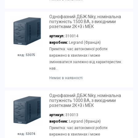
Однофазний ДБЖ Niky, номінальна
потужність 1500 ВА, з вихідними
розетками 2К+З і МЕК
артикул:
310014
виробник:
Legrand (Франція)
Примітка: час автономної роботи
код: 53075
виражено в хвилинах і може
змінюватися залежно від характеристик
нав..
Немає в наявності
Однофазний ДБЖ Niky, номінальна
потужність 1000 ВА, з вихідними
розетками 2К+З і МЕК
артикул:
310013
виробник:
Legrand (Франція)
Примітка: час автономної роботи
код: 53074
виражено в хвилинах і може