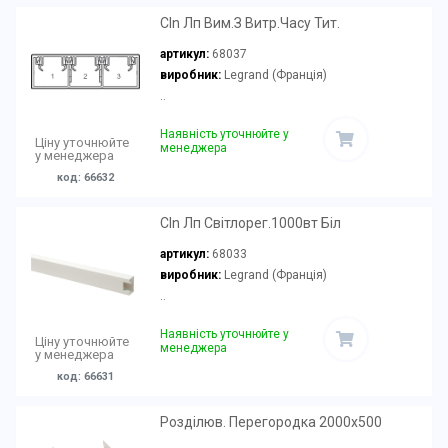
Cln Лп Вим.З Витр.Часу Тит.
артикул:
68037
виробник:
Legrand (Франція)
..
Наявність уточнюйте у
Ціну уточнюйте
менеджера
у менеджера
код: 66632
Cln Лп Світлорег.1000вт Біл
артикул:
68033
виробник:
Legrand (Франція)
..
Наявність уточнюйте у
Ціну уточнюйте
менеджера
у менеджера
код: 66631
Розділюв. Перегородка 2000x500