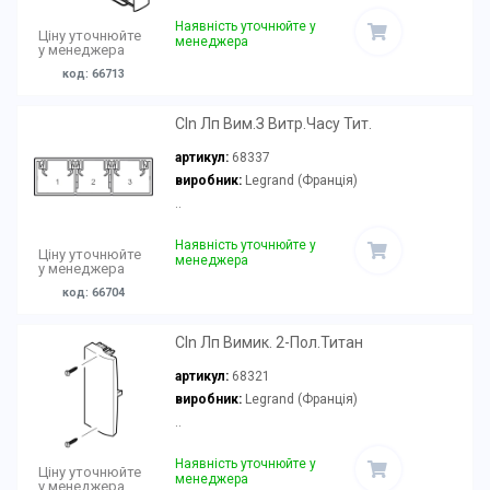
Наявність уточнюйте у
Ціну уточнюйте
менеджера
у менеджера
код: 66713
Cln Лп Вим.З Витр.Часу Тит.
артикул:
68337
виробник:
Legrand (Франція)
..
Наявність уточнюйте у
Ціну уточнюйте
менеджера
у менеджера
код: 66704
Cln Лп Вимик. 2-Пол.Титан
артикул:
68321
виробник:
Legrand (Франція)
..
Наявність уточнюйте у
Ціну уточнюйте
менеджера
у менеджера