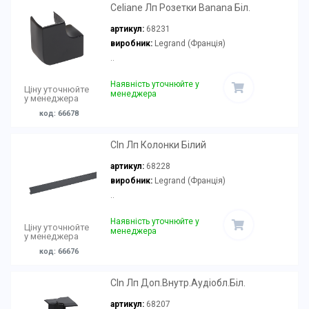
Celiane Лп Розетки Banana Біл.
артикул:
68231
виробник:
Legrand (Франція)
..
Наявність уточнюйте у
Ціну уточнюйте
менеджера
у менеджера
код: 66678
Cln Лп Колонки Білий
артикул:
68228
виробник:
Legrand (Франція)
..
Наявність уточнюйте у
Ціну уточнюйте
менеджера
у менеджера
код: 66676
Cln Лп Доп.Внутр.Аудіобл.Біл.
артикул:
68207