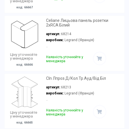
у менеджера
код: 66667
Celiane Лицьова панель розетки
2xRCA Білий
артикул:
68214
виробник:
Legrand (Франція)
..
Ціну уточнюйте
Наявність уточнюйте у
у менеджера
менеджера
код: 66666
Cln Лпроз.Д/Кол.Тр.Ауд/Від.Біл
артикул:
68213
виробник:
Legrand (Франція)
..
Наявність уточнюйте у
Ціну уточнюйте
менеджера
у менеджера
код: 66665