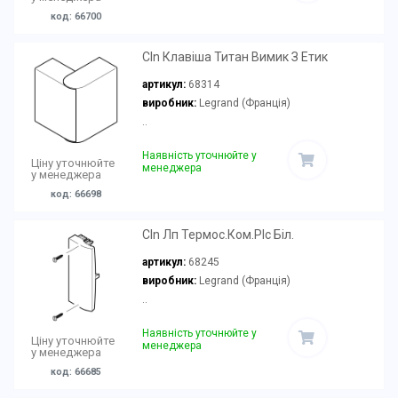
код: 66700
Cln Клавіша Титан Вимик З Етик
артикул:
68314
виробник:
Legrand (Франція)
..
Наявність уточнюйте у
Ціну уточнюйте
менеджера
у менеджера
код: 66698
Cln Лп Термос.Ком.Plc Біл.
артикул:
68245
виробник:
Legrand (Франція)
..
Наявність уточнюйте у
Ціну уточнюйте
менеджера
у менеджера
код: 66685