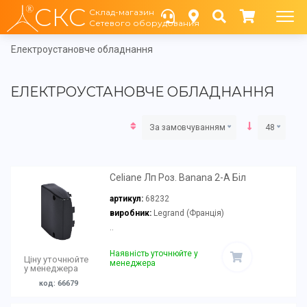
СКС
Склад-магазин
Сетевого оборудования
Електроустановче обладнання
ЕЛЕКТРОУСТАНОВЧЕ ОБЛАДНАННЯ
За замовчуванням
48
Celiane Лп Роз. Banana 2-А Біл
артикул:
68232
виробник:
Legrand (Франція)
..
Наявність уточнюйте у
Ціну уточнюйте
менеджера
у менеджера
код: 66679