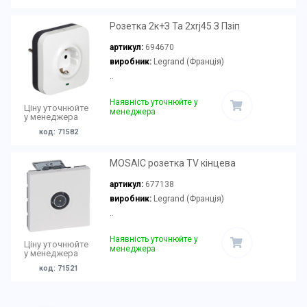
Розетка 2к+З Та 2хrj45 З Пзіп
артикул:
694670
виробник:
Legrand (Франція)
..
Наявність уточнюйте у
Ціну уточнюйте
менеджера
у менеджера
код: 71582
MOSAIC розетка TV кінцева
артикул:
677138
виробник:
Legrand (Франція)
..
Наявність уточнюйте у
Ціну уточнюйте
менеджера
у менеджера
код: 71521