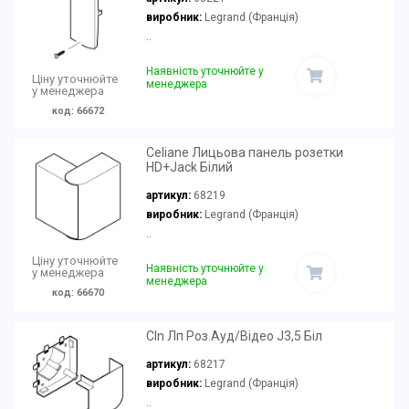
виробник:
Legrand (Франція)
..
Наявність уточнюйте у
Ціну уточнюйте
менеджера
у менеджера
код: 66672
Celiane Лицьова панель розетки
HD+Jack Білий
артикул:
68219
виробник:
Legrand (Франція)
..
Ціну уточнюйте
Наявність уточнюйте у
у менеджера
менеджера
код: 66670
Cln Лп Роз.Ауд/Відео J3,5 Біл
артикул:
68217
виробник:
Legrand (Франція)
..