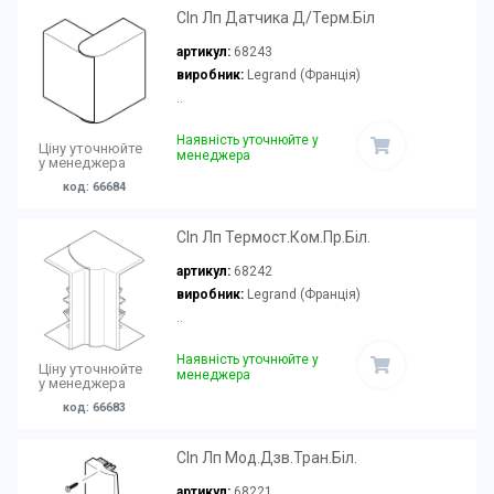
Cln Лп Датчика Д/Терм.Біл
артикул:
68243
виробник:
Legrand (Франція)
..
Наявність уточнюйте у
Ціну уточнюйте
менеджера
у менеджера
код: 66684
Cln Лп Термост.Ком.Пр.Біл.
артикул:
68242
виробник:
Legrand (Франція)
..
Наявність уточнюйте у
Ціну уточнюйте
менеджера
у менеджера
код: 66683
Cln Лп Мод.Дзв.Тран.Біл.
артикул:
68221