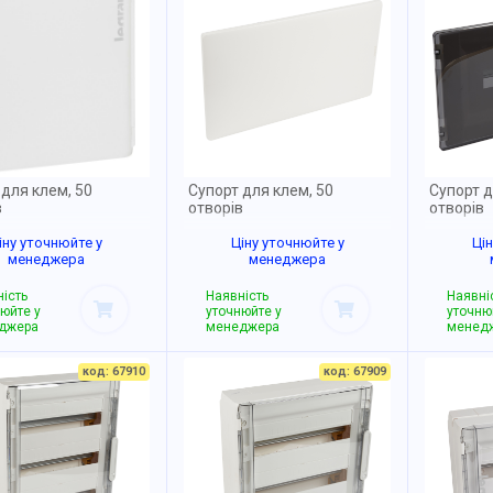
 для клем, 50
Супорт для клем, 50
Супорт д
в
отворів
отворів
іну уточнюйте у
Ціну уточнюйте у
Ці
менеджера
менеджера
ість
Наявність
Наявні
юйте у
уточнюйте у
уточню
джера
менеджера
менед
код: 67910
код: 67909