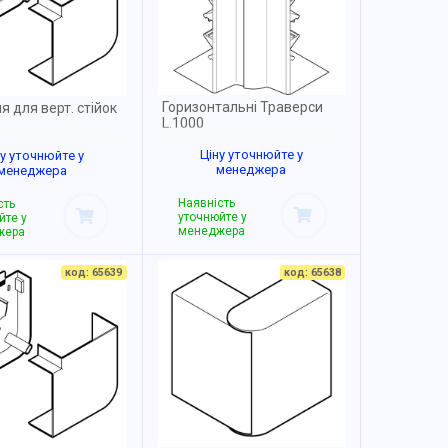
Горизонтальні Траверси
я для верт. стійок
L.1000
Ціну уточнюйте у
ну уточнюйте у
менеджера
менеджера
Наявність
сть
уточнюйте у
йте у
менеджера
жера
код: 65639
код: 65638