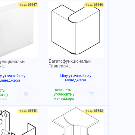
код: 65647
код: 65646
Багатофункціональні
ункціональні
Траверси L
и L
Ціну уточнюйте у
ну уточнюйте у
менеджера
менеджера
Наявність
сть
уточнюйте у
йте у
менеджера
жера
код: 65643
код: 65642