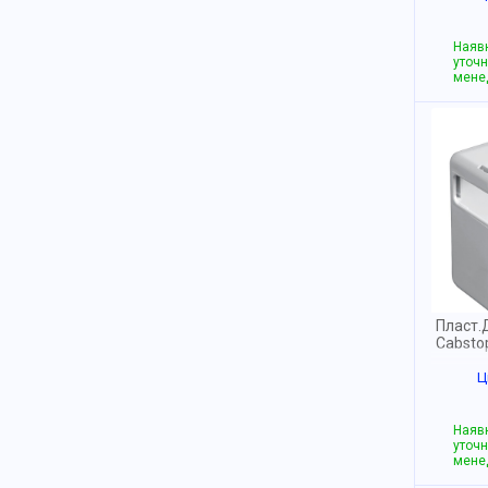
Наявн
уточн
мене
Пласт.
Cabsto
Ц
Наявн
уточн
мене