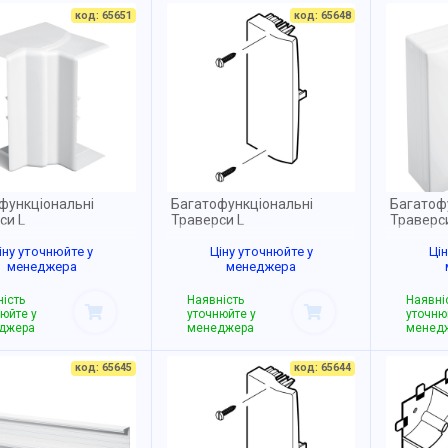
код: 65651
код: 65648
функціональні
Багатофункціональні
Багатоф
си L
Траверси L
Траверс
іну уточнюйте у
Ціну уточнюйте у
Ці
менеджера
менеджера
ість
Наявність
Наявні
юйте у
уточнюйте у
уточню
джера
менеджера
менед
код: 65645
код: 65644