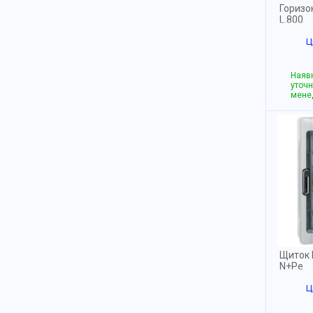
Горизо
L.800
Ц
Наявн
уточн
мене
Щиток 
N+Pe
Ц