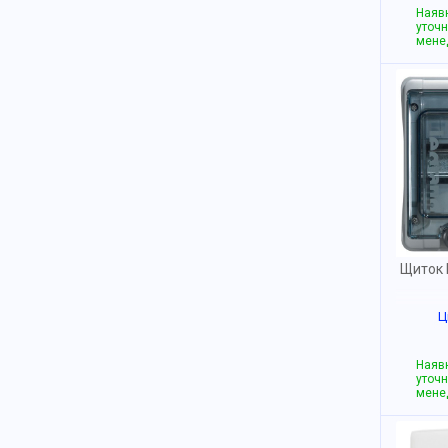
Наявн
уточн
мене
Щиток 
Ц
Наявн
уточн
мене