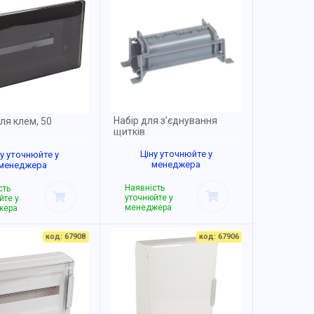
Набір для з’єднування
ля клем, 50
щитків
Ціну уточнюйте у
ну уточнюйте у
менеджера
менеджера
Наявність
сть
уточнюйте у
йте у
менеджера
жера
код: 67908
код: 67906