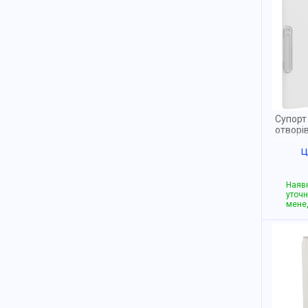
Супорт
отворі
Ц
Наявн
уточн
мене