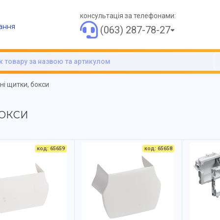
консультація за телефонами:
ання
(063) 287-78-27
і щитки, бокси
БОКСИ
код: 65659
код: 65658