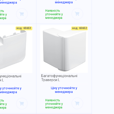
менеджера
менеджера
Наявність
сть
уточнюйте у
йте у
менеджера
жера
код: 65653
код: 65652
Багатофункціональні
ункціональні
Траверси L
и L
Ціну уточнюйте у
ну уточнюйте у
менеджера
менеджера
Наявність
сть
уточнюйте у
йте у
менеджера
жера