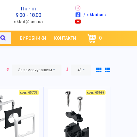
Пн - пт
9.00 - 18.00
/
skladscs
sklad@scs.ua
0
ВИРОБНИКИ
КОНТАКТИ
За замовчуванням
48
код: 65703
код: 65699