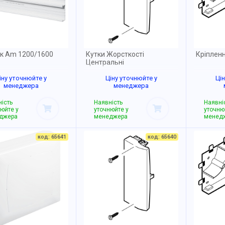
к Am 1200/1600
Кутки Жорсткості
Кріпленн
Центральні
іну уточнюйте у
Ціну уточнюйте у
Ці
менеджера
менеджера
ість
Наявність
Наявні
юйте у
уточнюйте у
уточню
джера
менеджера
менед
код: 65641
код: 65640