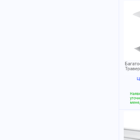
Багато
Травер
Ц
Наявн
уточн
мене