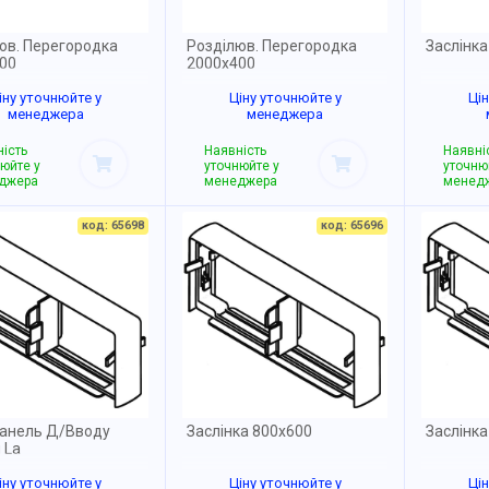
юв. Перегородка
Розділюв. Перегородка
Заслінк
00
2000x400
іну уточнюйте у
Ціну уточнюйте у
Ці
менеджера
менеджера
ість
Наявність
Наявні
юйте у
уточнюйте у
уточню
джера
менеджера
менед
код: 65698
код: 65696
Панель Д/Вводу
Заслінка 800x600
Заслінка
 La
іну уточнюйте у
Ціну уточнюйте у
Ці