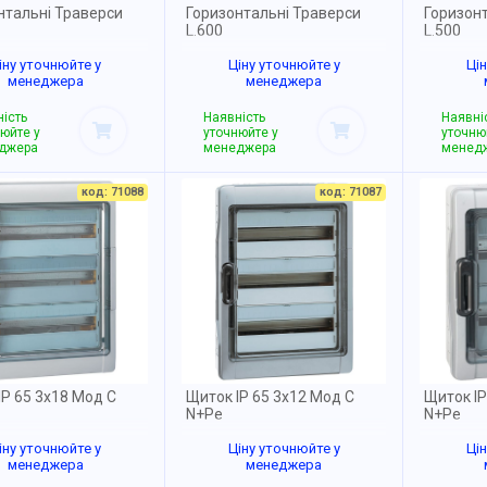
нтальні Траверси
Горизонтальні Траверси
Горизон
L.600
L.500
іну уточнюйте у
Ціну уточнюйте у
Ці
менеджера
менеджера
ість
Наявність
Наявні
юйте у
уточнюйте у
уточню
джера
менеджера
менед
код: 71088
код: 71087
IP 65 3x18 Мод С
Щиток IP 65 3x12 Мод С
Щиток IP
N+Pe
N+Pe
іну уточнюйте у
Ціну уточнюйте у
Ці
менеджера
менеджера