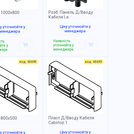
Розб. Панель Д/Вводу
а 1000x800
Кабеля La
Ціну уточнюйте у
ну уточнюйте у
менеджера
менеджера
Наявність
сть
уточнюйте у
йте у
менеджера
жера
код: 65695
код: 65693
Пласт.Д/Вводу Кабеля
 800x500
Cabstop 1
Ціну уточнюйте у
ну уточнюйте у