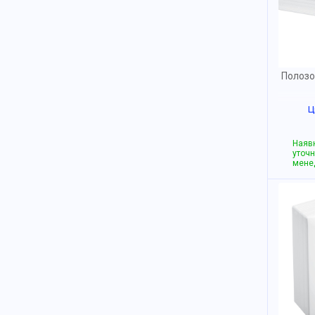
Полозо
Ц
Наявн
уточн
мене