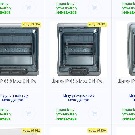
ість
Наявність
Наявні
юйте у
уточнюйте у
уточню
джера
менеджера
менед
код: 71084
код: 71083
IP 65 8 Мод С N+Pe
Щиток IP 65 6 Мод С N+Pe
Щиток IP
іну уточнюйте у
Ціну уточнюйте у
Ці
менеджера
менеджера
ість
Наявність
Наявні
юйте у
уточнюйте у
уточню
джера
менеджера
менед
код: 67942
код: 67930