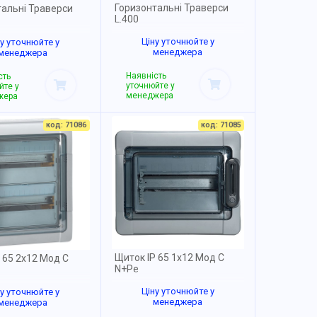
Горизонтальні Траверси
тальні Траверси
L.400
Ціну уточнюйте у
ну уточнюйте у
менеджера
менеджера
Наявність
сть
уточнюйте у
йте у
менеджера
жера
код: 71086
код: 71085
Щиток IP 65 1x12 Мод С
 65 2x12 Мод С
N+Pe
Ціну уточнюйте у
ну уточнюйте у
менеджера
менеджера