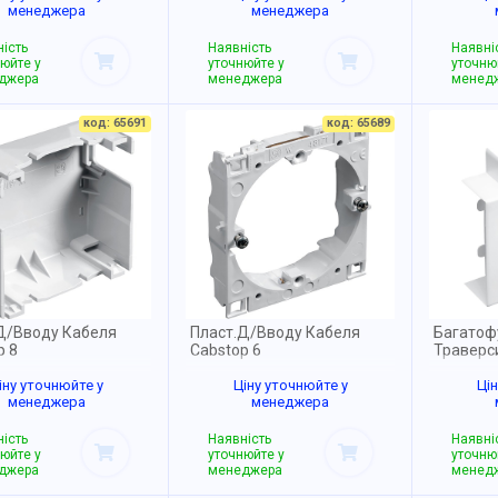
менеджера
менеджера
ість
Наявність
Наявні
юйте у
уточнюйте у
уточню
джера
менеджера
менед
код: 65691
код: 65689
Д/Вводу Кабеля
Пласт.Д/Вводу Кабеля
Багатоф
p 8
Cabstop 6
Траверс
іну уточнюйте у
Ціну уточнюйте у
Ці
менеджера
менеджера
ість
Наявність
Наявні
юйте у
уточнюйте у
уточню
джера
менеджера
менед