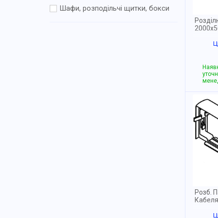
Шафи, розподільчі щитки, бокси
Розділ
2000x5
Ц
Наявн
уточн
мене
Розб. 
Кабеля
Ц