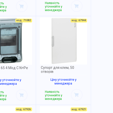
Наявність
сть
уточнюйте у
йте у
менеджера
жера
код: 71082
код: 67944
Супорт для клем, 50
 65 4 Мод С N+Pe
отворів
Ціну уточнюйте у
ну уточнюйте у
менеджера
менеджера
Наявність
сть
уточнюйте у
йте у
менеджера
жера
код: 67926
код: 67921