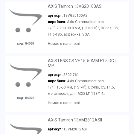
AXIS Tamron 13VG20100AS
артикул:
13VG20100AS
виробник:
Axis Communications
1/3", 20.0-100.0 мм, (13.6-2.8)°, DC Iris, CS,
F1.6-185, асферика, VGA..
код: 84065
Немає в наявності
AXIS LENS CS VF 15-50MM F1.5 DC-I
MP
артикул:
5502-761
виробник:
Axis Communications
1/4", 15-50 мм, (15˚-4˚), DC-Iris, CS, F1.5,
мегапікселі, для AXIS M1113/14..
код: 84076
Немає в наявності
AXIS Tamron 13VM2812ASII
артикул:
13VM2812ASII