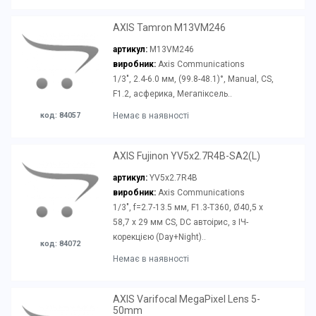
AXIS Tamron M13VM246
артикул:
M13VM246
виробник:
Axis Communications
1/3", 2.4-6.0 мм, (99.8-48.1)°, Manual, CS,
F1.2, асферика, Мегапіксель..
код: 84057
Немає в наявності
AXIS Fujinon YV5x2.7R4B-SA2(L)
артикул:
YV5x2.7R4B
виробник:
Axis Communications
1/3", f=2.7-13.5 мм, F1.3-T360, Ø40,5 х
58,7 x 29 мм CS, DC автоірис, з ІЧ-
корекцією (Day+Night)..
код: 84072
Немає в наявності
AXIS Varifocal MegaPixel Lens 5-
50mm