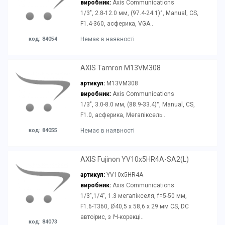
виробник:
Axis Communications
1/3", 2.8-12.0 мм, (97.4-24.1)°, Manual, CS,
F1.4-360, асферика, VGA..
код: 84054
Немає в наявності
AXIS Tamron M13VM308
артикул:
M13VM308
виробник:
Axis Communications
1/3", 3.0-8.0 мм, (88.9-33.4)°, Manual, CS,
F1.0, асферика, Мегапіксель..
код: 84055
Немає в наявності
AXIS Fujinon YV10x5HR4A-SA2(L)
артикул:
YV10x5HR4A
виробник:
Axis Communications
1/3",1/4", 1.3 мегапікселя, f=5-50 мм,
F1.6-T360, Ø40,5 х 58,6 x 29 мм CS, DC
автоірис, з ІЧ-корекці..
код: 84073