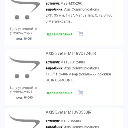
артикул:
M23FM3520C
виробник:
Axis Communications
2/3", 35 мм, 14.8°, Manual Iris, C, F2.0-16C,
5 Мегапікселів..
Ціну уточнюйте
у менеджера
Під замовлення
код: 84081
AXIS Evetar M118VD1240IR
артикул:
M118VD1240IR
виробник:
Axis Communications
1/1.7" f12-40мм варіфокальний об’єктив
DC IR CS-MOUNT..
Ціну уточнюйте
у менеджера
Під замовлення
код: 84060
AXIS Evetar M13VD550IR
артикул:
M13VD550IR
виробник:
Axis Communications