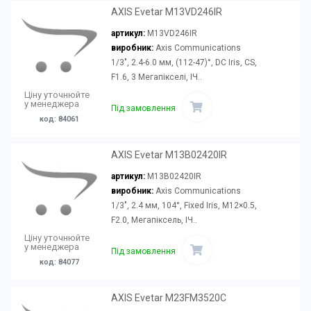
AXIS Evetar M13VD246IR
артикул:
M13VD246IR
виробник:
Axis Communications
1/3", 2.4-6.0 мм, (112-47)°, DC Iris, CS,
F1.6, 3 Мегапікселі, ІЧ..
Ціну уточнюйте
у менеджера
Під замовлення
код: 84061
AXIS Evetar M13B02420IR
артикул:
M13B02420IR
виробник:
Axis Communications
1/3", 2.4 мм, 104°, Fixed Iris, M12×0.5,
F2.0, Мегапіксель, ІЧ..
Ціну уточнюйте
у менеджера
Під замовлення
код: 84077
AXIS Evetar M23FM3520C