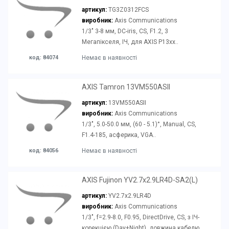
артикул:
TG3Z0312FCS
виробник:
Axis Communications
1/3" 3-8 мм, DC-iris, CS, F1.2, 3
Мегапікселя, ІЧ, для AXIS P13xx..
код: 84074
Немає в наявності
AXIS Tamron 13VM550ASII
артикул:
13VM550ASII
виробник:
Axis Communications
1/3", 5.0-50.0 мм, (60 - 5.1)°, Manual, CS,
F1.4-185, асферика, VGA..
код: 84056
Немає в наявності
AXIS Fujinon YV2.7x2.9LR4D-SA2(L)
артикул:
YV2.7x2.9LR4D
виробник:
Axis Communications
1/3", f=2.9-8.0, F0.95, DirectDrive, CS, з ІЧ-
корекцією (Day+Night), довжина кабелю