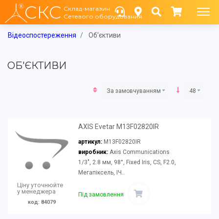
СКС
Склад-магазин
Сетевого оборудования
Відеоспостереження
Об'єктиви
ОБ'ЄКТИВИ
За замовчуванням
48
AXIS Evetar M13F02820IR
артикул:
M13F02820IR
виробник:
Axis Communications
1/3", 2.8 мм, 98°, Fixed Iris, CS, F2.0,
Мегапіксель, ІЧ..
Ціну уточнюйте
у менеджера
Під замовлення
код: 84079