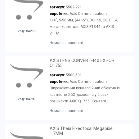
артикул:
5502-221
виробник:
Axis Communications
1/4“, 5-50 мм, (44°-5°), DC Iris, CS, F 1.4,
мегапікселі, для AXIS P1344 та AXIS
код: 84230
211M..
Немає в наявності
AXIS LENS CONVERTER 0.5X FOR
Q1755
артикул:
5500-501
виробник:
Axis Communications
Ширококутний конверсійний об’єктив із
кратністю 0.5X дозволяє у 2 рази
код: 84785
розширити AXIS Q1755. Конверт..
Немає в наявності
AXIS Theia Fixedfocal Megapixel
1.7MM