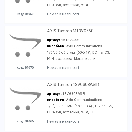
F1.0-360, асферика, VGA..
код: 84053
Немає в наявності
AXIS Tamron M13VG550
артикул:
M13VG550
виробник:
Axis Communications
1/3", 5.0-50.0 мм, (60-5.1)°, DC Iris, CS,
F1.4, асферика, Мегапіксель..
код: 84070
Немає в наявності
AXIS Tamron 13VG308ASIR
артикул:
13VG308ASIR
виробник:
Axis Communications
1/3", 3.0-8.0 мм, (88.9-33.4)°, DC Iris, CS,
F1.0-360, асферика, VGA, ІЧ..
код: 84066
Немає в наявності