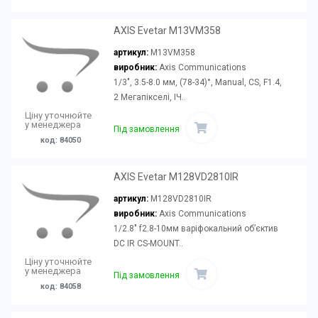
AXIS Evetar M13VM358
артикул:
M13VM358
виробник:
Axis Communications
1/3", 3.5-8.0 мм, (78-34)°, Manual, CS, F1.4,
2 Мегапікселі, ІЧ..
Ціну уточнюйте
у менеджера
Під замовлення
код: 84050
AXIS Evetar M128VD2810IR
артикул:
M128VD2810IR
виробник:
Axis Communications
1/2.8" f2.8-10мм варіфокальний об’єктив
DC IR CS-MOUNT..
Ціну уточнюйте
у менеджера
Під замовлення
код: 84058