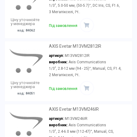
1/3", 5.0-50 мм, (50-5.7)°, DC Iris, CS, F1.6,
3 Мегапікселі, ІЧ..
Ціну уточнюйте
у менеджера
Під замовлення
код: 84062
AXIS Evetar M13VM2812IR
артикул:
M13VM2812IR
виробник:
Axis Communications
1/3", 2.8-12 мм (94 - 25)°, Manual, CS, F1.4,
2 Мегапікселі, ІЧ..
Ціну уточнюйте
у менеджера
Під замовлення
код: 84051
AXIS Evetar M13VM246IR
артикул:
M13VM246IR
виробник:
Axis Communications
1/3", 2.4-6.0 мм (112-47)°, Manual, CS,