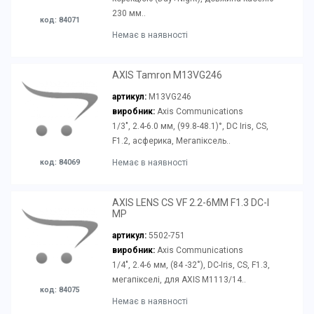
230 мм..
код: 84071
Немає в наявності
AXIS Tamron M13VG246
артикул:
M13VG246
виробник:
Axis Communications
1/3", 2.4-6.0 мм, (99.8-48.1)°, DC Iris, CS,
F1.2, асферика, Мегапіксель..
код: 84069
Немає в наявності
AXIS LENS CS VF 2.2-6MM F1.3 DC-I
MP
артикул:
5502-751
виробник:
Axis Communications
1/4", 2.4-6 мм, (84 -32˚), DC-Iris, CS, F1.3,
мегапікселі, для AXIS M1113/14..
код: 84075
Немає в наявності