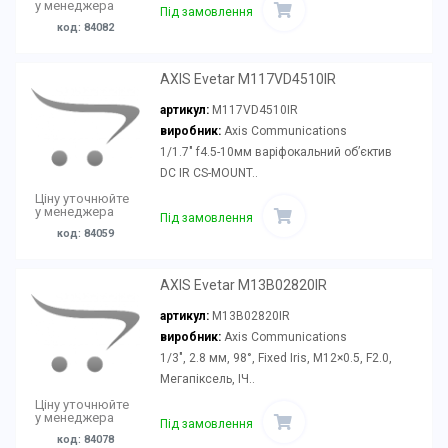
у менеджера
Під замовлення
код: 84082
AXIS Evetar M117VD4510IR
артикул:
M117VD4510IR
виробник:
Axis Communications
1/1.7" f4.5-10мм варіфокальний об’єктив
DC IR CS-MOUNT..
Ціну уточнюйте
у менеджера
Під замовлення
код: 84059
AXIS Evetar M13B02820IR
артикул:
M13B02820IR
виробник:
Axis Communications
1/3", 2.8 мм, 98°, Fixed Iris, M12×0.5, F2.0,
Мегапіксель, ІЧ..
Ціну уточнюйте
у менеджера
Під замовлення
код: 84078