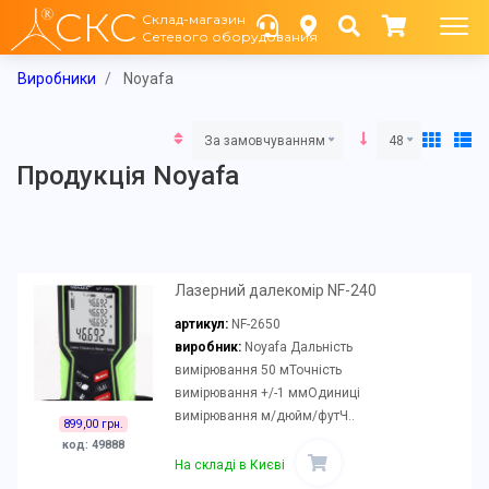
СКС
Склад-магазин
Сетевого оборудования
Виробники
Noyafa
За замовчуванням
48
Продукція Noyafa
Лазерний далекомір NF-240
артикул:
NF-2650
виробник:
Noyafa Дальність
вимірювання 50 мТочність
вимірювання +/-1 ммОдиниці
вимірювання м/дюйм/футЧ..
899,00 грн.
код: 49888
На складі в Києві