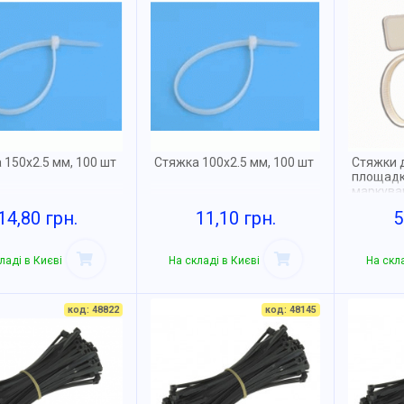
 150х2.5 мм, 100 шт
Стяжка 100х2.5 мм, 100 шт
Стяжки 
площадк
маркуван
шт.
14,80 грн.
11,10 грн.
5
ладі в Києві
На складі в Києві
На скла
код: 48822
код: 48145