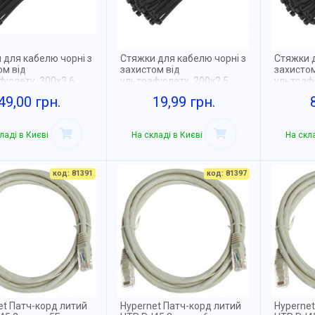
 для кабелю чорні з
Стяжки для кабелю чорні з
Стяжки д
ом від
захистом від
захистом
іолету, 300x3.6,
ультрафіолету, 200x2.5,
ультрафі
100pcs
100pcs,
49,00 грн.
19,99 грн.
ладі в Києві
На складі в Києві
На скла
код: 81391
код: 81397
et Патч-корд литий
Hypernet Патч-корд литий
Hypernet