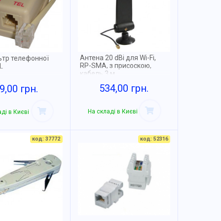
Антена 20 dBi для Wi-Fi,
ьтр телефонної
RP-SMA, з присоскою,
L
кабель 3 м,
всеспрямована
534,00 грн.
9,00 грн.
На складі в Києві
ді в Києві
код: 37772
код: 52316