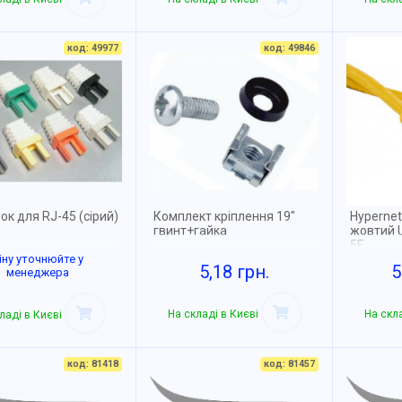
код: 49977
код: 49846
к для RJ-45 (сірий)
Комплект кріплення 19"
Hypernet
гвинт+гайка
жовтий 
5Е
іну уточнюйте у
5,18 грн.
5
менеджера
На складі в Києві
На скла
ладі в Києві
код: 81418
код: 81457