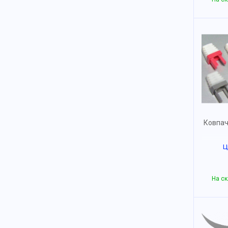
Ковпачо
Ц
На ск