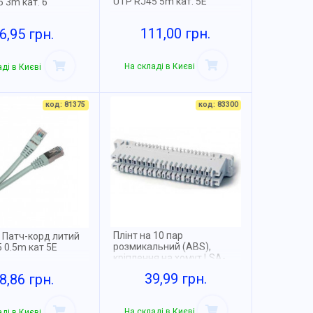
UTP RJ45 5m кат. 5Е
 3m кат. 6
111,00 грн.
6,95 грн.
На складі в Києві
ді в Києві
код: 81375
код: 83300
Плінт на 10 пар
 Патч-корд литий
розмикальний (ABS),
 0.5m кат 5Е
кріплення на хомут LSA-
PLUS, NETS-KR-DM10
39,99 грн.
8,86 грн.
На складі в Києві
ді в Києві