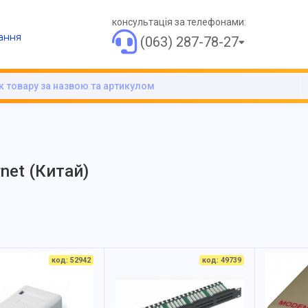
консультація за телефонами:
ання
(063) 287-78-27
net (Китай)
код: 52942
код: 49739