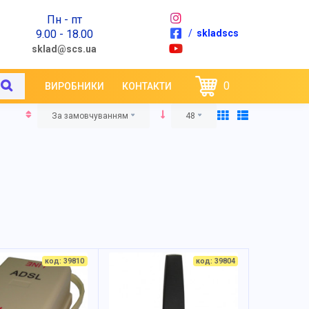
Пн - пт
9.00 - 18.00
/
skladscs
sklad@scs.ua
0
ВИРОБНИКИ
КОНТАКТИ
За замовчуванням
48
код: 39810
код: 39804