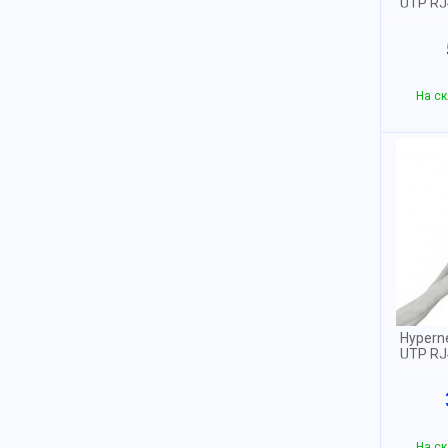
UTP RJ
На ск
Hypern
UTP RJ4
На ск