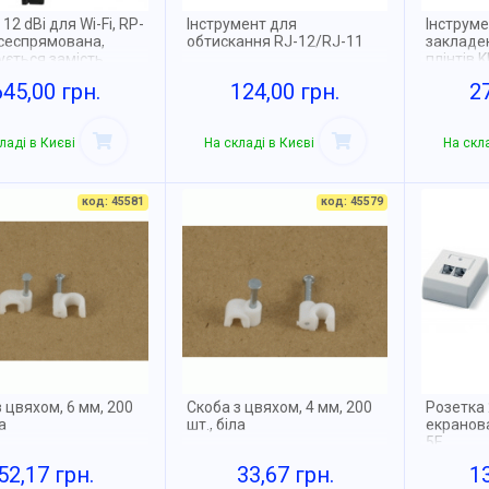
12 dBi для Wi-Fi, RP-
Інструмент для
Інструме
сеспрямована,
обтискання RJ-12/RJ-11
закладе
ується замість
плінтів 
ртної
регулюв
645,00 грн.
124,00 грн.
2
гачком
ладі в Києві
На складі в Києві
На скла
код: 45581
код: 45579
 цвяхом, 6 мм, 200
Скоба з цвяхом, 4 мм, 200
Розетка 
а
шт., біла
екранов
5E
52,17 грн.
33,67 грн.
1