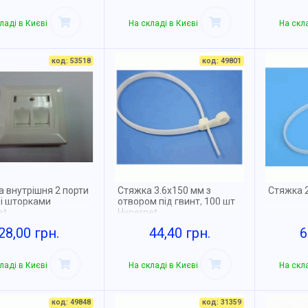
ладі в Києві
На складі в Києві
На скла
код: 53518
код: 49801
а внутрішня 2 порти
Стяжка 3.6x150 мм з
Стяжка 2
зі шторками
отвором під гвинт, 100 шт
et
Hypernet
28,00 грн.
44,40 грн.
6
ладі в Києві
На складі в Києві
На скла
код: 49848
код: 31359