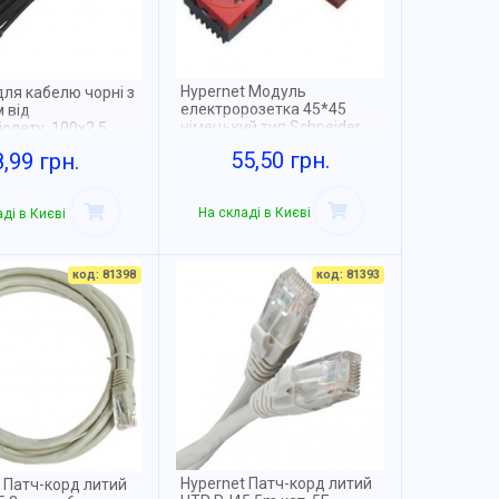
Hypernet Модуль
ля кабелю чорні з
електророзетка 45*45
 від
німецький тип Schneider
олету, 100x2.5,
стиль червоний
 NETS-BCT100
55,50 грн.
8,99 грн.
На складі в Києві
ді в Києві
код: 81398
код: 81393
Hypernet Патч-корд литий
 Патч-корд литий