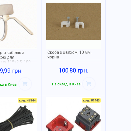
Скоба з цвяхом, 10 мм,
для кабелю з
чорна
ою для
ня 115x2.5, 100
100,80 грн.
9,99 грн.
На складі в Києві
ді в Києві
код: 48144
код: 81445