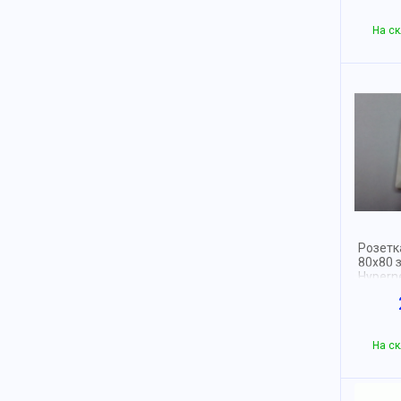
На ск
Розетк
80х80 
Hypern
На ск