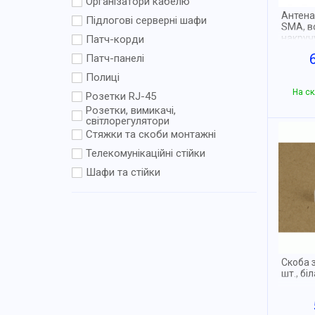
Організатори кабелю
Антена 
Підлогові серверні шафи
SMA, в
накруч
Патч-корди
станда
Патч-панелі
Полиці
На ск
Розетки RJ-45
Розетки, вимикачі,
світлорегулятори
Стяжки та скоби монтажні
Телекомунікаційні стійки
Шафи та стійки
Скоба з
шт., біл