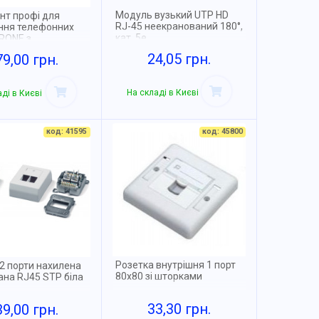
Модуль вузький UTP HD
нт профі для
RJ-45 неекранований 180°,
ння телефонних
кат. 5e
KRONE з
анням сили та
24,05 грн.
79,00 грн.
На складі в Києві
ді в Києві
код: 41595
код: 45800
Розетка внутрішня 1 порт
2 порти нахилена
80х80 зі шторками
ана RJ45 STP біла
33,30 грн.
39,00 грн.