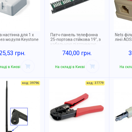
 настінна для 1 х
Патч-панель телефонна
Nets філ
без модуля Keystone
25-портова стійкова 19", з
лінії ADS
кабельною підтримкою
RJ-45
25,53 грн.
740,00 грн.
3
ладі в Києві
На складі в Києві
На скла
код: 39796
код: 37779