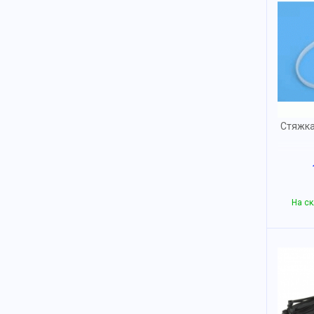
Стяжка
На ск