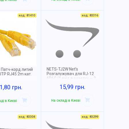
код: 81410
код: 83316
NETS-TJ2W Net’s
 Патч-корд литий
Розгалужувач для RJ-12
UTP RJ45 2m кат.
6P6C (1 вхід в розетку — 2
виходи)
15,99 грн.
1,80 грн.
На складі в Києві
ді в Києві
код: 83304
код: 83299