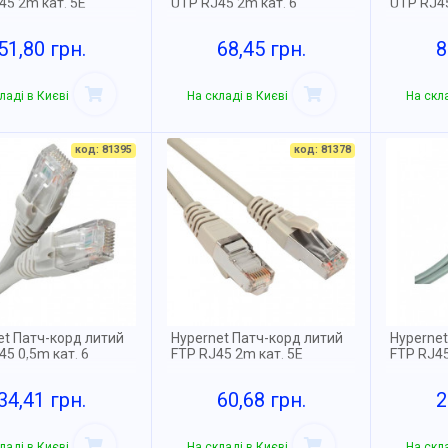
45 2m кат. 5Е
UTP RJ45 2m кат. 6
UTP RJ45
51,80 грн.
68,45 грн.
8
ладі в Києві
На складі в Києві
На скла
код: 81395
код: 81378
et Патч-корд литий
Hypernet Патч-корд литий
Hypernet
5 0,5m кат. 6
FTP RJ45 2m кат. 5Е
FTP RJ45
34,41 грн.
60,68 грн.
2
ладі в Києві
На складі в Києві
На скла