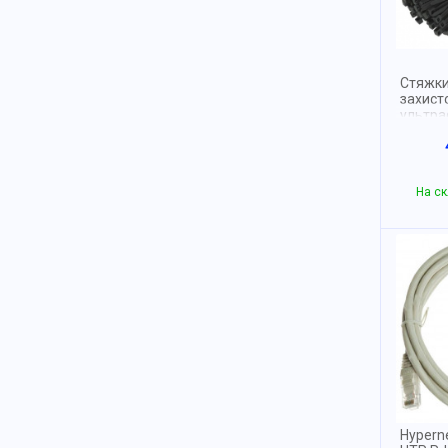
Стяжки
захист
ультраф
100pcs
На ск
Hypern