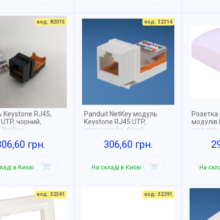
код: 82015
код: 32314
 Keystone RJ45,
Panduit NetKey модуль
Розетка 
, UTP, чорний,
Keystone RJ45 UTP,
модулів 
 NetKey
категорія 5e, білий
модулів, 
NetKey
306,60 грн.
306,60 грн.
2
ладі в Києві
На складі в Києві
На скла
код: 32341
код: 32291