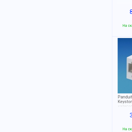
На ск
Pandui
Keysto
категор
На ск