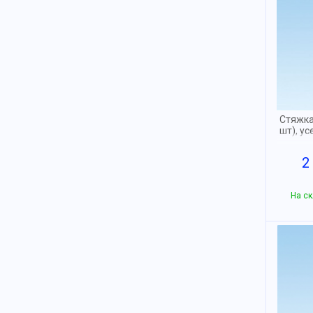
Стяжка
шт), у
2
На ск