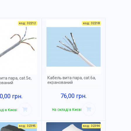
код: 32212
код: 32218
Кабель вита пара, cat.6a,
ита пара, cat.5e,
екранований
ований
76,00 грн.
0,00 грн.
На складі в Києві
ді в Києві
код: 32395
код: 32394