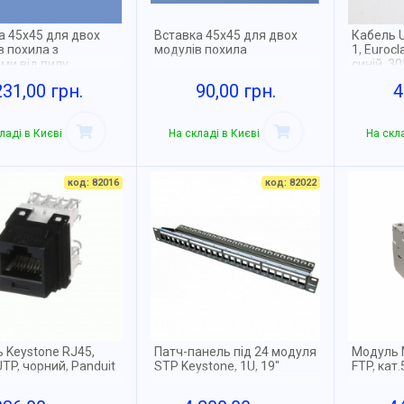
а 45x45 для двох
Вставка 45x45 для двох
Кабель U
в похила з
модулів похила
1, Euroc
ми від пилу
синій, 3
231,00 грн.
90,00 грн.
4
ладі в Києві
На складі в Києві
На скла
код: 82016
код: 82022
 Keystone RJ45,
Патч-панель під 24 модуля
Модуль 
 UTP, чорний, Panduit
STP Keystone, 1U, 19"
FTP, кат.