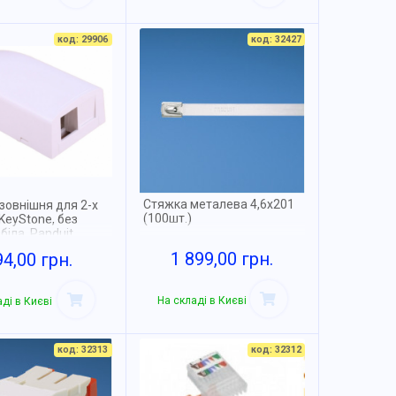
код: 29906
код: 32427
Стяжка металева 4,6х201
зовнішня для 2-х
(100шт.)
KeyStone, без
біла, Panduit
1 899,00 грн.
94,00 грн.
На складі в Києві
ді в Києві
код: 32313
код: 32312