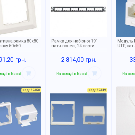
тивна рамка 80х80
Рамка для набірної 19"
Модуль 
авку 50х50
патч-панелі, 24 порти
UTP, кат
91,20 грн.
2 814,00 грн.
3
ладі в Києві
На складі в Києві
На скла
код: 32350
код: 32349