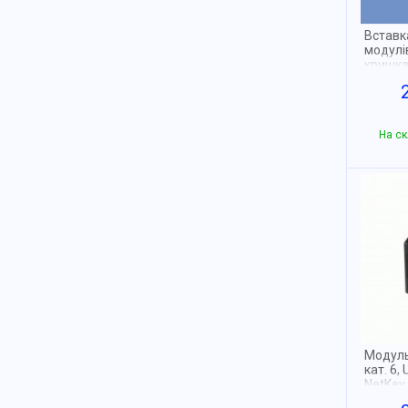
Вставк
модулі
кришка
На ск
Модуль
кат. 6,
NetKey