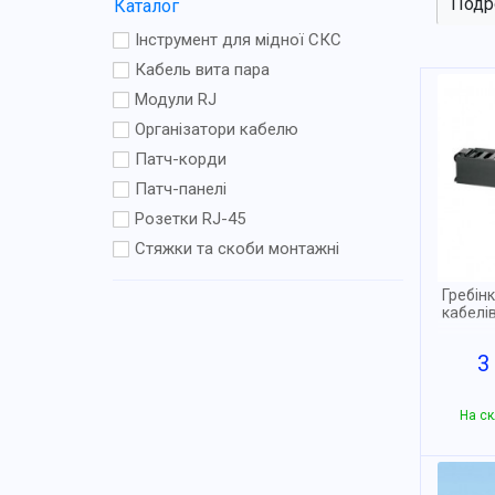
Подр
Каталог
Інструмент для мідної СКС
Кабель вита пара
Модули RJ
Організатори кабелю
Патч-корди
Патч-панелі
Розетки RJ-45
Стяжки та скоби монтажні
Гребін
кабелі
3
На ск