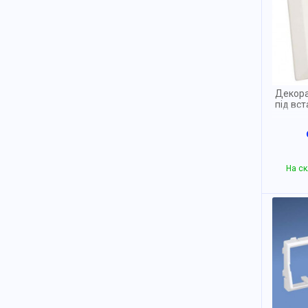
Декора
під вст
На ск