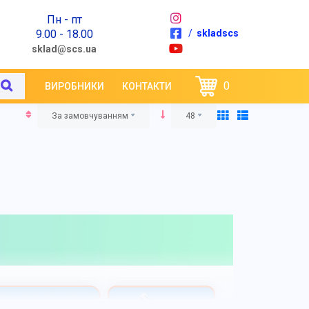
Пн - пт
9.00 - 18.00
/
skladscs
sklad@scs.ua
0
ВИРОБНИКИ
КОНТАКТИ
За замовчуванням
48