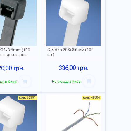
Стяжка 203х3.6 мм (100
203x3.6mm (100
шт)
погодна чорна
336,00 грн.
20,00 грн.
На складі в Києві
ді в Києві
код: 32391
код: 49004