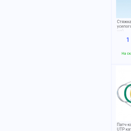
Cтяжка
усепог
шт)
1
На ск
Патч-к
UTP кат