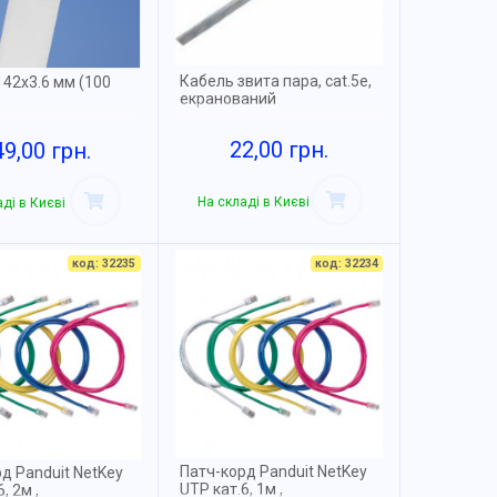
Кабель звита пара, cat.5e,
42х3.6 мм (100
екранований
22,00 грн.
49,00 грн.
На складі в Києві
ді в Києві
код: 32235
код: 32234
Патч-корд Panduit NetKey
д Panduit NetKey
UTP кат.6, 1м ,
, 2м ,