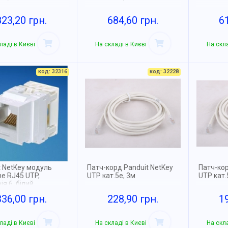
823,20 грн.
684,60 грн.
6
ладі в Києві
На складі в Києві
На скла
код: 32316
код: 32228
t NetKey модуль
Патч-корд Panduit NetKey
Патч-кор
ne RJ45 UTP,
UTP кат.5e, 3м
UTP кат.
ія 6, білий
336,00 грн.
228,90 грн.
1
ладі в Києві
На складі в Києві
На скла