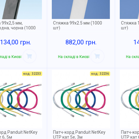
 99х2,5 мм,
Стяжка 99х2.5 мм (1000
Стяжка 1
одна, чорна (1000
шт)
шт)
 134,00 грн.
882,00 грн.
1
ладі в Києві
На складі в Києві
На скла
код: 32233
код: 32236
орд Panduit NetKey
Патч-корд Panduit NetKey
Патч-кор
.6, 5м
UTP кат.5e, 3м
UTP кат.6