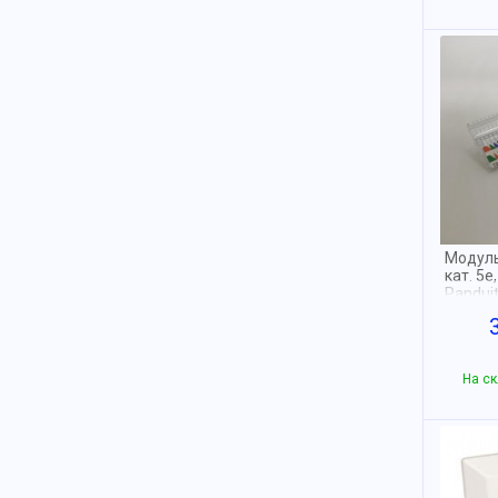
Модуль
кат. 5e
Panduit
На ск