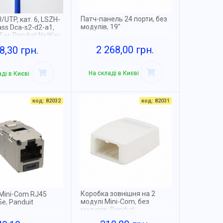
Патч-панель 24 порти, без
/UTP, кат. 6, LSZH-
модулів, 19"
lass Dca-s2-d2-a1,
05 м, Panduit NetKey
2 268,00 грн.
8,30 грн.
На складі в Києві
ді в Києві
код: 82032
код: 82031
Коробка зовнішня на 2
Mini-Com RJ45
модулі Mini-Com, без
5е, Panduit
модулів, Panduit