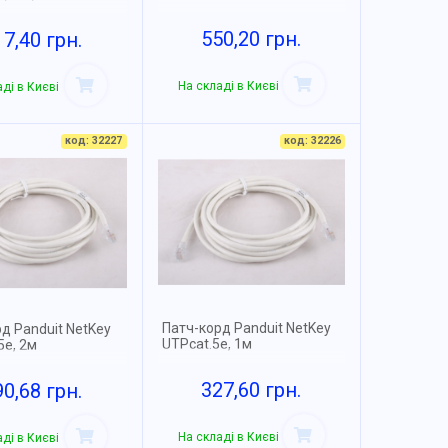
550,20 грн.
17,40 грн.
На складі в Києві
ді в Києві
код: 32227
код: 32226
Патч-корд Panduit NetKey
д Panduit NetKey
UTPcat.5e, 1м
5e, 2м
327,60 грн.
90,68 грн.
На складі в Києві
ді в Києві