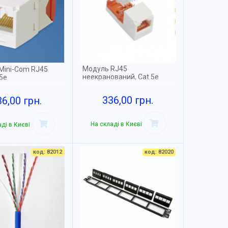
Модуль RJ45
Mini-Com RJ45
неекранований, Cat.5e
.5е
336,00 грн.
36,00 грн.
На складі в Києві
ді в Києві
код: 82012
код: 82020