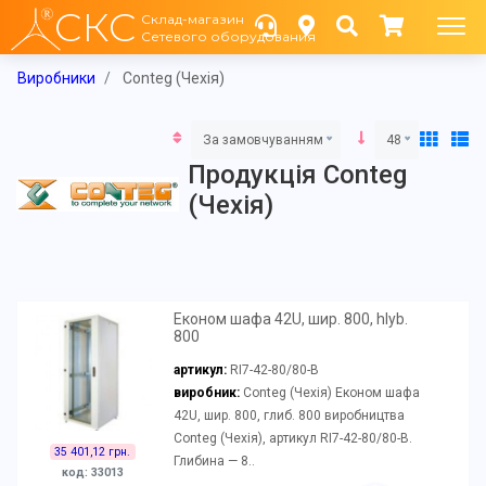
СКС
Склад-магазин
Сетевого оборудования
Виробники
Conteg (Чехія)
За замовчуванням
48
Продукція Conteg
(Чехія)
Економ шафа 42U, шир. 800, hlyb.
800
артикул:
RI7-42-80/80-B
виробник:
Conteg (Чехія) Економ шафа
42U, шир. 800, глиб. 800 виробництва
Conteg (Чехія), артикул RI7-42-80/80-B.
35 401,12 грн.
Глибина — 8..
код: 33013