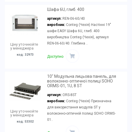
Шафа 6U, глиб. 400
артикул:
REN-06-60/40
виробник:
Conteg (Чехія) Настінні 19"
шафи EASY Шафа 6U, глиб. 400
виробництва Conteg (Чехія), артикул
REN-06-60/40. Глибина ..
Ціну уточнюйте
у менеджера
код: 32973
Доступно
10" Модульна лицьова панель, для
волоконно-оптичної полиці SOHO
ORMS-01, 1U, 8 ST
артикул:
ORS-8ST
виробник:
Conteg (Чехія) Призначена
для використання модулів ST у
Ціну уточнюйте
волоконно-оптичній полиці SOHO ORMS-
у менеджера
01..
код: 53302