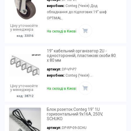
виробник:
Conteg (Чехія) Дод.
обладнання до підлогових 19" шаф
OPTIMAL..
Ціну уточнюйте
у менеджера
На складі в Києві
код: 33016
19" кабельний організатор 2U -
односторонній, пластикові скоби 80
x 80 мм
артикул:
DP-VP-P7
виробник:
Conteg (Чехія) ..
Ціну уточнюйте
На складі в Києві
у менеджера
код: 38712
Блок розеток Conteg 19" 1U
горизонтальний 9х16А, 250V,
SCHUKO
артикул:
DP-RP-09-SCHU