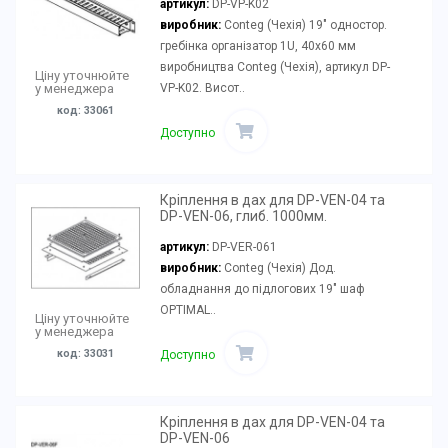
артикул:
DP-VP-K02
виробник:
Conteg (Чехія) 19" одностор.
гребінка організатор 1U, 40x60 мм
виробництва Conteg (Чехія), артикул DP-
Ціну уточнюйте
VP-K02. Висот..
у менеджера
код: 33061
Доступно
Кріплення в дах для DP-VEN-04 та
DP-VEN-06, глиб. 1000мм.
артикул:
DP-VER-061
виробник:
Conteg (Чехія) Дод.
обладнання до підлогових 19" шаф
OPTIMAL..
Ціну уточнюйте
у менеджера
код: 33031
Доступно
Кріплення в дах для DP-VEN-04 та
DP-VEN-06