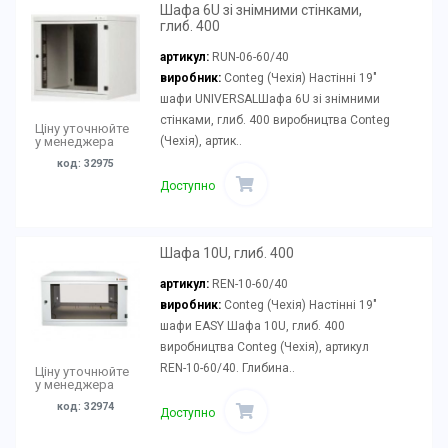
Шафа 6U зі знімними стінками,
глиб. 400
артикул:
RUN-06-60/40
виробник:
Conteg (Чехія) Настінні 19"
шафи UNIVERSALШафа 6U зі знімними
стінками, глиб. 400 виробництва Conteg
Ціну уточнюйте
(Чехія), артик..
у менеджера
код: 32975
Доступно
Шафа 10U, глиб. 400
артикул:
REN-10-60/40
виробник:
Conteg (Чехія) Настінні 19"
шафи EASY Шафа 10U, глиб. 400
виробництва Conteg (Чехія), артикул
REN-10-60/40. Глибина..
Ціну уточнюйте
у менеджера
код: 32974
Доступно