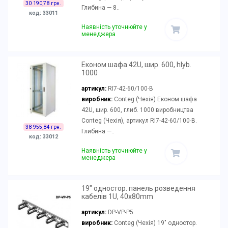
30 190,78 грн.
Глибина — 8..
код: 33011
Наявність уточнюйте у
менеджера
Економ шафа 42U, шир. 600, hlyb.
1000
артикул:
RI7-42-60/100-B
виробник:
Conteg (Чехія) Економ шафа
42U, шир. 600, глиб. 1000 виробництва
Conteg (Чехія), артикул RI7-42-60/100-B.
38 955,84 грн.
Глибина —..
код: 33012
Наявність уточнюйте у
менеджера
19" одностор. панель розведення
кабелів 1U, 40x80mm
артикул:
DP-VP-P5
виробник:
Conteg (Чехія) 19" одностор.