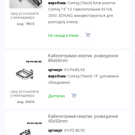
виробник:
Conteg (Чехія) Блок розеток
Conteg 19" 1U горизонтальний 9х16А,
Ціну уточнюйте
250V, SCHUKO, використовується для
у менеджера
розподілу електр..
код: 79572
На складі в Києві
Кабелетримач вертик. розведення
80x60mm
артикул:
VO-P4-80/60
виробник:
Conteg (Чехія) 19" допоміжне
обладнання..
Ціну уточнюйте
у менеджера
Доступно
код: 33076
Кабелетримач вертик. розведення
40x50mm
артикул:
VO-P2-40/50