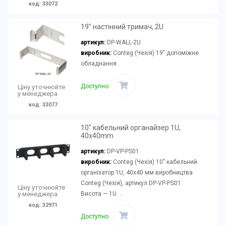
код: 33072
19" настінний тримач, 2U
артикул:
DP-WALL-2U
виробник:
Conteg (Чехія) 19" допоміжне
обладнання..
Доступно
Ціну уточнюйте
у менеджера
код: 33077
10" кабельний органайзер 1U,
40x40mm
артикул:
DP-VP-PS01
виробник:
Conteg (Чехія) 10" кабельний
організатор 1U, 40x40 мм виробництва
Conteg (Чехія), артикул DP-VP-PS01.
Ціну уточнюйте
Висота — 1U. ..
у менеджера
код: 32971
Доступно