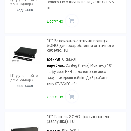
волоконно-оптичній полиці SOHO ORMS-
у менеджера
01..
код: 53304
Доступно
10" Волоконно-оптична полиця
SOHO, для розроблення оптичного
кабелю, 1U
артикул:
ORMS-01
виробник:
Conteg (Чехія) Монтаж у 10”
шафу серії REH за допомогою двох
Ціну уточнюйте
висувних кронштейнів. До 8 роз'ємів
у менеджера
типу ST/SC/FC або ..
код: 53301
Доступно
10" Панель SOHO, фальш-панель
(заглушка), 1U
артикул:
DP-ZA-S1U