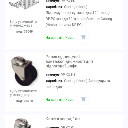
артикул:
DP-PO-PD
виробник:
Conteg (Чехія)
Підтримувальні кутники для 19" полиць
DP-PO-xxx (до 60 кг) виробництва Conteg
Ціну уточнюйте
(Чехія), артикул DP-PO..
у менеджера
код: 33048
На складі в Києві
Ролик підвищеної
вантажопідйомності для
підлогової шафи
артикул:
DP-KO-H1
виробник:
Conteg (Чехія) Аксесуари та
приладдя..
Ціну уточнюйте
у менеджера
На складі в Києві
код: 38718
Колісні опори, 1шт.
артикул:
DP-KO-01