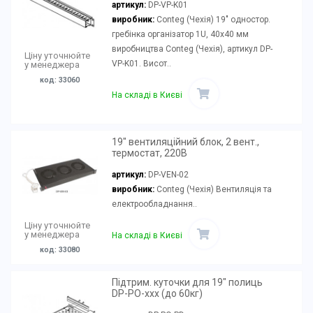
артикул:
DP-VP-K01
виробник:
Conteg (Чехія) 19" одностор.
гребінка організатор 1U, 40x40 мм
виробництва Conteg (Чехія), артикул DP-
Ціну уточнюйте
VP-K01. Висот..
у менеджера
код: 33060
На складі в Києві
19" вентиляційний блок, 2 вент.,
термостат, 220В
артикул:
DP-VEN-02
виробник:
Conteg (Чехія) Вентиляція та
електрообладнання..
Ціну уточнюйте
у менеджера
На складі в Києві
код: 33080
Підтрим. куточки для 19" полиць
DP-PO-xxx (до 60кг)