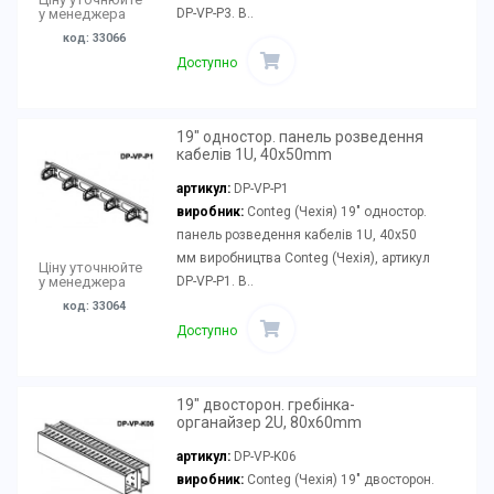
DP-VP-P3. В..
у менеджера
код: 33066
Доступно
19" одностор. панель розведення
кабелів 1U, 40x50mm
артикул:
DP-VP-P1
виробник:
Conteg (Чехія) 19" одностор.
панель розведення кабелів 1U, 40x50
мм виробництва Conteg (Чехія), артикул
Ціну уточнюйте
DP-VP-P1. В..
у менеджера
код: 33064
Доступно
19" двосторон. гребінка-
органайзер 2U, 80x60mm
артикул:
DP-VP-K06
виробник:
Conteg (Чехія) 19" двосторон.