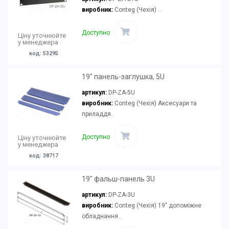
виробник:
Conteg (Чехія) ..
Доступно
Ціну уточнюйте
у менеджера
код: 53295
19" панель-заглушка, 5U
артикул:
DP-ZA-5U
виробник:
Conteg (Чехія) Аксесуари та
приладдя..
Доступно
Ціну уточнюйте
у менеджера
код: 38717
19" фальш-панель 3U
артикул:
DP-ZA-3U
виробник:
Conteg (Чехія) 19" допоміжне
обладнання..