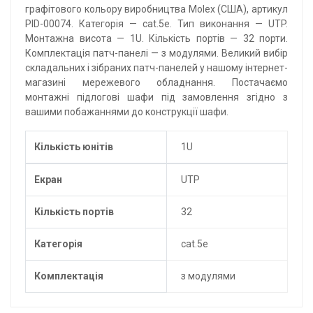
графітового кольору виробництва Molex (США), артикул
PID-00074. Категорія — cat.5e. Тип виконання — UTP.
Монтажна висота — 1U. Кількість портів — 32 порти.
Комплектація патч-панелі — з модулями. Великий вибір
складальних і зібраних патч-панелей у нашому інтернет-
магазині мережевого обладнання. Постачаємо
монтажні підлогові шафи під замовлення згідно з
вашими побажаннями до конструкції шафи.
Кількість юнітів
1U
Екран
UTP
Кількість портів
32
Категорія
cat.5e
Комплектація
з модулями