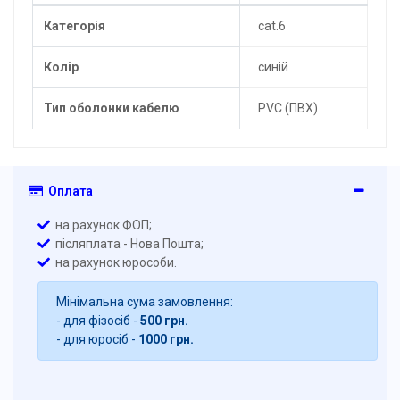
Категорія
cat.6
Колір
синій
Тип оболонки кабелю
PVC (ПВХ)
Оплата
на рахунок ФОП;
післяплата - Нова Пошта;
на рахунок юрособи.
Мінімальна сума замовлення:
- для фізосіб -
500 грн.
- для юросіб -
1000 грн.