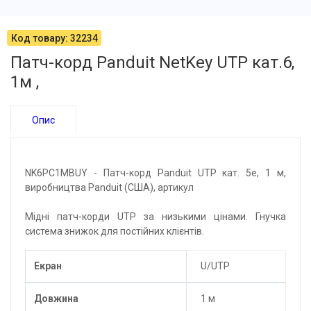
Код товару: 32234
Патч-корд Panduit NetKey UTP кат.6,
1м ,
Опис
NK6PC1MBUY - Патч-корд Panduit UTP кат. 5e, 1 м,
виробництва Panduit (США), артикул
Мідні патч-корди UTP за низькими цінами. Гнучка
система знижок для постійних клієнтів.
Екран
U/UTP
Довжина
1 м