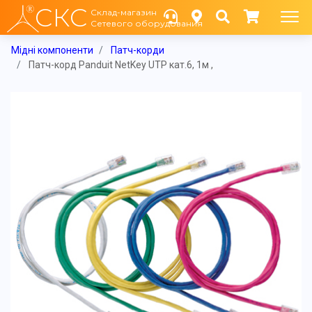
СКС
Склад-магазин
Сетевого оборудования
Мідні компоненти
Патч-корди
Патч-корд Panduit NetKey UTP кат.6, 1м ,