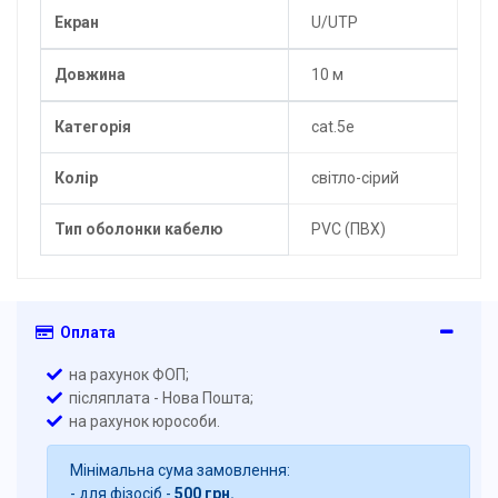
Екран
U/UTP
Довжина
10 м
Категорія
cat.5e
Колір
світло-сірий
Тип оболонки кабелю
PVC (ПВХ)
Оплата
на рахунок ФОП;
післяплата - Нова Пошта;
на рахунок юрособи.
Мінімальна сума замовлення:
- для фізосіб -
500 грн.