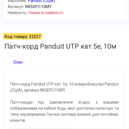
Виробник:
Panduit (США)
Артикул:
NK5EPC10MY
Наявність:
Немає в наявності
Код товару: 32237
Патч-корд Panduit UTP кат.5e, 10м
Опис
Патч-корд Panduit UTP кат. 5e, 10 м виробництва Panduit
(США), артикул NK5EPC10MY.
Патч-корди під замовлення згідно з вашими
побажаннями на кабелі будь-якої доступної категорії та
типу екранування. Гнучка система знижок для постійних
клієнтів.