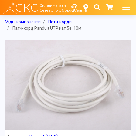
СКС
Склад-магазин
Сетевого оборудования
Мідні компоненти
Патч-корди
Патч-корд Panduit UTP кат.5e, 10м