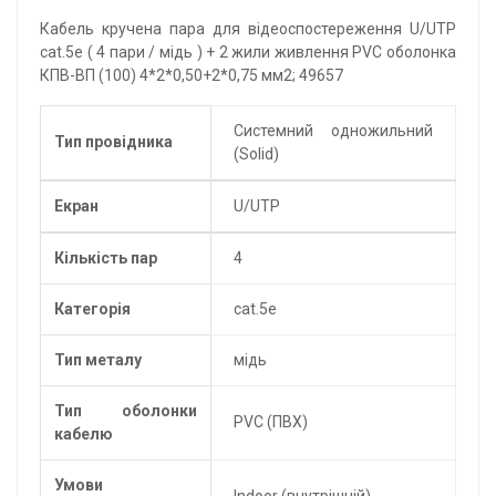
Кабель кручена пара для відеоспостереження U/UTP
cat.5e ( 4 пари / мідь ) + 2 жили живлення PVC оболонка
КПВ-ВП (100) 4*2*0,50+2*0,75 мм2; 49657
Системний одножильний
Тип провідника
(Solid)
Екран
U/UTP
Кількість пар
4
Категорія
cat.5e
Тип металу
мідь
Тип оболонки
PVC (ПВХ)
кабелю
Умови
Indoor (внутрішній)