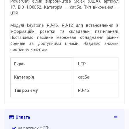
PowerCat, білий виробництва Molex (США), артикул
17.1B.011.D0052. Категорія — cat.5e. Тип виконання —
UTP.
Модулі keystone RJ-45, RJ-12 для встановлення в
інформаційні розетки та складальні патч-панелі.
Постачаємо пасивне мережеве обладнання різних
брендів за доступними цінами. Надаємо знижки
постійним клієнтам.
Екран
UTP
Категорія
cat.5e
Тип роз'єму
RJ-45
Оплата
на рахунок ФОП;