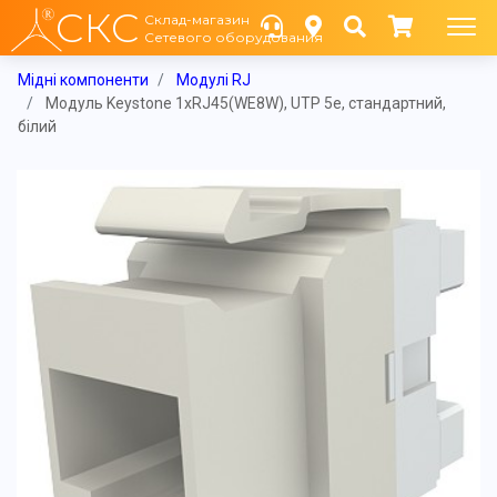
СКС
Склад-магазин
Сетевого оборудования
Мідні компоненти
Модулі RJ
Модуль Keystone 1xRJ45(WE8W), UTP 5е, стандартний,
білий