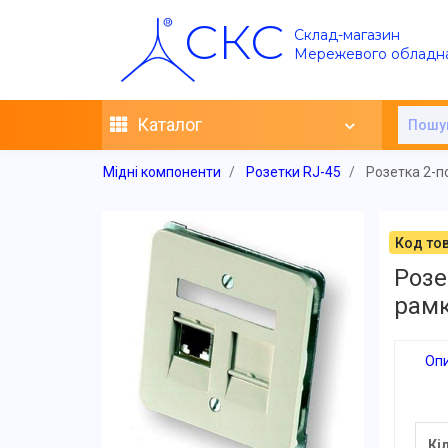
СКС
Склад-магазин
Мережевого обладн
Каталог
Мідні компоненти
Розетки RJ-45
Розетка 2-по
Код тов
Розе
рамк
Оп
Кі