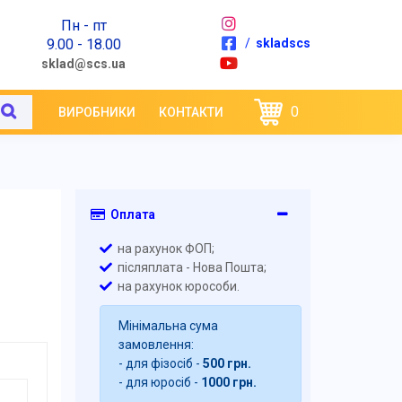
Пн - пт
9.00 - 18.00
/
skladscs
sklad@scs.ua
0
ВИРОБНИКИ
КОНТАКТИ
Оплата
на рахунок ФОП;
післяплата - Нова Пошта;
на рахунок юрособи.
Мінімальна сума
замовлення:
- для фізосіб -
500 грн.
- для юросіб -
1000 грн.