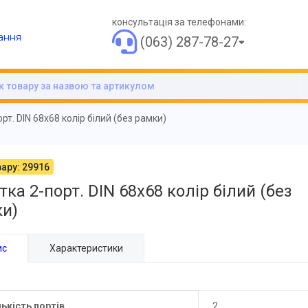
консультація за телефонами:
ання
(063) 287-78-27
рт. DIN 68x68 колір білий (без рамки)
ару: 29916
тка 2-порт. DIN 68x68 колір білий (без
и)
ис
Характеристики
лькість портів
2