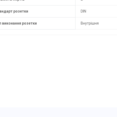
андарт розетки
DIN
п виконання розетки
Внутрішня