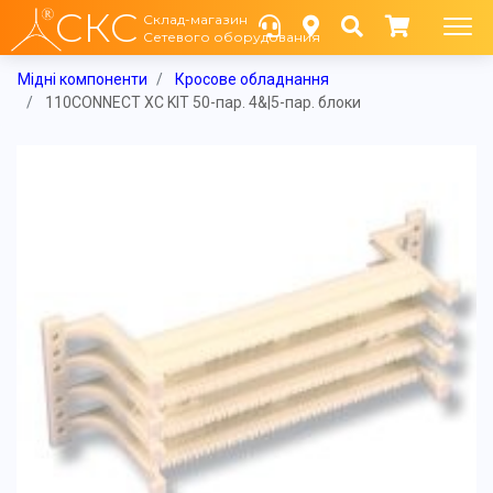
СКС
Склад-магазин
Сетевого оборудования
Мідні компоненти
Кросове обладнання
110CONNECT XC KIT 50-пар. 4&|5-пар. блоки