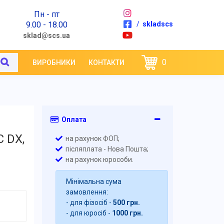
Пн - пт
9.00 - 18.00
/
skladscs
sklad@scs.ua
0
ВИРОБНИКИ
КОНТАКТИ
Оплата
C DX,
на рахунок ФОП;
післяплата - Нова Пошта;
на рахунок юрособи.
Мінімальна сума
замовлення:
- для фізосіб -
500 грн.
- для юросіб -
1000 грн.