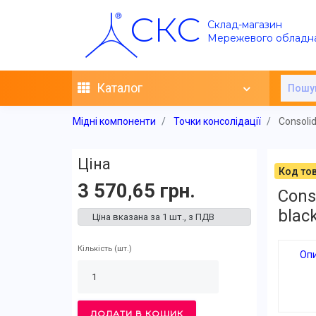
СКС
Склад-магазин
Мережевого обладн
Каталог
Мідні компоненти
Точки консолідації
Consolid
Ціна
Код тов
3 570,65 грн.
Cons
blac
Ціна вказана за 1 шт., з ПДВ
Кількість
(шт.)
Оп
ДОДАТИ В КОШИК