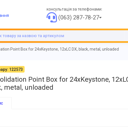
консультація за телефонами:
ання
(063) 287-78-27
ation Point Box for 24xKeystone, 12xLC DX, black, metal, unloaded
ару: 122573
olidation Point Box for 24xKeystone, 12xL
k, metal, unloaded
ис