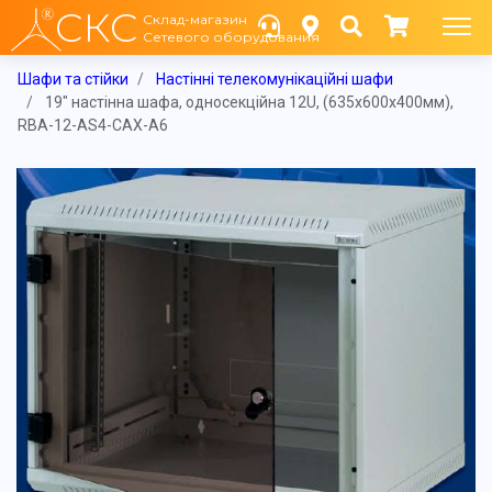
СКС
Склад-магазин
Сетевого оборудования
Шафи та стійки
Настінні телекомунікаційні шафи
19" настінна шафа, односекційна 12U, (635x600x400мм),
RBA-12-AS4-CAX-A6