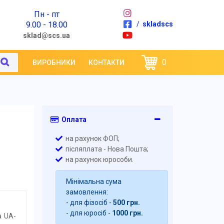
Пн - пт
9.00 - 18.00
/
skladscs
sklad@scs.ua
0
ВИРОБНИКИ
КОНТАКТИ
Оплата
на рахунок ФОП;
післяплата - Нова Пошта;
на рахунок юрособи.
Мінімальна сума
замовлення:
- для фізосіб -
500 грн.
- для юросіб -
1000 грн.
а UA-