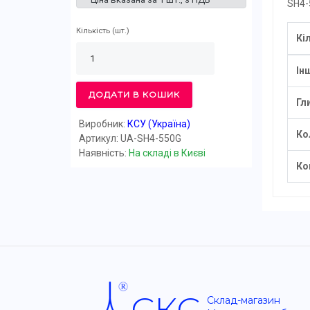
SH4-
Кількість
(шт.)
Кі
Ін
ДОДАТИ В КОШИК
Гл
Виробник:
КСУ (Україна)
Ко
Артикул: UA-SH4-550G
Наявність:
На складі в Києві
Ко
СКС
Склад-магазин