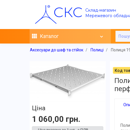
СКС
Склад-магазин
Мережевого обладн
Каталог
Аксесуари до шаф та стійок
Полиці
Полиця 19"
Код тов
Поли
перф
Оп
Ціна
1 060,00 грн.
Поли
Ціна вказана за 1 шт., з ПДВ