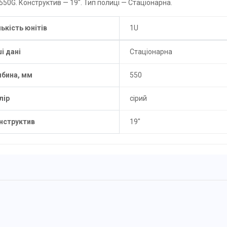
550G. Конструктив — 19". Тип полиці — Стаціонарна.
лькість юнітів
1U
ші дані
Стаціонарна
ибина, мм
550
лір
сірий
нструктив
19"