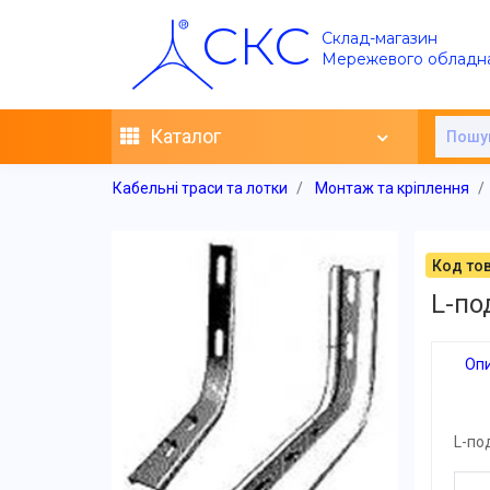
СКС
Склад-магазин
Мережевого обладн
Каталог
Кабельні траси та лотки
Монтаж та кріплення
Код тов
L-по
Оп
L-по