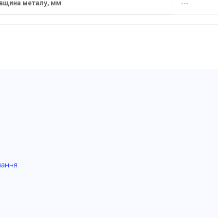
вщина металу, мм
---
нання