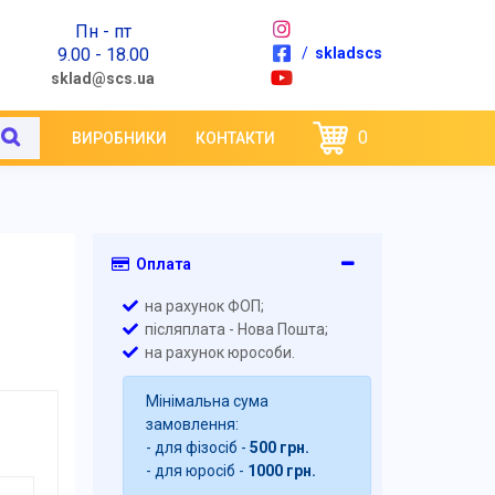
Пн - пт
9.00 - 18.00
/
skladscs
sklad@scs.ua
0
ВИРОБНИКИ
КОНТАКТИ
Оплата
на рахунок ФОП;
післяплата - Нова Пошта;
на рахунок юрособи.
Мінімальна сума
замовлення:
- для фізосіб -
500 грн.
- для юросіб -
1000 грн.