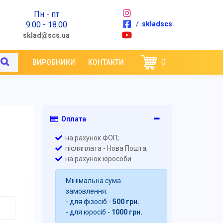
Пн - пт
9.00 - 18.00
/
skladscs
sklad@scs.ua
0
ВИРОБНИКИ
КОНТАКТИ
Оплата
на рахунок ФОП;
післяплата - Нова Пошта;
на рахунок юрособи.
Мінімальна сума
замовлення:
- для фізосіб -
500 грн.
- для юросіб -
1000 грн.