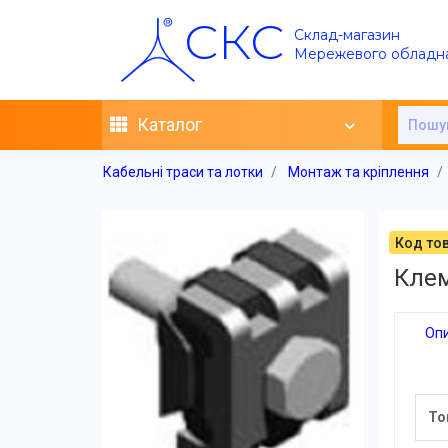
СКС
Склад-магазин
Мережевого обладн
Каталог
Кабельні траси та лотки
Монтаж та кріплення
Код тов
Кле
Оп
То