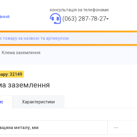
консультація за телефонами:
ання
(063) 287-78-27
Клема заземлення
ару: 32149
ма заземлення
ис
Характеристики
вщина металу, мм
---