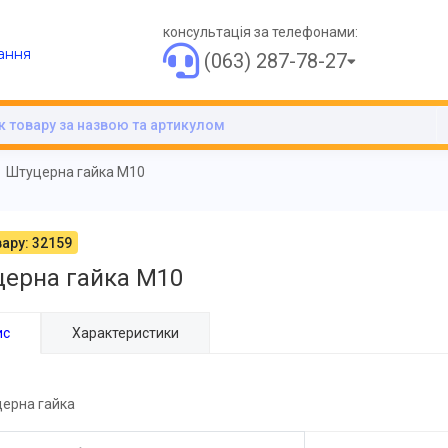
консультація за телефонами:
ання
(063) 287-78-27
Штуцерна гайка М10
ару: 32159
ерна гайка М10
ис
Характеристики
ерна гайка