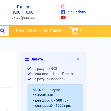
Пн - пт
9.00 - 18.00
/
skladscs
sklad@scs.ua
0
ВИРОБНИКИ
КОНТАКТИ
Оплата
на рахунок ФОП;
післяплата - Нова Пошта;
на рахунок юрособи.
Мінімальна сума
замовлення:
- для фізосіб -
500 грн.
- для юросіб -
1000 грн.