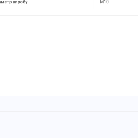
аметр виробу
M10