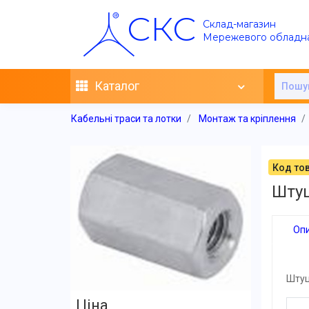
СКС
Склад-магазин
Мережевого обладн
Каталог
Кабельні траси та лотки
Монтаж та кріплення
Код тов
Штуц
Оп
Штуц
Ціна