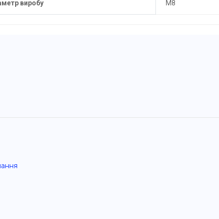
аметр виробу
M8
нання