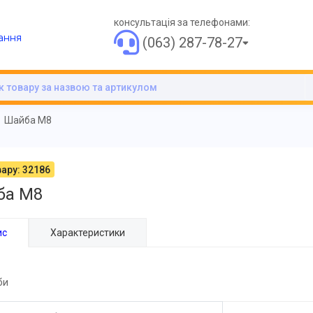
консультація за телефонами:
ання
(063) 287-78-27
Шайба М8
ару: 32186
ба М8
ис
Характеристики
би