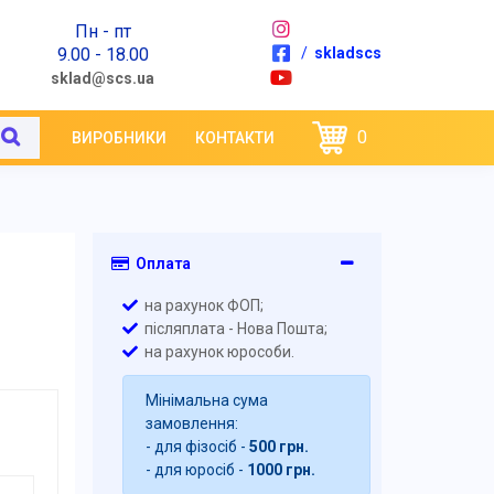
Пн - пт
9.00 - 18.00
/
skladscs
sklad@scs.ua
0
ВИРОБНИКИ
КОНТАКТИ
Оплата
на рахунок ФОП;
післяплата - Нова Пошта;
на рахунок юрособи.
Мінімальна сума
замовлення:
- для фізосіб -
500 грн.
- для юросіб -
1000 грн.