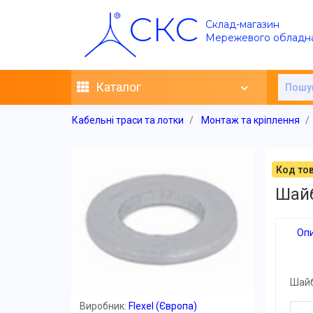
СКС
Склад-магазин
Мережевого обладн
Каталог
Кабельні траси та лотки
Монтаж та кріплення
Код тов
Шай
Оп
Шай
Виробник:
Flexel (Європа)