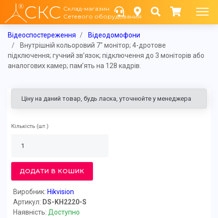
СКС
Склад-магазин
Сетевого оборудования
Відеоспостереження
Відеодомофони
Внутрішній кольоровий 7" монітор; 4-дротове
підключення; гучний зв’язок; підключення до 3 моніторів або
аналогових камер; пам’ять на 128 кадрів.
Ціну на даний товар, будь ласка, уточнюйте у менеджера
Кількість
(шт.)
ДОДАТИ В КОШИК
Виробник:
Hikvision
Артикул:
DS-KH2220-S
Наявність:
Доступно