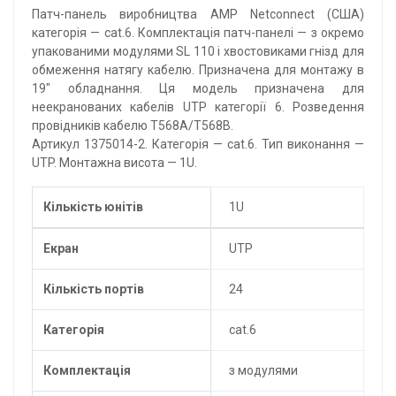
Патч-панель виробництва AMP Netconnect (США)
категорія — cat.6. Комплектація патч-панелі — з окремо
упакованими модулями SL 110 і хвостовиками гнізд для
обмеження натягу кабелю. Призначена для монтажу в
19" обладнання. Ця модель призначена для
неекранованих кабелів UTP категорії 6. Розведення
провідників кабелю T568A/T568B.
Артикул 1375014-2. Категорія — cat.6. Тип виконання —
UTP. Монтажна висота — 1U.
Кількість юнітів
1U
Екран
UTP
Кількість портів
24
Категорія
cat.6
Комплектація
з модулями