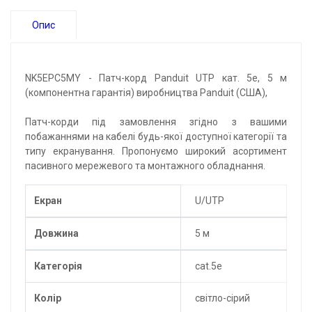
Опис
NK5EPC5MY - Патч-корд Panduit UTP кат. 5e, 5 м
(компонентна гарантія) виробництва Panduit (США),
Патч-корди під замовлення згідно з вашими
побажаннями на кабелі будь-якої доступної категорії та
типу екранування. Пропонуємо широкий асортимент
пасивного мережевого та монтажного обладнання.
Екран
U/UTP
Довжина
5 м
Категорія
cat.5e
Колір
світло-сірий