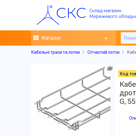
СКС
Склад-магазин
Мережевого обладн
Каталог
Кабельні траси та лотки
Сітчастий лоток
Кабе
Код тов
Каб
дрот
G, 5
Оп