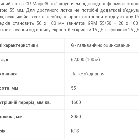
яний лоток GR-Magic® зі з’єднувачем відповідної форми зі стор
тою 55 мм. Для дротяного лотка не потрібні додаткові з’єднув
лі, оскільки його секції необхідно просто встановити одну в одну. Р
едків становить 50 x 100 мм (виняток GRM 55/50 = 20 x 100
ітне згасання від впливу екрана: без кришки 15 дБ, з кришкою 25 дБ
ші характеристики
G - гальванічно оцинкований
га, кг
67,000 (100 м)
конання
Легке з’єднання
сота, мм
55
утрішній переріз, мм.кв.
1600
вжина, мм
3050
рія
KTS