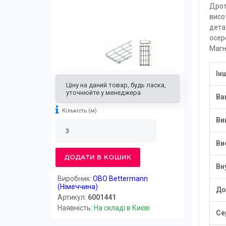
Дрот
висо
дета
осер
Магн
Ін
Ціну на даний товар, будь ласка,
уточнюйте у менеджера
Ва
Кількість
(м)
Ви
Ви
ДОДАТИ В КОШИК
Вн
Виробник:
OBO Bettermann
(Німеччина)
До
Артикул:
6001441
Наявність:
На складі в Києві
Се