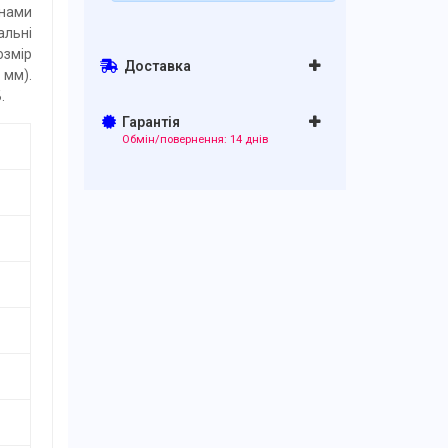
онами
альні
озмір
Доставка
 мм).
.
Гарантія
Обмін/повернення: 14 днів