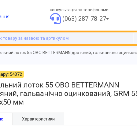
консультація за телефонами:
ання
(063) 287-78-27
льний лоток 55 OBO BETTERMANN дротяний, гальванічно оцинкован
ару: 54372
ельний лоток 55 OBO BETTERMANN
яний, гальванічно оцинкований, GRM 5
5x50 мм
ис
Характеристики