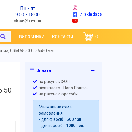
Пн - пт
9.00 - 18.00
/
skladscs
sklad@scs.ua
0
ВИРОБНИКИ
КОНТАКТИ
ий, GRM 55 50 G, 55x50 мм
Оплата
на рахунок ФОП;
післяплата - Нова Пошта;
5 50
на рахунок юрособи.
Мінімальна сума
замовлення:
- для фізосіб -
500 грн.
- для юросіб -
1000 грн.