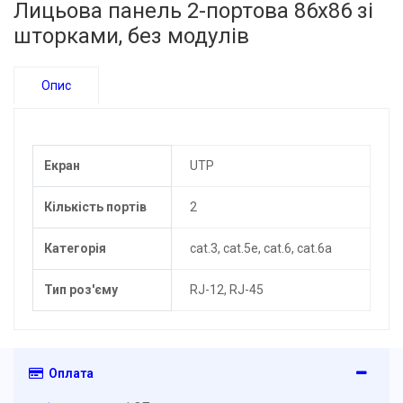
Лицьова панель 2-портова 86х86 зі
шторками, без модулів
Опис
Екран
UTP
Кількість портів
2
Категорія
cat.3, cat.5e, cat.6, cat.6a
Тип роз'єму
RJ-12, RJ-45
Оплата